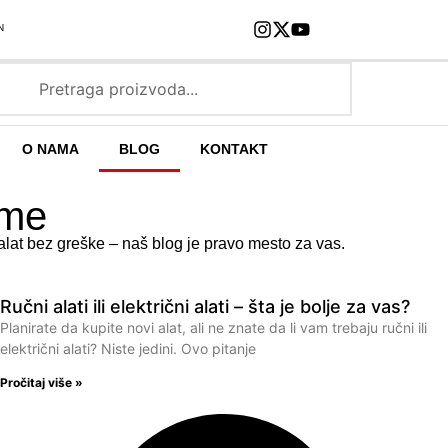
N
O NAMA
BLOG
KONTAKT
eme
i alat bez greške – naš blog je pravo mesto za vas.
Ručni alati ili električni alati – šta je bolje za vas?
Planirate da kupite novi alat, ali ne znate da li vam trebaju ručni ili
električni alati? Niste jedini. Ovo pitanje
Pročitaj više »