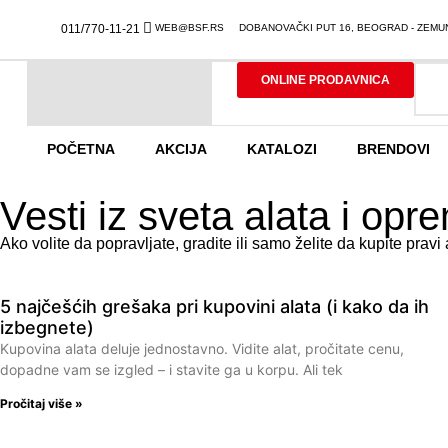
011/770-11-21
WEB@BSF.RS
DOBANOVAČKI PUT 16, BEOGRAD - ZEMU
ONLINE PRODAVNICA
POČETNA
AKCIJA
KATALOZI
BRENDOVI
Vesti iz sveta alata i opr
Ako volite da popravljate, gradite ili samo želite da kupite prav
5 najčešćih grešaka pri kupovini alata (i kako da ih
izbegnete)
Kupovina alata deluje jednostavno. Vidite alat, pročitate cenu,
dopadne vam se izgled – i stavite ga u korpu. Ali tek
Pročitaj više »