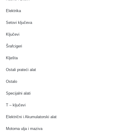
Elektrika
Setovi ključeva
Ključevi
Šrafcigeri
Klješta
Ostali prateći alat
Ostalo
Specijalni alati
T – ključevi
Električni i Akumulatorski alat
Motorna ulja i maziva