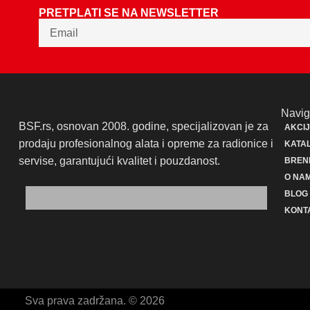
PRETPLATI SE NA NEWSLETTER
Navig
BSF.rs, osnovan 2008. godine, specijalizovan je za
AKCI
prodaju profesionalnog alata i opreme za radionice i
KATAL
servise, garantujući kvalitet i pouzdanost.
BREN
O NA
BLOG
KONT
Sva prava zadržana. © 2026