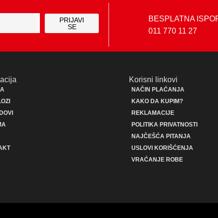
BESPLATNA ISPO
PRIJAVI
SE
011 770 11 27
acija
Korisni linkovi
JA
NAČIN PLAĆANJA
OZI
KAKO DA KUPIM?
DOVI
REKLAMACIJE
MA
POLITIKA PRIVATNOSTI
NAJČEŠĆA PITANJA
AKT
USLOVI KORIŠĆENJA
VRAĆANJE ROBE