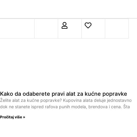
Kako da odaberete pravi alat za kućne popravke
Želite alat za kućne popravke? Kupovina alata deluje jednostavno
dok ne stanete ispred rafova punih modela, brendova i cena. Šta
Pročitaj više »