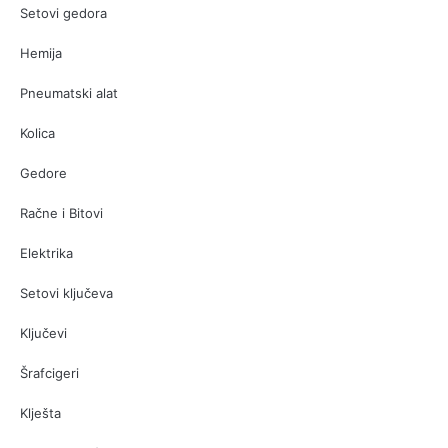
Setovi gedora
Hemija
Pneumatski alat
Kolica
Gedore
Račne i Bitovi
Elektrika
Setovi ključeva
Ključevi
Šrafcigeri
Klješta