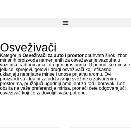
Osveživači
Kategorija
Osveživači za auto i prostor
obuhvata širok izbor
mirisnih proizvoda namenjenih za osvežavanje vazduha u
vozilima, radionicama i drugim prostorima.
U ponudi su mirisne
jelkice, sprejevi, gelovi i drugi osveživači koji efikasno
uklanjaju neprijatne mirise i unose prijatnu aromu.
Ovi
proizvodi su idealni za održavanje svežine u zatvorenim
prostorima, pružajući ugodniji ambijent za rad i boravak.
Bez
obzira na vaše preferencije mirisa, pronaći ćete odgovarajući
osveživač koji će zadovoljiti vaše potrebe.