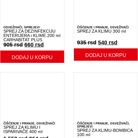
OSVEŽIVAČI
,
SPREJEVI
ČIŠĆENJE I PRANJE
,
OSVEŽIVAČI
SPREJ ZA DEZINFEKCIJU
SPREJ ZA KLIMU 300 ml
ENTERIJERA i KLIME 200 ml
CARHABITAT PLUS
935
rsd
540
rsd
905
rsd
660
rsd
DODAJ U KORPU
DODAJ U KORPU
ČIŠĆENJE I PRANJE
,
OSVEŽIVAČI
ČIŠĆENJE I PRANJE
,
OSVEŽIVAČI
,
SPREJ ZA KLIMU I
SPREJEVI
SPREJ ZA KLIMU-BOMBICA
ISPARIVAČE 400 ml
100 ml