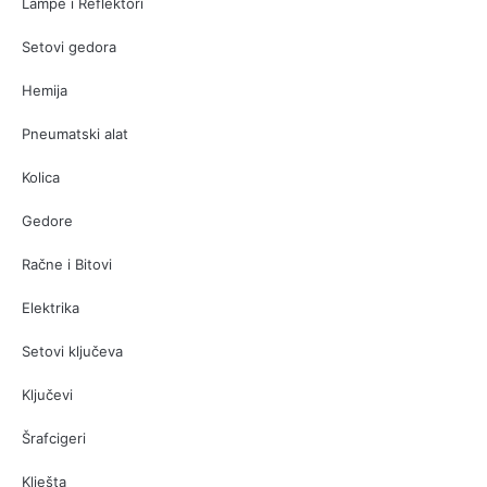
Lampe i Reflektori
Setovi gedora
Hemija
Pneumatski alat
Kolica
Gedore
Račne i Bitovi
Elektrika
Setovi ključeva
Ključevi
Šrafcigeri
Klješta