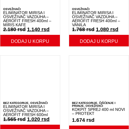
OSVEŽIVAČI
OSVEŽIVAČI
ELIMINATOR MIRISA I
ELIMINATOR MIRISA I
OSVEŽIVAČ VAZDUHA –
OSVEŽIVAČ VAZDUHA –
AEROFIT FRESH 400ml –
AEROFIT FRESH 400ml –
MIRIS KAFE
VANILA
2.180
rsd
1.140
rsd
1.768
rsd
1.080
rsd
DODAJ U KORPU
DODAJ U KORPU
BEZ KATEGORIJE
,
OSVEŽIVAČI
BEZ KATEGORIJE
,
ČIŠĆENJE I
ELIMINATOR MIRISA I
PRANJE
,
OSVEŽIVAČI
KOKPIT SPREJ 400 ml NOVI
OSVEŽIVAČ VAZDUHA –
– PROTEKT
AEROFIT FRESH 600ml
1.565
rsd
1.020
rsd
1.674
rsd