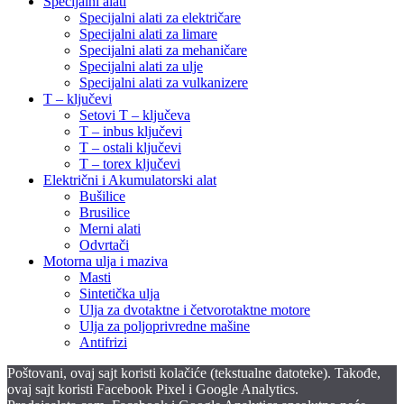
Specijalni alati
Specijalni alati za električare
Specijalni alati za limare
Specijalni alati za mehaničare
Specijalni alati za ulje
Specijalni alati za vulkanizere
T – ključevi
Setovi T – ključeva
T – inbus ključevi
T – ostali ključevi
T – torex ključevi
Električni i Akumulatorski alat
Bušilice
Brusilice
Merni alati
Odvrtači
Motorna ulja i maziva
Masti
Sintetička ulja
Ulja za dvotaktne i četvorotaktne motore
Ulja za poljoprivredne mašine
Antifrizi
Poštovani, ovaj sajt koristi kolačiće (tekstualne datoteke). Takođe,
ovaj sajt koristi Facebook Pixel i Google Analytics.