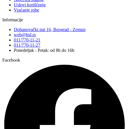
Uslovi korišćenja
Vraćanje robe
Informacije
Dobanovački put 16, Beograd - Zemun
web@bsf.rs
011/770-11-21
011/770-11-27
Ponedeljak - Petak: od 8h do 16h
Facebook