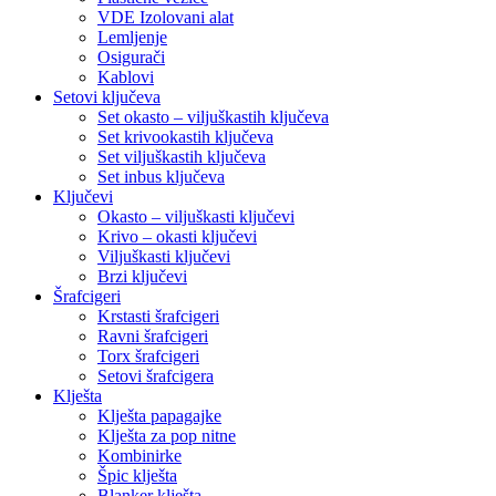
VDE Izolovani alat
Lemljenje
Osigurači
Kablovi
Setovi ključeva
Set okasto – viljuškastih ključeva
Set krivookastih ključeva
Set viljuškastih ključeva
Set inbus ključeva
Ključevi
Okasto – viljuškasti ključevi
Krivo – okasti ključevi
Viljuškasti ključevi
Brzi ključevi
Šrafcigeri
Krstasti šrafcigeri
Ravni šrafcigeri
Torx šrafcigeri
Setovi šrafcigera
Klješta
Klješta papagajke
Klješta za pop nitne
Kombinirke
Špic klješta
Blanker klješta