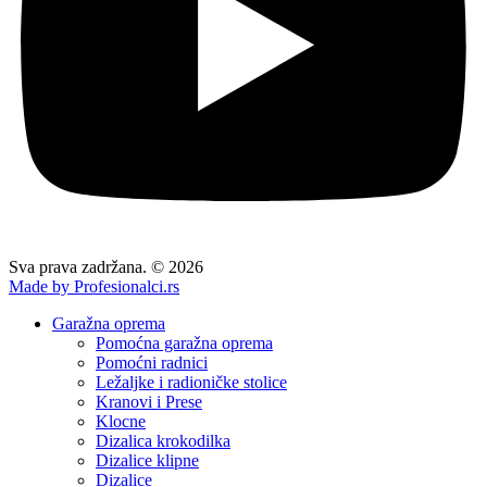
Sva prava zadržana. © 2026
Made by Profesionalci.rs
Garažna oprema
Pomoćna garažna oprema
Pomoćni radnici
Ležaljke i radioničke stolice
Kranovi i Prese
Klocne
Dizalica krokodilka
Dizalice klipne
Dizalice