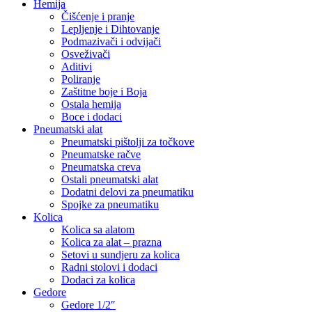
Hemija
Čišćenje i pranje
Lepljenje i Dihtovanje
Podmazivači i odvijači
Osveživači
Aditivi
Poliranje
Zaštitne boje i Boja
Ostala hemija
Boce i dodaci
Pneumatski alat
Pneumatski pištolji za točkove
Pneumatske račve
Pneumatska creva
Ostali pneumatski alat
Dodatni delovi za pneumatiku
Spojke za pneumatiku
Kolica
Kolica sa alatom
Kolica za alat – prazna
Setovi u sundjeru za kolica
Radni stolovi i dodaci
Dodaci za kolica
Gedore
Gedore 1/2″