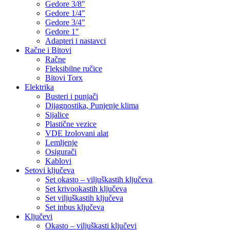
Gedore 3/8″
Gedore 1/4″
Gedore 3/4″
Gedore 1″
Adapteri i nastavci
Račne i Bitovi
Račne
Fleksibilne ručice
Bitovi Torx
Elektrika
Busteri i punjači
Dijagnostika, Punjenje klima
Sijalice
Plastične vezice
VDE Izolovani alat
Lemljenje
Osigurači
Kablovi
Setovi ključeva
Set okasto – viljuškastih ključeva
Set krivookastih ključeva
Set viljuškastih ključeva
Set inbus ključeva
Ključevi
Okasto – viljuškasti ključevi