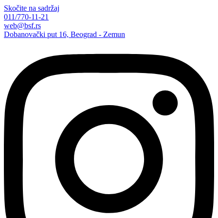
Skočite na sadržaj
011/770-11-21
web@bsf.rs
Dobanovački put 16, Beograd - Zemun