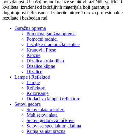
pouzdanost. U našoj ponudi nalaze se bitovi različitih veličina i
kvaliteta, izrađeni od izdržljivih materijala koji garantuju
dugotrajnost i efikasnost. Izaberite bitove Torx za profesionalne
rezultate i bezbedan rad.
Garažna oprema
Pomoćna garažna oprema
Pomoćni radnici
Ležaljke i radioničke stolice
Kranovi i Prese
Klocne
Dizalica krokodilka
Dizalice klipne
Dizalice
Lampe i Reflektori
Lampe
Reflektori
Kolorisanje
Dodaci za lampe i reflektore
Setovi gedora
Setovi alata u koferi
Mali setovi alata
Setovi gedora za točkove
Setovi sa specijalnim alatima
Kutija za alat prazna