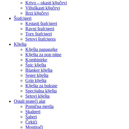
Krivo – okasti ključevi
Viljuškasti ključevi
Brzi ključevi
Šrafcigeri
Krstasti šrafcigeri
Ravni šrafcigeri
Torx šrafcigeri
Setovi šrafcigera
Klješta
Klješta papagajke
Klješta za pop nitne
Kombinirke
Špic klješta
Blanker klješta
Seger klješta
Grip klješta
Klješta za buksne
Specijalna klješta
Setovi klješta
Ostali prateći alat
Pomična merila
Skalperi
Šaberi
Čekići
Montirači