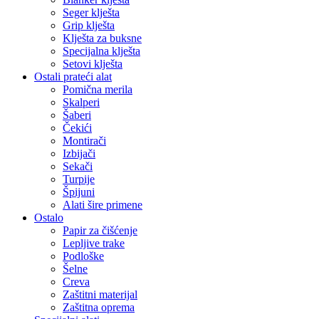
Seger klješta
Grip klješta
Klješta za buksne
Specijalna klješta
Setovi klješta
Ostali prateći alat
Pomična merila
Skalperi
Šaberi
Čekići
Montirači
Izbijači
Sekači
Turpije
Špijuni
Alati šire primene
Ostalo
Papir za čišćenje
Lepljive trake
Podloške
Šelne
Creva
Zaštitni materijal
Zaštitna oprema