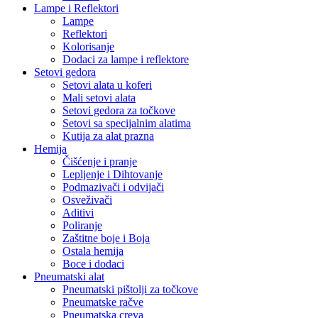
Lampe i Reflektori
Lampe
Reflektori
Kolorisanje
Dodaci za lampe i reflektore
Setovi gedora
Setovi alata u koferi
Mali setovi alata
Setovi gedora za točkove
Setovi sa specijalnim alatima
Kutija za alat prazna
Hemija
Čišćenje i pranje
Lepljenje i Dihtovanje
Podmazivači i odvijači
Osveživači
Aditivi
Poliranje
Zaštitne boje i Boja
Ostala hemija
Boce i dodaci
Pneumatski alat
Pneumatski pištolji za točkove
Pneumatske račve
Pneumatska creva