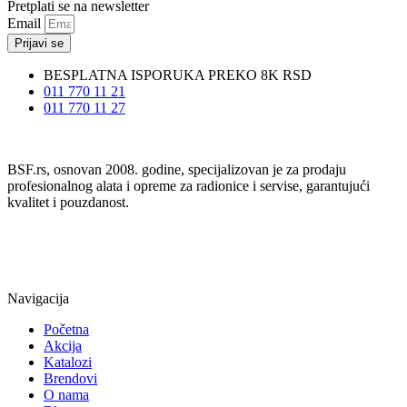
Pretplati se na newsletter
Email
Prijavi se
BESPLATNA ISPORUKA PREKO 8K RSD
011 770 11 21
011 770 11 27
BSF.rs, osnovan 2008. godine, specijalizovan je za prodaju
profesionalnog alata i opreme za radionice i servise, garantujući
kvalitet i pouzdanost.
Navigacija
Početna
Akcija
Katalozi
Brendovi
O nama