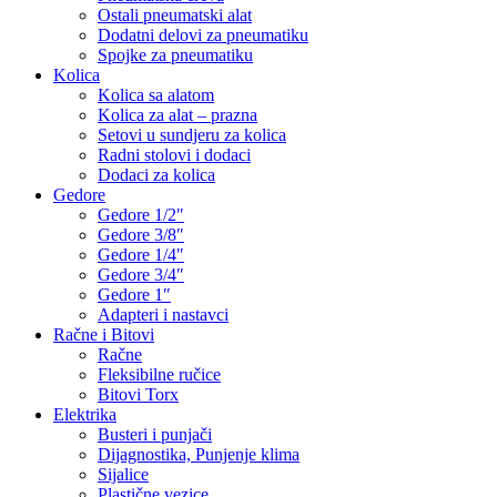
Ostali pneumatski alat
Dodatni delovi za pneumatiku
Spojke za pneumatiku
Kolica
Kolica sa alatom
Kolica za alat – prazna
Setovi u sundjeru za kolica
Radni stolovi i dodaci
Dodaci za kolica
Gedore
Gedore 1/2″
Gedore 3/8″
Gedore 1/4″
Gedore 3/4″
Gedore 1″
Adapteri i nastavci
Račne i Bitovi
Račne
Fleksibilne ručice
Bitovi Torx
Elektrika
Busteri i punjači
Dijagnostika, Punjenje klima
Sijalice
Plastične vezice