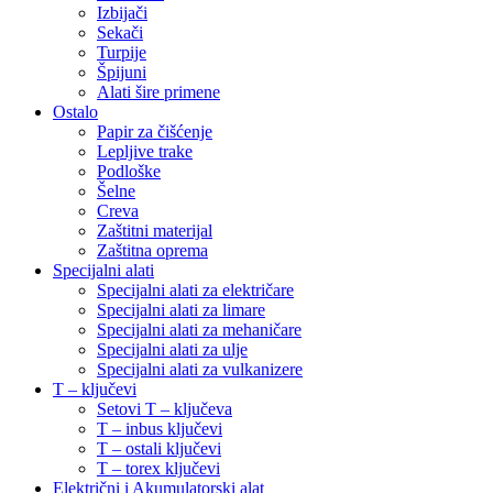
Izbijači
Sekači
Turpije
Špijuni
Alati šire primene
Ostalo
Papir za čišćenje
Lepljive trake
Podloške
Šelne
Creva
Zaštitni materijal
Zaštitna oprema
Specijalni alati
Specijalni alati za električare
Specijalni alati za limare
Specijalni alati za mehaničare
Specijalni alati za ulje
Specijalni alati za vulkanizere
T – ključevi
Setovi T – ključeva
T – inbus ključevi
T – ostali ključevi
T – torex ključevi
Električni i Akumulatorski alat