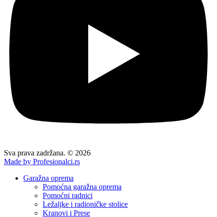
Sva prava zadržana. © 2026
Made by Profesionalci.rs
Garažna oprema
Pomoćna garažna oprema
Pomoćni radnici
Ležaljke i radioničke stolice
Kranovi i Prese