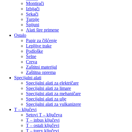
Montirači
Izbijači
Sekači
Turpije
Špijuni
Alati šire primene
Ostalo
Papir za čišćenje
Lepljive trake
Podloške
Šelne
Creva
Zaštitni materijal
Zaštitna oprema
Specijalni alati
Specijalni alati za električare
Specijalni alati za limare
Specijalni alati za mehaničare
Specijalni alati za ulje
Specijalni alati za vulkanizere
T – ključevi
Setovi T – ključeva
T – inbus ključevi
T – ostali ključevi
T – torex ključevi