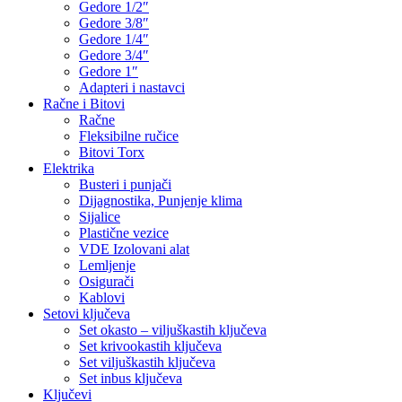
Gedore 1/2″
Gedore 3/8″
Gedore 1/4″
Gedore 3/4″
Gedore 1″
Adapteri i nastavci
Račne i Bitovi
Račne
Fleksibilne ručice
Bitovi Torx
Elektrika
Busteri i punjači
Dijagnostika, Punjenje klima
Sijalice
Plastične vezice
VDE Izolovani alat
Lemljenje
Osigurači
Kablovi
Setovi ključeva
Set okasto – viljuškastih ključeva
Set krivookastih ključeva
Set viljuškastih ključeva
Set inbus ključeva
Ključevi