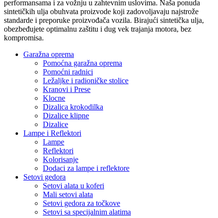
performansama i za vožnju u zahtevnim uslovima. Naša ponuda
sintetičkih ulja obuhvata proizvode koji zadovoljavaju najstrože
standarde i preporuke proizvođača vozila. Birajući sintetička ulja,
obezbeđujete optimalnu zaštitu i dug vek trajanja motora, bez
kompromisa.
Garažna oprema
Pomoćna garažna oprema
Pomoćni radnici
Ležaljke i radioničke stolice
Kranovi i Prese
Klocne
Dizalica krokodilka
Dizalice klipne
Dizalice
Lampe i Reflektori
Lampe
Reflektori
Kolorisanje
Dodaci za lampe i reflektore
Setovi gedora
Setovi alata u koferi
Mali setovi alata
Setovi gedora za točkove
Setovi sa specijalnim alatima