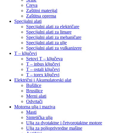
Creva
Zaštitni materijal
Zaštitna oprema
Specijalni alati
Specijalni alati za električare
Specijalni alati za limare
Specijalni alati za mehaničare
Specijalni alati za ulje
Specijalni alati za vulkanizere
T – ključevi
Setovi T – ključeva
T – inbus ključevi
T – ostali ključevi
T – torex ključevi
Električni i Akumulatorski alat
Bušilice
Brusilice
Merni alati
Odvrtači
Motorna ulja i maziva
Masti
Sintetička ulja
Ulja za dvotaktne i četvorotaktne motore
Ulja za poljoprivredne mašine