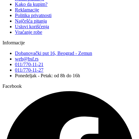
Kako da kupim?
Reklamacije
Politika privatnosti
Najčešća pitanja
Uslovi korišćenja
Vraćanje robe
Informacije
Dobanovački put 16, Beograd - Zemun
web@bsf.rs
011/770-11-21
011/770-11-27
Ponedeljak - Petak: od 8h do 16h
Facebook