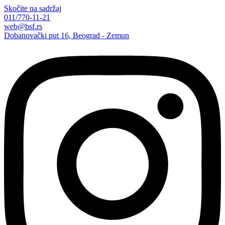
Skočite na sadržaj
011/770-11-21
web@bsf.rs
Dobanovački put 16, Beograd - Zemun