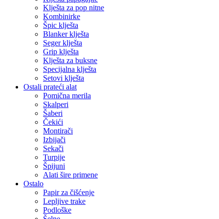
Klješta za pop nitne
Kombinirke
Špic klješta
Blanker klješta
Seger klješta
Grip klješta
Klješta za buksne
Specijalna klješta
Setovi klješta
Ostali prateći alat
Pomična merila
Skalperi
Šaberi
Čekići
Montirači
Izbijači
Sekači
Turpije
Špijuni
Alati šire primene
Ostalo
Papir za čišćenje
Lepljive trake
Podloške
Šelne