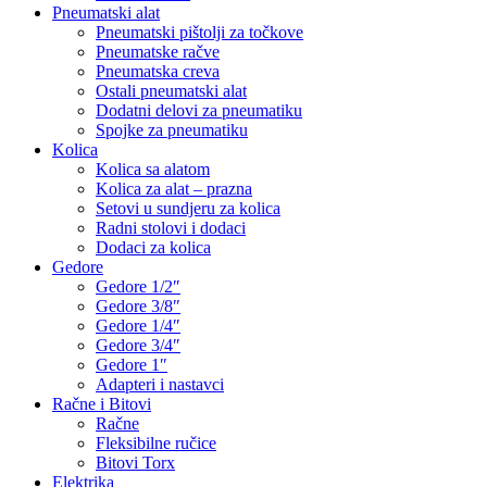
Pneumatski alat
Pneumatski pištolji za točkove
Pneumatske račve
Pneumatska creva
Ostali pneumatski alat
Dodatni delovi za pneumatiku
Spojke za pneumatiku
Kolica
Kolica sa alatom
Kolica za alat – prazna
Setovi u sundjeru za kolica
Radni stolovi i dodaci
Dodaci za kolica
Gedore
Gedore 1/2″
Gedore 3/8″
Gedore 1/4″
Gedore 3/4″
Gedore 1″
Adapteri i nastavci
Račne i Bitovi
Račne
Fleksibilne ručice
Bitovi Torx
Elektrika