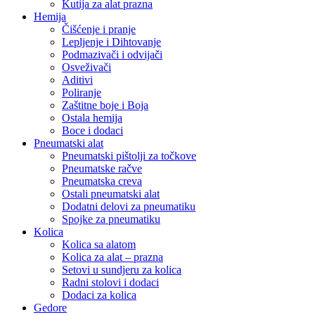
Kutija za alat prazna
Hemija
Čišćenje i pranje
Lepljenje i Dihtovanje
Podmazivači i odvijači
Osveživači
Aditivi
Poliranje
Zaštitne boje i Boja
Ostala hemija
Boce i dodaci
Pneumatski alat
Pneumatski pištolji za točkove
Pneumatske račve
Pneumatska creva
Ostali pneumatski alat
Dodatni delovi za pneumatiku
Spojke za pneumatiku
Kolica
Kolica sa alatom
Kolica za alat – prazna
Setovi u sundjeru za kolica
Radni stolovi i dodaci
Dodaci za kolica
Gedore