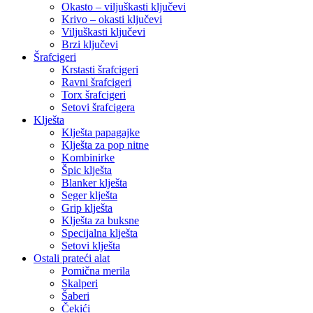
Okasto – viljuškasti ključevi
Krivo – okasti ključevi
Viljuškasti ključevi
Brzi ključevi
Šrafcigeri
Krstasti šrafcigeri
Ravni šrafcigeri
Torx šrafcigeri
Setovi šrafcigera
Klješta
Klješta papagajke
Klješta za pop nitne
Kombinirke
Špic klješta
Blanker klješta
Seger klješta
Grip klješta
Klješta za buksne
Specijalna klješta
Setovi klješta
Ostali prateći alat
Pomična merila
Skalperi
Šaberi
Čekići