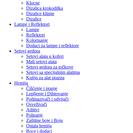
Klocne
Dizalica krokodilka
Dizalice klipne
Dizalice
Lampe i Reflektori
Lampe
Reflektori
Kolorisanje
Dodaci za lampe i reflektore
Setovi gedora
Setovi alata u koferi
Mali setovi alata
Setovi gedora za točkove
Setovi sa specijalnim alatima
Kutija za alat prazna
Hemija
Čišćenje i pranje
Lepljenje i Dihtovanje
Podmazivači i odvijači
Osveživači
Aditivi
Poliranje
Zaštitne boje i Boja
Ostala hemija
Boce i dodaci