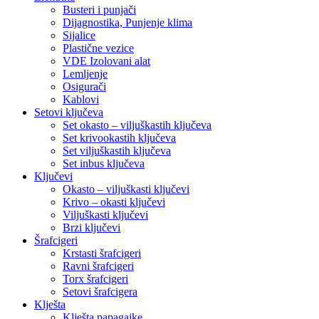
Busteri i punjači
Dijagnostika, Punjenje klima
Sijalice
Plastične vezice
VDE Izolovani alat
Lemljenje
Osigurači
Kablovi
Setovi ključeva
Set okasto – viljuškastih ključeva
Set krivookastih ključeva
Set viljuškastih ključeva
Set inbus ključeva
Ključevi
Okasto – viljuškasti ključevi
Krivo – okasti ključevi
Viljuškasti ključevi
Brzi ključevi
Šrafcigeri
Krstasti šrafcigeri
Ravni šrafcigeri
Torx šrafcigeri
Setovi šrafcigera
Klješta
Klješta papagajke