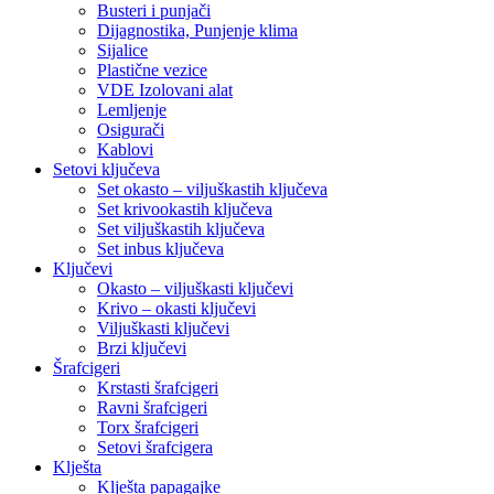
Busteri i punjači
Dijagnostika, Punjenje klima
Sijalice
Plastične vezice
VDE Izolovani alat
Lemljenje
Osigurači
Kablovi
Setovi ključeva
Set okasto – viljuškastih ključeva
Set krivookastih ključeva
Set viljuškastih ključeva
Set inbus ključeva
Ključevi
Okasto – viljuškasti ključevi
Krivo – okasti ključevi
Viljuškasti ključevi
Brzi ključevi
Šrafcigeri
Krstasti šrafcigeri
Ravni šrafcigeri
Torx šrafcigeri
Setovi šrafcigera
Klješta
Klješta papagajke