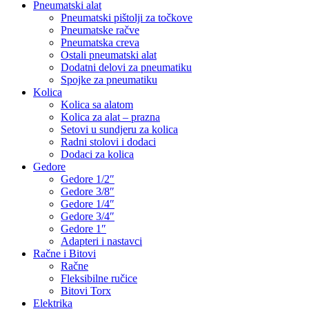
Pneumatski alat
Pneumatski pištolji za točkove
Pneumatske račve
Pneumatska creva
Ostali pneumatski alat
Dodatni delovi za pneumatiku
Spojke za pneumatiku
Kolica
Kolica sa alatom
Kolica za alat – prazna
Setovi u sundjeru za kolica
Radni stolovi i dodaci
Dodaci za kolica
Gedore
Gedore 1/2″
Gedore 3/8″
Gedore 1/4″
Gedore 3/4″
Gedore 1″
Adapteri i nastavci
Račne i Bitovi
Račne
Fleksibilne ručice
Bitovi Torx
Elektrika