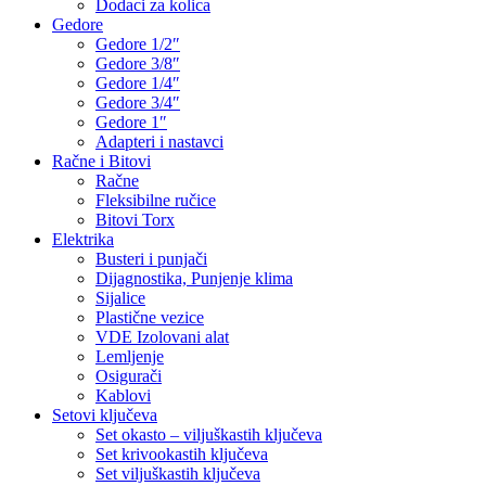
Dodaci za kolica
Gedore
Gedore 1/2″
Gedore 3/8″
Gedore 1/4″
Gedore 3/4″
Gedore 1″
Adapteri i nastavci
Račne i Bitovi
Račne
Fleksibilne ručice
Bitovi Torx
Elektrika
Busteri i punjači
Dijagnostika, Punjenje klima
Sijalice
Plastične vezice
VDE Izolovani alat
Lemljenje
Osigurači
Kablovi
Setovi ključeva
Set okasto – viljuškastih ključeva
Set krivookastih ključeva
Set viljuškastih ključeva