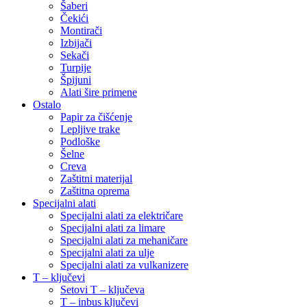
Šaberi
Čekići
Montirači
Izbijači
Sekači
Turpije
Špijuni
Alati šire primene
Ostalo
Papir za čišćenje
Lepljive trake
Podloške
Šelne
Creva
Zaštitni materijal
Zaštitna oprema
Specijalni alati
Specijalni alati za električare
Specijalni alati za limare
Specijalni alati za mehaničare
Specijalni alati za ulje
Specijalni alati za vulkanizere
T – ključevi
Setovi T – ključeva
T – inbus ključevi