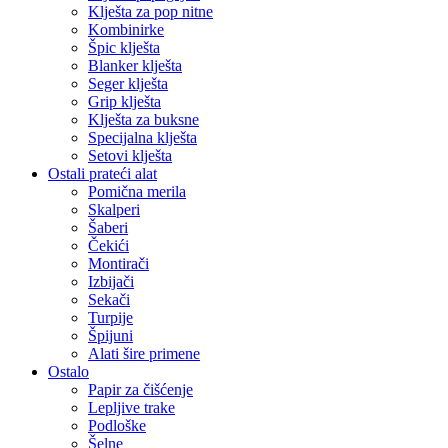
Klješta za pop nitne
Kombinirke
Špic klješta
Blanker klješta
Seger klješta
Grip klješta
Klješta za buksne
Specijalna klješta
Setovi klješta
Ostali prateći alat
Pomična merila
Skalperi
Šaberi
Čekići
Montirači
Izbijači
Sekači
Turpije
Špijuni
Alati šire primene
Ostalo
Papir za čišćenje
Lepljive trake
Podloške
Šelne