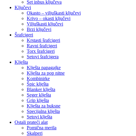
Set inbus ključeva
Ključevi
Okasto – viljuškasti ključevi
Krivo – okasti ključevi
Viljuškasti ključevi
Brzi ključevi
Šrafcigeri
Krstasti šrafcigeri
Ravni šrafcigeri
Torx šrafcigeri
Setovi šrafcigera
Klješta
Klješta papagajke
Klješta za pop nitne
Kombinirke
Špic klješta
Blanker klješta
Seger klješta
Grip klješta
Klješta za buksne
Specijalna klješta
Setovi klješta
Ostali prateći alat
Pomična merila
Skalperi