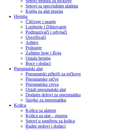
Setovi gedora za točkove
Setovi sa specijalnim alatima
Kutija za alat prazna
Hemija
Čišćenje i pranje
Lepljenje i Dihtovanje
Podmazivači i odvijači
Osveživači
Aditivi
Poliranje
Zaštitne boje i Boja
Ostala hemija
Boce i dodaci
Pneumatski alat
Pneumatski pištolji za točkove
Pneumatske račve
Pneumatska creva
Ostali pneumatski alat
Dodatni delovi za pneumatiku
Spojke za pneumatiku
Kolica
Kolica sa alatom
Kolica za alat – prazna
Setovi u sundjeru za kolica
Radni stolovi i dodaci