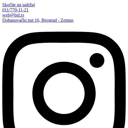
Skočite na sadržaj
011/770-11-21
web@bsf.rs
Dobanovački put 16, Beograd - Zemun