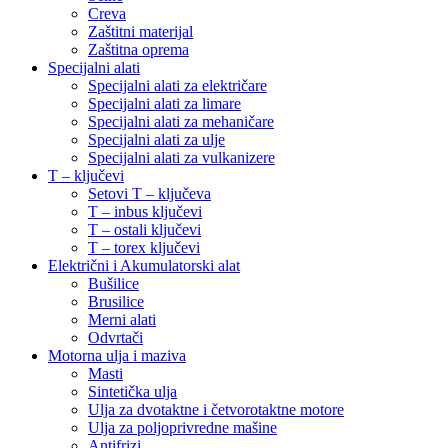
Creva
Zaštitni materijal
Zaštitna oprema
Specijalni alati
Specijalni alati za električare
Specijalni alati za limare
Specijalni alati za mehaničare
Specijalni alati za ulje
Specijalni alati za vulkanizere
T – ključevi
Setovi T – ključeva
T – inbus ključevi
T – ostali ključevi
T – torex ključevi
Električni i Akumulatorski alat
Bušilice
Brusilice
Merni alati
Odvrtači
Motorna ulja i maziva
Masti
Sintetička ulja
Ulja za dvotaktne i četvorotaktne motore
Ulja za poljoprivredne mašine
Antifrizi