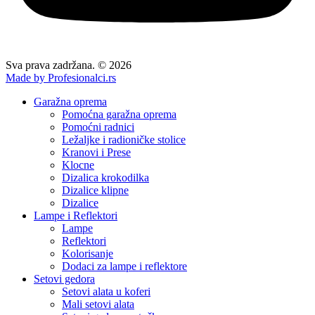
Sva prava zadržana. © 2026
Made by Profesionalci.rs
Garažna oprema
Pomoćna garažna oprema
Pomoćni radnici
Ležaljke i radioničke stolice
Kranovi i Prese
Klocne
Dizalica krokodilka
Dizalice klipne
Dizalice
Lampe i Reflektori
Lampe
Reflektori
Kolorisanje
Dodaci za lampe i reflektore
Setovi gedora
Setovi alata u koferi
Mali setovi alata