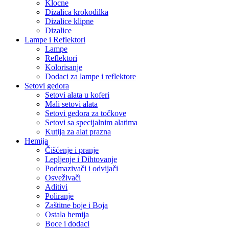
Klocne
Dizalica krokodilka
Dizalice klipne
Dizalice
Lampe i Reflektori
Lampe
Reflektori
Kolorisanje
Dodaci za lampe i reflektore
Setovi gedora
Setovi alata u koferi
Mali setovi alata
Setovi gedora za točkove
Setovi sa specijalnim alatima
Kutija za alat prazna
Hemija
Čišćenje i pranje
Lepljenje i Dihtovanje
Podmazivači i odvijači
Osveživači
Aditivi
Poliranje
Zaštitne boje i Boja
Ostala hemija
Boce i dodaci