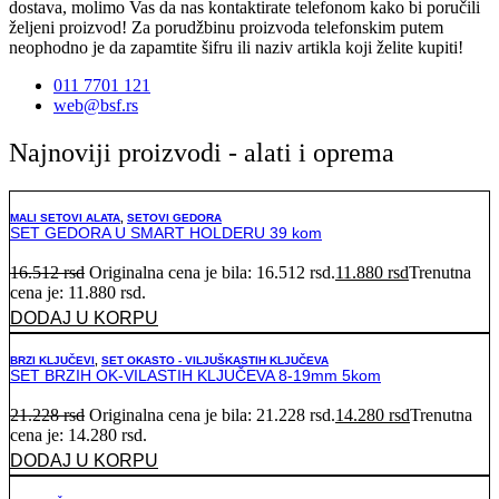
dostava, molimo Vas da nas kontaktirate telefonom kako bi poručili
željeni proizvod! Za porudžbinu proizvoda telefonskim putem
neophodno je da zapamtite šifru ili naziv artikla koji želite kupiti!
011 7701 121
web@bsf.rs
Najnoviji proizvodi - alati i oprema
MALI SETOVI ALATA
,
SETOVI GEDORA
SET GEDORA U SMART HOLDERU 39 kom
16.512
rsd
Originalna cena je bila: 16.512 rsd.
11.880
rsd
Trenutna
cena je: 11.880 rsd.
DODAJ U KORPU
BRZI KLJUČEVI
,
SET OKASTO - VILJUŠKASTIH KLJUČEVA
SET BRZIH OK-VILASTIH KLJUČEVA 8-19mm 5kom
21.228
rsd
Originalna cena je bila: 21.228 rsd.
14.280
rsd
Trenutna
cena je: 14.280 rsd.
DODAJ U KORPU