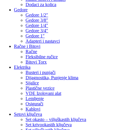
Dodaci za kolica
Gedore
Gedore 1/2″
Gedore 3/8″
Gedore 1/4″
Gedore 3/4″
Gedore 1″
Adapteri i nastavci
Račne i Bitovi
Račne
Fleksibilne ručice
Bitovi Torx
Elektrika
Busteri i punjači
Dijagnostika, Punjenje klima
Sijalice
Plastične vezice
VDE Izolovani alat
Lemljenje
Osigurači
Kablovi
Setovi ključeva
Set okasto – viljuškastih ključeva
Set krivookastih ključeva
Set viljuškastih ključeva