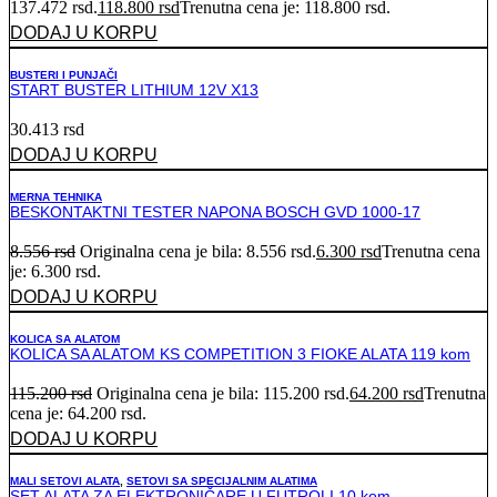
137.472 rsd.
118.800
rsd
Trenutna cena je: 118.800 rsd.
DODAJ U KORPU
BUSTERI I PUNJAČI
START BUSTER LITHIUM 12V X13
30.413
rsd
DODAJ U KORPU
MERNA TEHNIKA
BESKONTAKTNI TESTER NAPONA BOSCH GVD 1000-17
8.556
rsd
Originalna cena je bila: 8.556 rsd.
6.300
rsd
Trenutna cena
je: 6.300 rsd.
DODAJ U KORPU
KOLICA SA ALATOM
KOLICA SA ALATOM KS COMPETITION 3 FIOKE ALATA 119 kom
115.200
rsd
Originalna cena je bila: 115.200 rsd.
64.200
rsd
Trenutna
cena je: 64.200 rsd.
DODAJ U KORPU
MALI SETOVI ALATA
,
SETOVI SA SPECIJALNIM ALATIMA
SET ALATA ZA ELEKTRONIČARE U FUTROLI 10 kom