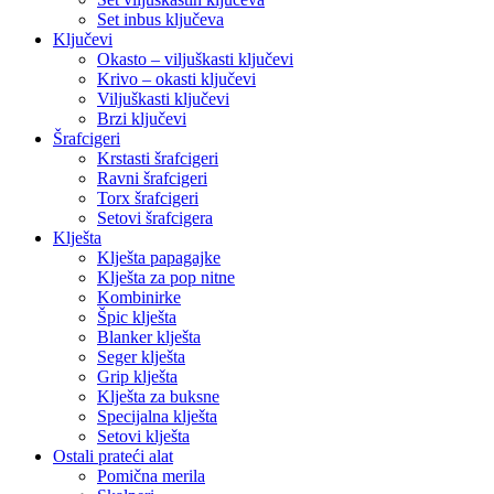
Set inbus ključeva
Ključevi
Okasto – viljuškasti ključevi
Krivo – okasti ključevi
Viljuškasti ključevi
Brzi ključevi
Šrafcigeri
Krstasti šrafcigeri
Ravni šrafcigeri
Torx šrafcigeri
Setovi šrafcigera
Klješta
Klješta papagajke
Klješta za pop nitne
Kombinirke
Špic klješta
Blanker klješta
Seger klješta
Grip klješta
Klješta za buksne
Specijalna klješta
Setovi klješta
Ostali prateći alat
Pomična merila