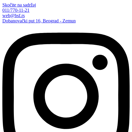
Skočite na sadržaj
011/770-11-21
web@bsf.rs
Dobanovački put 16, Beograd - Zemun