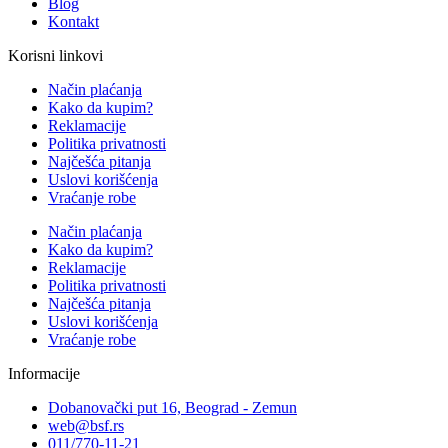
Blog
Kontakt
Korisni linkovi
Način plaćanja
Kako da kupim?
Reklamacije
Politika privatnosti
Najčešća pitanja
Uslovi korišćenja
Vraćanje robe
Način plaćanja
Kako da kupim?
Reklamacije
Politika privatnosti
Najčešća pitanja
Uslovi korišćenja
Vraćanje robe
Informacije
Dobanovački put 16, Beograd - Zemun
web@bsf.rs
011/770-11-21