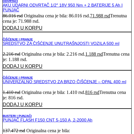
ODVRTAČI
AKU UDARNI ODVRTAČ 1/2″ 18V 950 Nm + 2 BATERIJE 5 Ah I
PUNJAČ
86.016
rsd
Originalna cena je bila: 86.016 rsd.
71.988
rsd
Trenutna
cena je: 71.988 rsd.
DODAJ U KORPU
ČIŠĆENJE I PRANJE
SREDSTVO ZA ČIŠĆENJE UNUTRAŠNJOSTI VOZILA 500 ml
2.216
rsd
Originalna cena je bila: 2.216 rsd.
1.188
rsd
Trenutna cena
je: 1.188 rsd.
DODAJ U KORPU
ČIŠĆENJE I PRANJE
UNIVERZALNO SREDSTVO ZA BRZO ČIŠĆENJE – OPAL 400 ml
1.410
rsd
Originalna cena je bila: 1.410 rsd.
816
rsd
Trenutna cena
je: 816 rsd.
DODAJ U KORPU
BUSTERI I PUNJAČI
PUNJAČ FLASH F150 CNT 5-150 A, 2-2000 Ah
137.472
rsd
Originalna cena je bila: