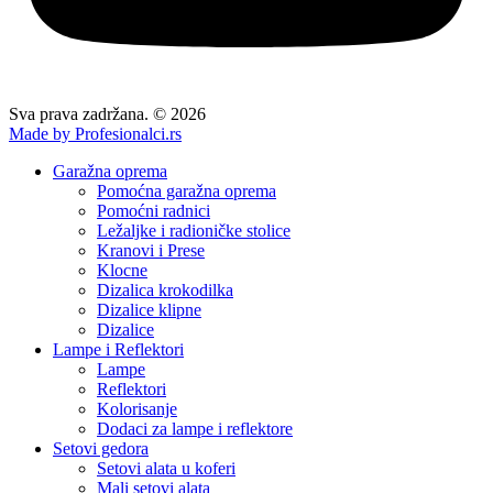
Sva prava zadržana. © 2026
Made by Profesionalci.rs
Garažna oprema
Pomoćna garažna oprema
Pomoćni radnici
Ležaljke i radioničke stolice
Kranovi i Prese
Klocne
Dizalica krokodilka
Dizalice klipne
Dizalice
Lampe i Reflektori
Lampe
Reflektori
Kolorisanje
Dodaci za lampe i reflektore
Setovi gedora
Setovi alata u koferi
Mali setovi alata