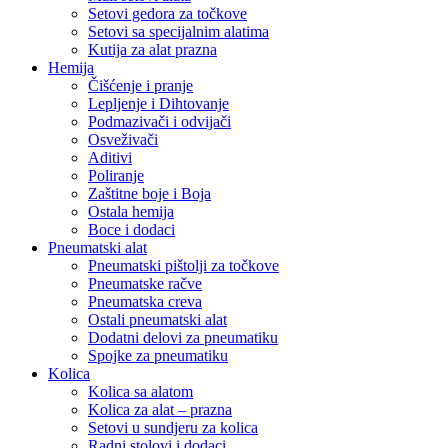
Setovi gedora za točkove
Setovi sa specijalnim alatima
Kutija za alat prazna
Hemija
Čišćenje i pranje
Lepljenje i Dihtovanje
Podmazivači i odvijači
Osveživači
Aditivi
Poliranje
Zaštitne boje i Boja
Ostala hemija
Boce i dodaci
Pneumatski alat
Pneumatski pištolji za točkove
Pneumatske račve
Pneumatska creva
Ostali pneumatski alat
Dodatni delovi za pneumatiku
Spojke za pneumatiku
Kolica
Kolica sa alatom
Kolica za alat – prazna
Setovi u sundjeru za kolica
Radni stolovi i dodaci