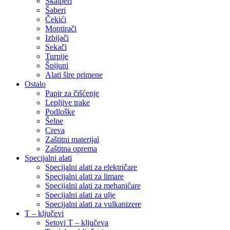
Skalperi
Šaberi
Čekići
Montirači
Izbijači
Sekači
Turpije
Špijuni
Alati šire primene
Ostalo
Papir za čišćenje
Lepljive trake
Podloške
Šelne
Creva
Zaštitni materijal
Zaštitna oprema
Specijalni alati
Specijalni alati za električare
Specijalni alati za limare
Specijalni alati za mehaničare
Specijalni alati za ulje
Specijalni alati za vulkanizere
T – ključevi
Setovi T – ključeva