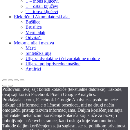
T – inbus ključevi
T – ostali ključevi
T – torex ključevi
Električni i Akumulatorski alat
Bušilice
Brusilice
Merni alati
Odvrtači
Motorna ulja i maziva
Masti
Sintetička ulja
Ulja za dvotaktne i četvorotaktne motore
Ulja za poljoprivredne mašine
Antifrizi
Poštovani, ovaj sajt koristi kolačiće (tekstualne datoteke). Takođe,
ovaj sajt koristi Facebook Pixel i Google Analytics.
Prodajaalata.com, Facebook i Google Analytics apsolutno neće
prikupljati informacije o ličnosti posetioca, niti na drugi način
omogućiti pristup takvim informacijama. Daljim korišćenjem sajta
prihvatate mehanizam korišćenja kolačića koji služe za razvoj i
poboljšanje naše web stranice, kao i usluga koje Vam nudimo.
Takođe daljim korišćenjem sajta saglasni ste sa politikom privatnosti