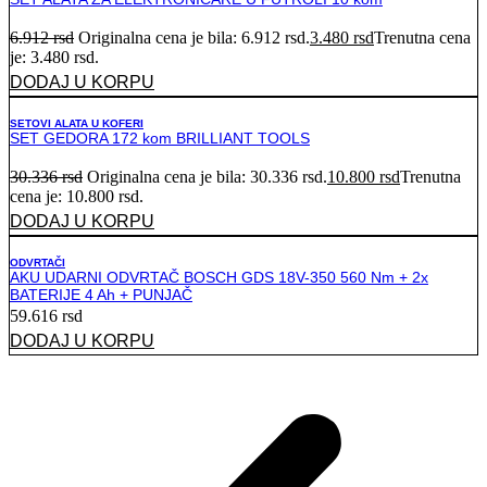
6.912
rsd
Originalna cena je bila: 6.912 rsd.
3.480
rsd
Trenutna cena
je: 3.480 rsd.
DODAJ U KORPU
SETOVI ALATA U KOFERI
SET GEDORA 172 kom BRILLIANT TOOLS
30.336
rsd
Originalna cena je bila: 30.336 rsd.
10.800
rsd
Trenutna
cena je: 10.800 rsd.
DODAJ U KORPU
ODVRTAČI
AKU UDARNI ODVRTAČ BOSCH GDS 18V-350 560 Nm + 2x
BATERIJE 4 Ah + PUNJAČ
59.616
rsd
DODAJ U KORPU