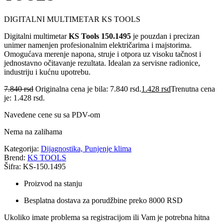
DIGITALNI MULTIMETAR KS TOOLS
Digitalni multimetar
KS Tools 150.1495
je pouzdan i precizan
unimer namenjen profesionalnim električarima i majstorima.
Omogućava merenje napona, struje i otpora uz visoku tačnost i
jednostavno očitavanje rezultata. Idealan za servisne radionice,
industriju i kućnu upotrebu.
7.840
rsd
Originalna cena je bila: 7.840 rsd.
1.428
rsd
Trenutna cena
je: 1.428 rsd.
Navedene cene su sa PDV-om
Nema na zalihama
Kategorija:
Dijagnostika, Punjenje klima
Brend:
KS TOOLS
Šifra: KS-150.1495
Proizvod na stanju
Besplatna dostava za porudžbine preko 8000 RSD
Ukoliko imate problema sa registracijom ili Vam je potrebna hitna