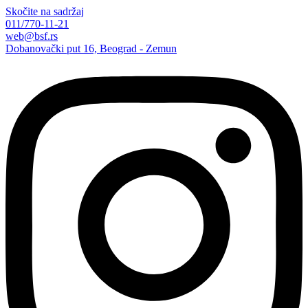
Skočite na sadržaj
011/770-11-21
web@bsf.rs
Dobanovački put 16, Beograd - Zemun