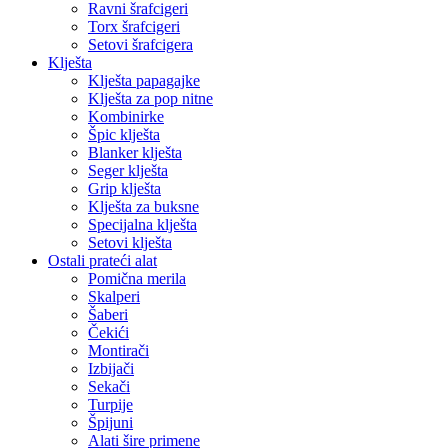
Ravni šrafcigeri
Torx šrafcigeri
Setovi šrafcigera
Klješta
Klješta papagajke
Klješta za pop nitne
Kombinirke
Špic klješta
Blanker klješta
Seger klješta
Grip klješta
Klješta za buksne
Specijalna klješta
Setovi klješta
Ostali prateći alat
Pomična merila
Skalperi
Šaberi
Čekići
Montirači
Izbijači
Sekači
Turpije
Špijuni
Alati šire primene