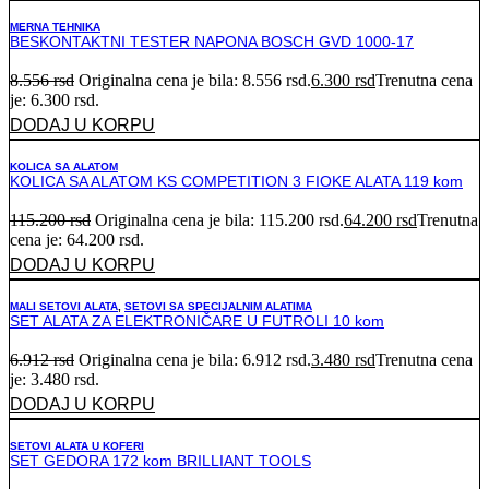
MERNA TEHNIKA
BESKONTAKTNI TESTER NAPONA BOSCH GVD 1000-17
8.556
rsd
Originalna cena je bila: 8.556 rsd.
6.300
rsd
Trenutna cena
je: 6.300 rsd.
DODAJ U KORPU
KOLICA SA ALATOM
KOLICA SA ALATOM KS COMPETITION 3 FIOKE ALATA 119 kom
115.200
rsd
Originalna cena je bila: 115.200 rsd.
64.200
rsd
Trenutna
cena je: 64.200 rsd.
DODAJ U KORPU
MALI SETOVI ALATA
,
SETOVI SA SPECIJALNIM ALATIMA
SET ALATA ZA ELEKTRONIČARE U FUTROLI 10 kom
6.912
rsd
Originalna cena je bila: 6.912 rsd.
3.480
rsd
Trenutna cena
je: 3.480 rsd.
DODAJ U KORPU
SETOVI ALATA U KOFERI
SET GEDORA 172 kom BRILLIANT TOOLS