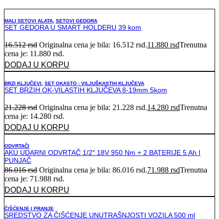
MALI SETOVI ALATA
,
SETOVI GEDORA
SET GEDORA U SMART HOLDERU 39 kom
16.512
rsd
Originalna cena je bila: 16.512 rsd.
11.880
rsd
Trenutna
cena je: 11.880 rsd.
DODAJ U KORPU
BRZI KLJUČEVI
,
SET OKASTO - VILJUŠKASTIH KLJUČEVA
SET BRZIH OK-VILASTIH KLJUČEVA 8-19mm 5kom
21.228
rsd
Originalna cena je bila: 21.228 rsd.
14.280
rsd
Trenutna
cena je: 14.280 rsd.
DODAJ U KORPU
ODVRTAČI
AKU UDARNI ODVRTAČ 1/2″ 18V 950 Nm + 2 BATERIJE 5 Ah I
PUNJAČ
86.016
rsd
Originalna cena je bila: 86.016 rsd.
71.988
rsd
Trenutna
cena je: 71.988 rsd.
DODAJ U KORPU
ČIŠĆENJE I PRANJE
SREDSTVO ZA ČIŠĆENJE UNUTRAŠNJOSTI VOZILA 500 ml