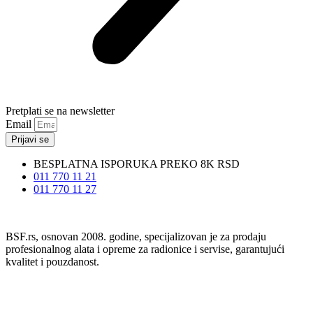
Pretplati se na newsletter
Email
Prijavi se
BESPLATNA ISPORUKA PREKO 8K RSD
011 770 11 21
011 770 11 27
BSF.rs, osnovan 2008. godine, specijalizovan je za prodaju
profesionalnog alata i opreme za radionice i servise, garantujući
kvalitet i pouzdanost.