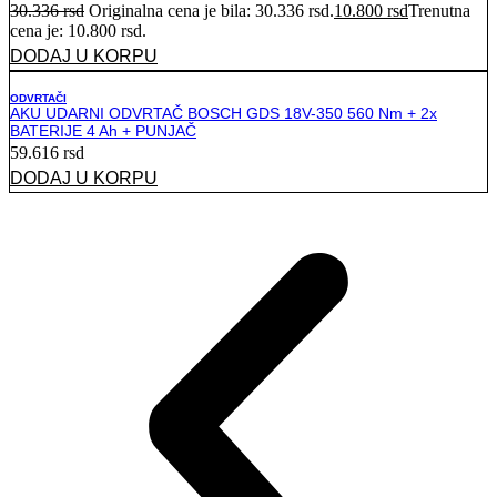
30.336
rsd
Originalna cena je bila: 30.336 rsd.
10.800
rsd
Trenutna
cena je: 10.800 rsd.
DODAJ U KORPU
ODVRTAČI
AKU UDARNI ODVRTAČ BOSCH GDS 18V-350 560 Nm + 2x
BATERIJE 4 Ah + PUNJAČ
59.616
rsd
DODAJ U KORPU