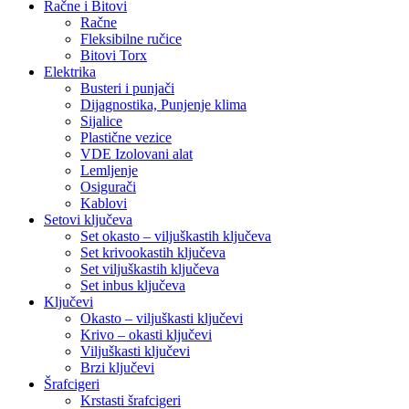
Račne i Bitovi
Račne
Fleksibilne ručice
Bitovi Torx
Elektrika
Busteri i punjači
Dijagnostika, Punjenje klima
Sijalice
Plastične vezice
VDE Izolovani alat
Lemljenje
Osigurači
Kablovi
Setovi ključeva
Set okasto – viljuškastih ključeva
Set krivookastih ključeva
Set viljuškastih ključeva
Set inbus ključeva
Ključevi
Okasto – viljuškasti ključevi
Krivo – okasti ključevi
Viljuškasti ključevi
Brzi ključevi
Šrafcigeri
Krstasti šrafcigeri