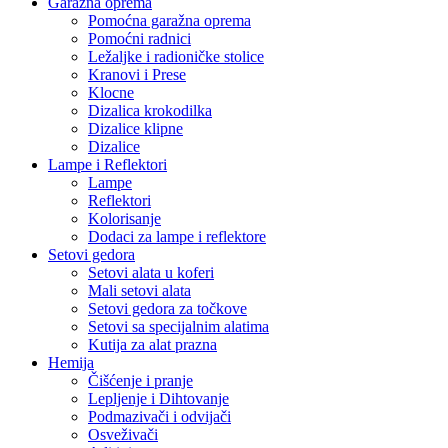
Garažna oprema
Pomoćna garažna oprema
Pomoćni radnici
Ležaljke i radioničke stolice
Kranovi i Prese
Klocne
Dizalica krokodilka
Dizalice klipne
Dizalice
Lampe i Reflektori
Lampe
Reflektori
Kolorisanje
Dodaci za lampe i reflektore
Setovi gedora
Setovi alata u koferi
Mali setovi alata
Setovi gedora za točkove
Setovi sa specijalnim alatima
Kutija za alat prazna
Hemija
Čišćenje i pranje
Lepljenje i Dihtovanje
Podmazivači i odvijači
Osveživači