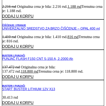
2.216
rsd
Originalna cena je bila: 2.216 rsd.
1.188
rsd
Trenutna cena
je: 1.188 rsd.
DODAJ U KORPU
ČIŠĆENJE I PRANJE
UNIVERZALNO SREDSTVO ZA BRZO ČIŠĆENJE – OPAL 400 ml
1.410
rsd
Originalna cena je bila: 1.410 rsd.
816
rsd
Trenutna cena
je: 816 rsd.
DODAJ U KORPU
BUSTERI I PUNJAČI
PUNJAČ FLASH F150 CNT 5-150 A, 2-2000 Ah
137.472
rsd
Originalna cena je bila:
137.472 rsd.
118.800
rsd
Trenutna cena je: 118.800 rsd.
DODAJ U KORPU
BUSTERI I PUNJAČI
START BUSTER LITHIUM 12V X13
30.413
rsd
DODAJ U KORPU