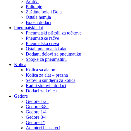
Aditivi
Poliranje
Zaštitne boje i Boja
Ostala hemija
Boce i dodaci
Pneumatski alat
Pneumatski pištolji za točkove
Pneumatske račve
Pneumatska creva
Ostali pneumatski alat
Dodatni delovi za pneumatiku
Spojke za pneumatiku
Kolica
Kolica sa alatom
Kolica za alat – prazna
Setovi u sundjeru za kolica
Radni stolovi i dodaci
Dodaci za kolica
Gedore
Gedore 1/2″
Gedore 3/8″
Gedore 1/4″
Gedore 3/4″
Gedore 1″
Adapteri i nastavci