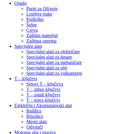
Ostalo
Papir za čišćenje
Lepljive trake
Podloške
Šelne
Creva
Zaštitni materijal
Zaštitna oprema
Specijalni alati
Specijalni alati za električare
Specijalni alati za limare
Specijalni alati za mehaničare
Specijalni alati za ulje
Specijalni alati za vulkanizere
T – ključevi
Setovi T – ključeva
T – inbus ključevi
T – ostali ključevi
T – torex ključevi
Električni i Akumulatorski alat
Bušilice
Brusilice
Merni alati
Odvrtači
Motorna ulja i maziva