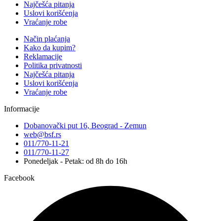
Najčešća pitanja
Uslovi korišćenja
Vraćanje robe
Način plaćanja
Kako da kupim?
Reklamacije
Politika privatnosti
Najčešća pitanja
Uslovi korišćenja
Vraćanje robe
Informacije
Dobanovački put 16, Beograd - Zemun
web@bsf.rs
011/770-11-21
011/770-11-27
Ponedeljak - Petak: od 8h do 16h
Facebook