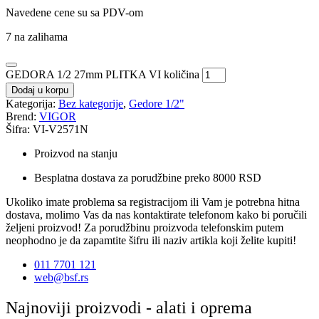
Navedene cene su sa PDV-om
7 na zalihama
GEDORA 1/2 27mm PLITKA VI količina
Dodaj u korpu
Kategorija:
Bez kategorije
,
Gedore 1/2"
Brend:
VIGOR
Šifra: VI-V2571N
Proizvod na stanju
Besplatna dostava za porudžbine preko 8000 RSD
Ukoliko imate problema sa registracijom ili Vam je potrebna hitna
dostava, molimo Vas da nas kontaktirate telefonom kako bi poručili
željeni proizvod! Za porudžbinu proizvoda telefonskim putem
neophodno je da zapamtite šifru ili naziv artikla koji želite kupiti!
011 7701 121
web@bsf.rs
Najnoviji proizvodi - alati i oprema