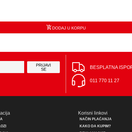
DODAJ U KORPU
PRIJAVI
BESPLATNA ISPO
SE
011 770 11 27
acija
Korisni linkovi
JA
NAČIN PLAĆANJA
OZI
KAKO DA KUPIM?