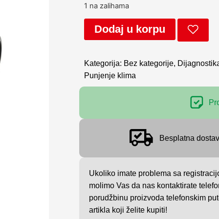
1 na zalihama
Dodaj u korpu
Kategorija:
Bez kategorije
,
Dijagnostik
Punjenje klima
Pr
Besplatna dosta
Ukoliko imate problema sa registracij
molimo Vas da nas kontaktirate telefo
porudžbinu proizvoda telefonskim put
artikla koji želite kupiti!