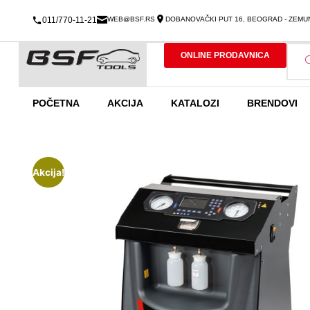
011/770-11-21
WEB@BSF.RS
DOBANOVAČKI PUT 16, BEOGRAD - ZEMU
ONLINE PRODAVNICA
POČETNA
AKCIJA
KATALOZI
BRENDOVI
Akcija!