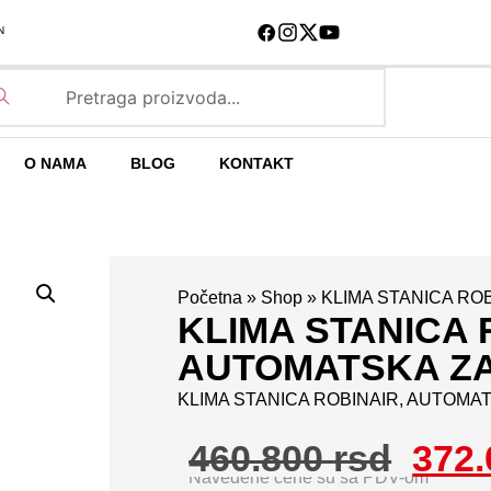
N
O NAMA
BLOG
KONTAKT
Početna
»
Shop
»
KLIMA STANICA RO
KLIMA STANICA 
AUTOMATSKA ZA
KLIMA STANICA ROBINAIR, AUTOMAT
460.800
rsd
372
Navedene cene su sa PDV-om