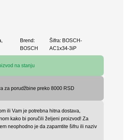
a,
Brend:
Šifra: BOSCH-
BOSCH
AC1x34-3iP
oizvod na stanju
va za porudžbine preko 8000 RSD
om ili Vam je potrebna hitna dostava,
nom kako bi poručili željeni proizvod! Za
em neophodno je da zapamtite šifru ili naziv