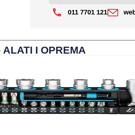
011 7701 121
web
- ALATI I OPREMA