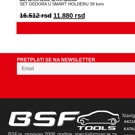
MALI SETOVI ALATA
,
SETOVI GEDORA
SET GEDORA U SMART HOLDERU 39 kom
16.512
rsd
11.880
rsd
PRETPLATI SE NA NEWSLETTER
Navig
AKCI
KATAL
BSF.rs, osnovan 2008. godine, specijalizovan je za