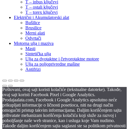
T – inbus ključevi
T – ostali ključevi
T – torex ključevi
Električni i Akumulatorski alat
Bušilice
Brusilice
Merni alati
Odvrtači
Motorna ulja i maziva
Masti
Sintetička ulja
Ulja za dvotaktne i četvorotaktne motore
Ulja za poljoprivredne mašine
Antifrizi
Poštovani, ovaj sajt koristi kolačiće (tekstualne datoteke). Takođe,
ovaj sajt koristi Facebook Pixel i Google Analytics.
Prodajaalata.com, Facebook i Google Analytics apsolutno neće
prikupljati informacije o ličnosti posetioca, niti na drugi način
omogućiti pristup takvim informacijama. Daljim korišćenjem sajta
prihvatate mehanizam korišćenja kolačića koji služe za razvoj i
poboljšanje naše web stranice, kao i usluga koje Vam nudimo.
Takođe daljim korišćenjem sajta saglasni ste sa politikom privatnosti