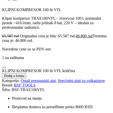
KLIPNI KOMPRESOR 100 lit VFL
Klipni kompresor TRAE100VFL – rezervoar 100 l, nominalni
protok ~416 l/min, radni pritisak 8 bar, 220 V – idealan za
profesionalne radionice.
65.587
rsd
Originalna cena je bila: 65.587 rsd.
46.800
rsd
Trenutna
cena je: 46.800 rsd.
Navedene cene su sa PDV-om
1 na zalihama
KLIPNI KOMPRESOR 100 lit VFL količina
Dodaj u korpu
Kategorija:
Ostali pneumatski alat
,
Specijalni alati za vulkanizere
Brend:
BSF TOOLS
Šifra: BSF-TRAE100VFL
Proizvod na stanju
Besplatna dostava za porudžbine preko 8000 RSD