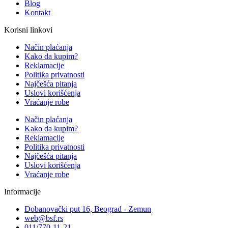
Blog
Kontakt
Korisni linkovi
Način plaćanja
Kako da kupim?
Reklamacije
Politika privatnosti
Najčešća pitanja
Uslovi korišćenja
Vraćanje robe
Način plaćanja
Kako da kupim?
Reklamacije
Politika privatnosti
Najčešća pitanja
Uslovi korišćenja
Vraćanje robe
Informacije
Dobanovački put 16, Beograd - Zemun
web@bsf.rs
011/770-11-21