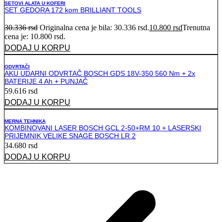
SETOVI ALATA U KOFERI
SET GEDORA 172 kom BRILLIANT TOOLS
30.336
rsd
Originalna cena je bila: 30.336 rsd.
10.800
rsd
Trenutna
cena je: 10.800 rsd.
DODAJ U KORPU
ODVRTAČI
AKU UDARNI ODVRTAČ BOSCH GDS 18V-350 560 Nm + 2x
BATERIJE 4 Ah + PUNJAČ
59.616
rsd
DODAJ U KORPU
MERNA TEHNIKA
KOMBINOVANI LASER BOSCH GCL 2-50+RM 10 + LASERSKI
PRIJEMNIK VELIKE SNAGE BOSCH LR 2
34.680
rsd
DODAJ U KORPU