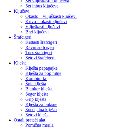
Set viljuškastih ključeva
Set inbus ključeva
Ključevi
Okasto – viljuškasti ključevi
Krivo – okasti ključevi
Viljuškasti ključevi
Brzi ključevi
Šrafcigeri
Krstasti šrafcigeri
Ravni šrafcigeri
Torx šrafcigeri
Setovi šrafcigera
Klješta
Klješta papagajke
Klješta za pop nitne
Kombinirke
Špic klješta
Blanker klješta
Seger klješta
Grip klješta
Klješta za buksne
Specijalna klješta
Setovi klješta
Ostali prateći alat
Pomična merila