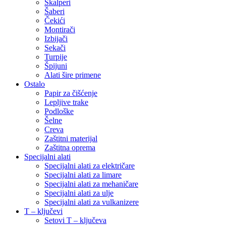
Skalperi
Šaberi
Čekići
Montirači
Izbijači
Sekači
Turpije
Špijuni
Alati šire primene
Ostalo
Papir za čišćenje
Lepljive trake
Podloške
Šelne
Creva
Zaštitni materijal
Zaštitna oprema
Specijalni alati
Specijalni alati za električare
Specijalni alati za limare
Specijalni alati za mehaničare
Specijalni alati za ulje
Specijalni alati za vulkanizere
T – ključevi
Setovi T – ključeva