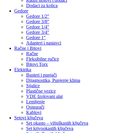
Radni stolovi i dodaci
Dodaci za kolica
Gedore
Gedore 1/2″
Gedore 3/8″
Gedore 1/4″
Gedore 3/4″
Gedore 1″
Adapteri i nastavci
Račne i Bitovi
Račne
Fleksibilne ručice
Bitovi Torx
Elektrika
Busteri i punjači
Dijagnostika, Punjenje klima
Sijalice
Plastične vezice
VDE Izolovani alat
Lemljenje
Osigurači
Kablovi
Setovi ključeva
Set okasto – viljuškastih ključeva
Set krivookastih ključeva