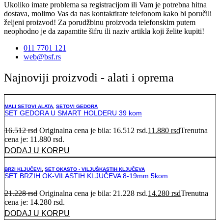
Ukoliko imate problema sa registracijom ili Vam je potrebna hitna
dostava, molimo Vas da nas kontaktirate telefonom kako bi poručili
željeni proizvod! Za porudžbinu proizvoda telefonskim putem
neophodno je da zapamtite šifru ili naziv artikla koji želite kupiti!
011 7701 121
web@bsf.rs
Najnoviji proizvodi - alati i oprema
MALI SETOVI ALATA
,
SETOVI GEDORA
SET GEDORA U SMART HOLDERU 39 kom
16.512
rsd
Originalna cena je bila: 16.512 rsd.
11.880
rsd
Trenutna
cena je: 11.880 rsd.
DODAJ U KORPU
BRZI KLJUČEVI
,
SET OKASTO - VILJUŠKASTIH KLJUČEVA
SET BRZIH OK-VILASTIH KLJUČEVA 8-19mm 5kom
21.228
rsd
Originalna cena je bila: 21.228 rsd.
14.280
rsd
Trenutna
cena je: 14.280 rsd.
DODAJ U KORPU