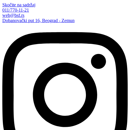
Skočite na sadržaj
011/770-11-21
web@bsf.rs
Dobanovački put 16, Beograd - Zemun