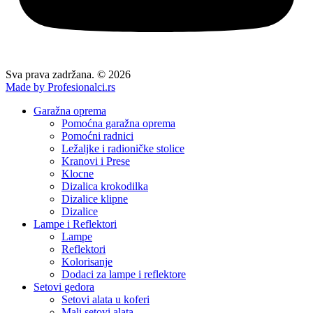
Sva prava zadržana. © 2026
Made by Profesionalci.rs
Garažna oprema
Pomoćna garažna oprema
Pomoćni radnici
Ležaljke i radioničke stolice
Kranovi i Prese
Klocne
Dizalica krokodilka
Dizalice klipne
Dizalice
Lampe i Reflektori
Lampe
Reflektori
Kolorisanje
Dodaci za lampe i reflektore
Setovi gedora
Setovi alata u koferi
Mali setovi alata