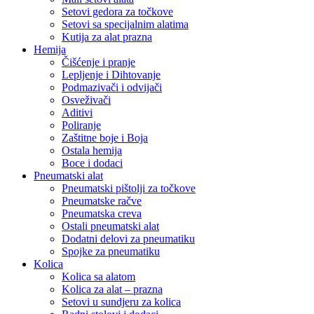
Setovi gedora za točkove
Setovi sa specijalnim alatima
Kutija za alat prazna
Hemija
Čišćenje i pranje
Lepljenje i Dihtovanje
Podmazivači i odvijači
Osveživači
Aditivi
Poliranje
Zaštitne boje i Boja
Ostala hemija
Boce i dodaci
Pneumatski alat
Pneumatski pištolji za točkove
Pneumatske račve
Pneumatska creva
Ostali pneumatski alat
Dodatni delovi za pneumatiku
Spojke za pneumatiku
Kolica
Kolica sa alatom
Kolica za alat – prazna
Setovi u sundjeru za kolica