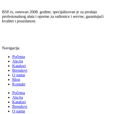
BSF.rs, osnovan 2008. godine, specijalizovan je za prodaju
profesionalnog alata i opreme za radionice i servise, garantujući
kvalitet i pouzdanost.
Navigacija
Početna
Akcija
Katalozi
Brendovi
O nama
Blog
Kontakt
Početna
Akcija
Katalozi
Brendovi
O nama