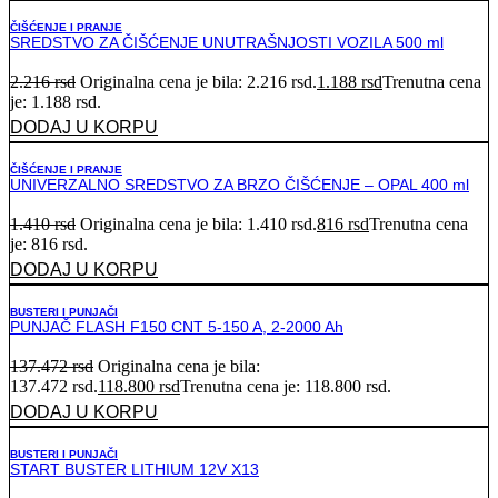
ČIŠĆENJE I PRANJE
SREDSTVO ZA ČIŠĆENJE UNUTRAŠNJOSTI VOZILA 500 ml
2.216
rsd
Originalna cena je bila: 2.216 rsd.
1.188
rsd
Trenutna cena
je: 1.188 rsd.
DODAJ U KORPU
ČIŠĆENJE I PRANJE
UNIVERZALNO SREDSTVO ZA BRZO ČIŠĆENJE – OPAL 400 ml
1.410
rsd
Originalna cena je bila: 1.410 rsd.
816
rsd
Trenutna cena
je: 816 rsd.
DODAJ U KORPU
BUSTERI I PUNJAČI
PUNJAČ FLASH F150 CNT 5-150 A, 2-2000 Ah
137.472
rsd
Originalna cena je bila:
137.472 rsd.
118.800
rsd
Trenutna cena je: 118.800 rsd.
DODAJ U KORPU
BUSTERI I PUNJAČI
START BUSTER LITHIUM 12V X13