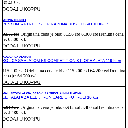
30.413
rsd
DODAJ U KORPU
MERNA TEHNIKA
BESKONTAKTNI TESTER NAPONA BOSCH GVD 1000-17
8.556
rsd
Originalna cena je bila: 8.556 rsd.
6.300
rsd
Trenutna cena
je: 6.300 rsd.
DODAJ U KORPU
KOLICA SA ALATOM
KOLICA SA ALATOM KS COMPETITION 3 FIOKE ALATA 119 kom
115.200
rsd
Originalna cena je bila: 115.200 rsd.
64.200
rsd
Trenutna
cena je: 64.200 rsd.
DODAJ U KORPU
MALI SETOVI ALATA
,
SETOVI SA SPECIJALNIM ALATIMA
SET ALATA ZA ELEKTRONIČARE U FUTROLI 10 kom
6.912
rsd
Originalna cena je bila: 6.912 rsd.
3.480
rsd
Trenutna cena
je: 3.480 rsd.
DODAJ U KORPU