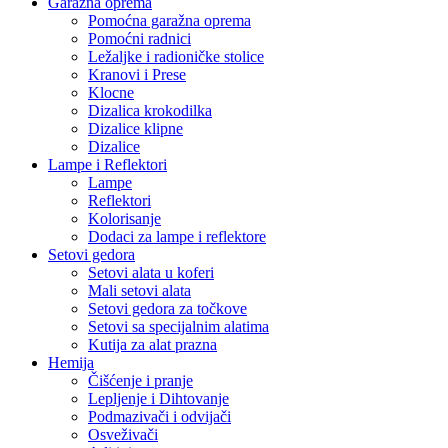
Garažna oprema
Pomoćna garažna oprema
Pomoćni radnici
Ležaljke i radioničke stolice
Kranovi i Prese
Klocne
Dizalica krokodilka
Dizalice klipne
Dizalice
Lampe i Reflektori
Lampe
Reflektori
Kolorisanje
Dodaci za lampe i reflektore
Setovi gedora
Setovi alata u koferi
Mali setovi alata
Setovi gedora za točkove
Setovi sa specijalnim alatima
Kutija za alat prazna
Hemija
Čišćenje i pranje
Lepljenje i Dihtovanje
Podmazivači i odvijači
Osveživači