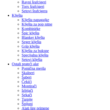
Ravni šrafcigeri
Torx šrafcigeri
Setovi šrafcigera
Klješta
Klješta papagajke
Klješta za pop nitne
Kombinirke
Špic klješta
Blanker klješta
Seger klješta
Grip klješta
Klješta za buksne
Specijalna klješta
Setovi klješta
Ostali prateći alat
Pomična merila
Skalperi
Šaberi
Čekići
Montirači
Izbijači
Sekači
Turpije
Špijuni
Alati šire primene