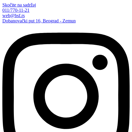
Skočite na sadržaj
011/770-11-21
web@bsf.rs
Dobanovački put 16, Beograd - Zemun