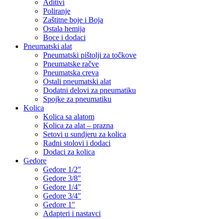
Aditivi
Poliranje
Zaštitne boje i Boja
Ostala hemija
Boce i dodaci
Pneumatski alat
Pneumatski pištolji za točkove
Pneumatske račve
Pneumatska creva
Ostali pneumatski alat
Dodatni delovi za pneumatiku
Spojke za pneumatiku
Kolica
Kolica sa alatom
Kolica za alat – prazna
Setovi u sundjeru za kolica
Radni stolovi i dodaci
Dodaci za kolica
Gedore
Gedore 1/2″
Gedore 3/8″
Gedore 1/4″
Gedore 3/4″
Gedore 1″
Adapteri i nastavci