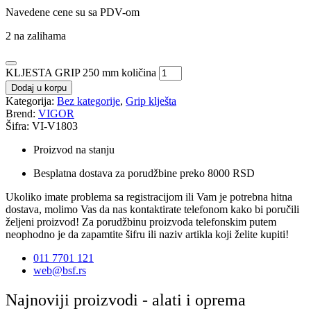
Navedene cene su sa PDV-om
2 na zalihama
KLJESTA GRIP 250 mm količina
Dodaj u korpu
Kategorija:
Bez kategorije
,
Grip klješta
Brend:
VIGOR
Šifra: VI-V1803
Proizvod na stanju
Besplatna dostava za porudžbine preko 8000 RSD
Ukoliko imate problema sa registracijom ili Vam je potrebna hitna
dostava, molimo Vas da nas kontaktirate telefonom kako bi poručili
željeni proizvod! Za porudžbinu proizvoda telefonskim putem
neophodno je da zapamtite šifru ili naziv artikla koji želite kupiti!
011 7701 121
web@bsf.rs
Najnoviji proizvodi - alati i oprema