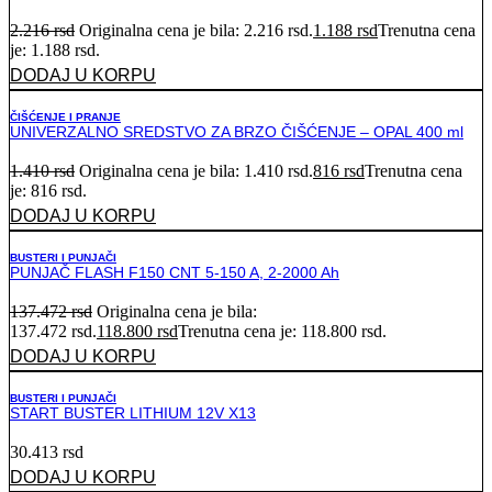
2.216
rsd
Originalna cena je bila: 2.216 rsd.
1.188
rsd
Trenutna cena
je: 1.188 rsd.
DODAJ U KORPU
ČIŠĆENJE I PRANJE
UNIVERZALNO SREDSTVO ZA BRZO ČIŠĆENJE – OPAL 400 ml
1.410
rsd
Originalna cena je bila: 1.410 rsd.
816
rsd
Trenutna cena
je: 816 rsd.
DODAJ U KORPU
BUSTERI I PUNJAČI
PUNJAČ FLASH F150 CNT 5-150 A, 2-2000 Ah
137.472
rsd
Originalna cena je bila:
137.472 rsd.
118.800
rsd
Trenutna cena je: 118.800 rsd.
DODAJ U KORPU
BUSTERI I PUNJAČI
START BUSTER LITHIUM 12V X13
30.413
rsd
DODAJ U KORPU