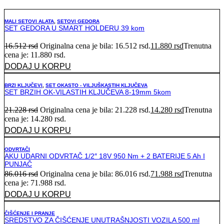
MALI SETOVI ALATA
,
SETOVI GEDORA
SET GEDORA U SMART HOLDERU 39 kom
16.512
rsd
Originalna cena je bila: 16.512 rsd.
11.880
rsd
Trenutna
cena je: 11.880 rsd.
DODAJ U KORPU
BRZI KLJUČEVI
,
SET OKASTO - VILJUŠKASTIH KLJUČEVA
SET BRZIH OK-VILASTIH KLJUČEVA 8-19mm 5kom
21.228
rsd
Originalna cena je bila: 21.228 rsd.
14.280
rsd
Trenutna
cena je: 14.280 rsd.
DODAJ U KORPU
ODVRTAČI
AKU UDARNI ODVRTAČ 1/2″ 18V 950 Nm + 2 BATERIJE 5 Ah I
PUNJAČ
86.016
rsd
Originalna cena je bila: 86.016 rsd.
71.988
rsd
Trenutna
cena je: 71.988 rsd.
DODAJ U KORPU
ČIŠĆENJE I PRANJE
SREDSTVO ZA ČIŠĆENJE UNUTRAŠNJOSTI VOZILA 500 ml