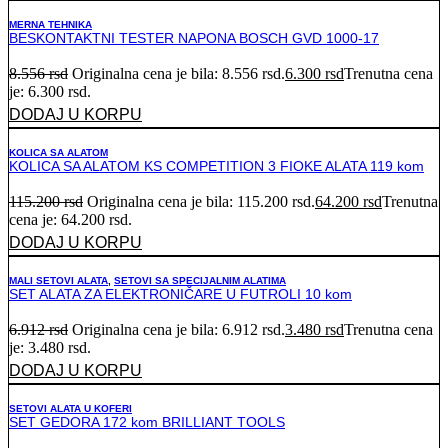
MERNA TEHNIKA
BESKONTAKTNI TESTER NAPONA BOSCH GVD 1000-17
8.556
rsd
Originalna cena je bila: 8.556 rsd.
6.300
rsd
Trenutna cena
je: 6.300 rsd.
DODAJ U KORPU
KOLICA SA ALATOM
KOLICA SA ALATOM KS COMPETITION 3 FIOKE ALATA 119 kom
115.200
rsd
Originalna cena je bila: 115.200 rsd.
64.200
rsd
Trenutna
cena je: 64.200 rsd.
DODAJ U KORPU
MALI SETOVI ALATA
,
SETOVI SA SPECIJALNIM ALATIMA
SET ALATA ZA ELEKTRONIČARE U FUTROLI 10 kom
6.912
rsd
Originalna cena je bila: 6.912 rsd.
3.480
rsd
Trenutna cena
je: 3.480 rsd.
DODAJ U KORPU
SETOVI ALATA U KOFERI
SET GEDORA 172 kom BRILLIANT TOOLS