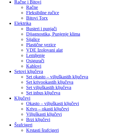
Račne i Bitovi
Račne
Fleksibilne ručice
Bitovi Torx
Elektrika
Busteri i punjači
Dijagnostika, Punjenje klima
Sijalice
Plastične vezice
VDE Izolovani alat
Lemljenje
Osigurači
Kablovi
Setovi ključeva
Set okasto – viljuškastih ključeva
Set krivookastih ključeva
Set viljuškastih ključeva
Set inbus ključeva
Ključevi
Okasto – viljuškasti ključevi
Krivo – okasti ključevi
Viljuškasti ključevi
Brzi ključevi
Šrafcigeri
Krstasti šrafcigeri