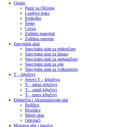
Ostalo
Papir za čišćenje
Lepljive trake
Podloške
Šelne
Creva
Zaštitni materijal
Zaštitna oprema
Specijalni alati
Specijalni alati za električare
Specijalni alati za limare
Specijalni alati za mehaničare
Specijalni alati za ulje
Specijalni alati za vulkanizere
T – ključevi
Setovi T – ključeva
T – inbus ključevi
T – ostali ključevi
T – torex ključevi
Električni i Akumulatorski alat
Bušilice
Brusilice
Merni alati
Odvrtači
Motorna ulja i maziva