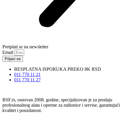
Pretplati se na newsletter
Email
Prijavi se
BESPLATNA ISPORUKA PREKO 8K RSD
011 770 11 21
011 770 11 27
BSF.rs, osnovan 2008. godine, specijalizovan je za prodaju
profesionalnog alata i opreme za radionice i servise, garantujući
kvalitet i pouzdanost.