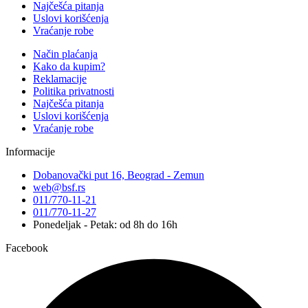
Najčešća pitanja
Uslovi korišćenja
Vraćanje robe
Način plaćanja
Kako da kupim?
Reklamacije
Politika privatnosti
Najčešća pitanja
Uslovi korišćenja
Vraćanje robe
Informacije
Dobanovački put 16, Beograd - Zemun
web@bsf.rs
011/770-11-21
011/770-11-27
Ponedeljak - Petak: od 8h do 16h
Facebook