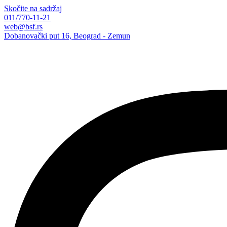
Skočite na sadržaj
011/770-11-21
web@bsf.rs
Dobanovački put 16, Beograd - Zemun