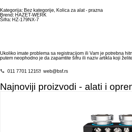
Kategorija:
Bez kategorije
,
Kolica za alat - prazna
Brend:
HAZET-WERK
Šifra: HZ-179NX-7
Ukoliko imate problema sa registracijom ili Vam je potrebna hit
putem neophodno je da zapamtite šifru ili naziv artikla koji želite
011 7701 121
web@bsf.rs
Najnoviji proizvodi - alati i opr