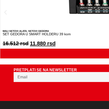
MALI SETOVI ALATA
,
SETOVI GEDORA
SET GEDORA U SMART HOLDERU 39 kom
16.512
rsd
11.880
rsd
PRETPLATI SE NA NEWSLETTER