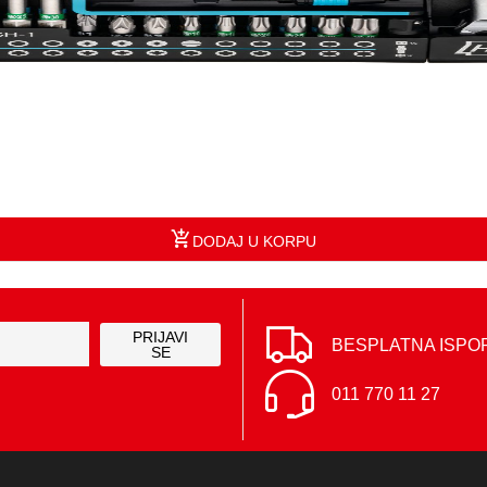
DODAJ U KORPU
PRIJAVI
BESPLATNA ISPO
SE
011 770 11 27