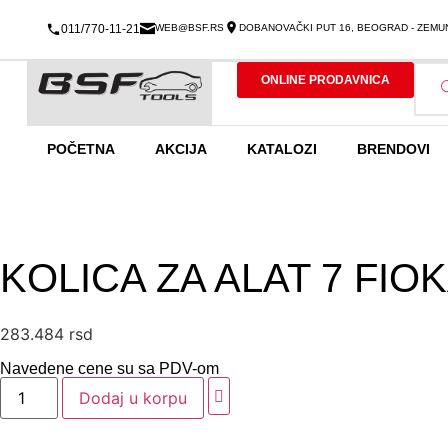
011/770-11-21
WEB@BSF.RS
DOBANOVAČKI PUT 16, BEOGRAD - ZEMU
ONLINE PRODAVNICA
POČETNA
AKCIJA
KATALOZI
BRENDOVI
KOLICA ZA ALAT 7 F
283.484
rsd
Navedene cene su sa PDV-om
Dodaj u korpu