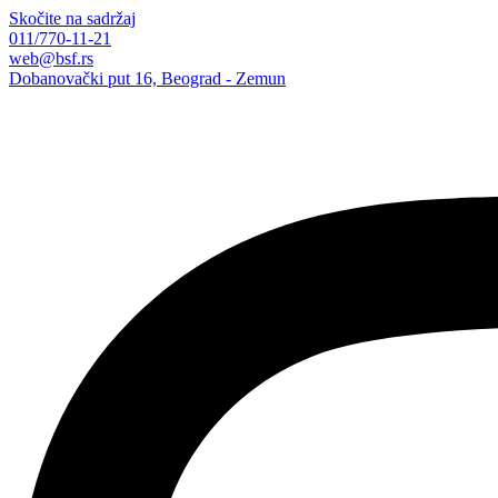
Skočite na sadržaj
011/770-11-21
web@bsf.rs
Dobanovački put 16, Beograd - Zemun