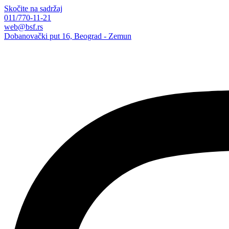
Skočite na sadržaj
011/770-11-21
web@bsf.rs
Dobanovački put 16, Beograd - Zemun