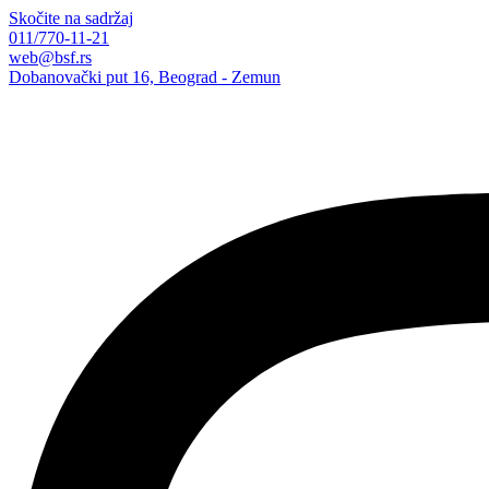
Skočite na sadržaj
011/770-11-21
web@bsf.rs
Dobanovački put 16, Beograd - Zemun