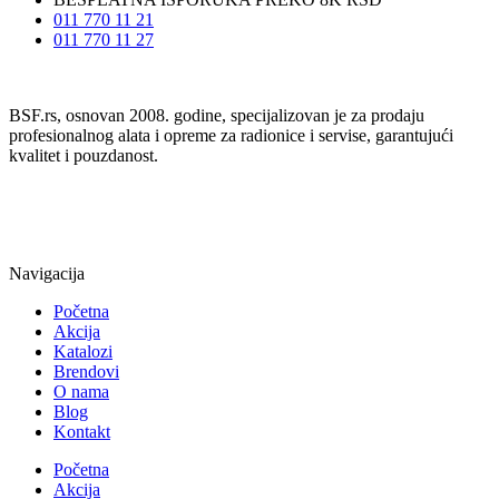
011 770 11 21
011 770 11 27
BSF.rs, osnovan 2008. godine, specijalizovan je za prodaju
profesionalnog alata i opreme za radionice i servise, garantujući
kvalitet i pouzdanost.
Navigacija
Početna
Akcija
Katalozi
Brendovi
O nama
Blog
Kontakt
Početna
Akcija