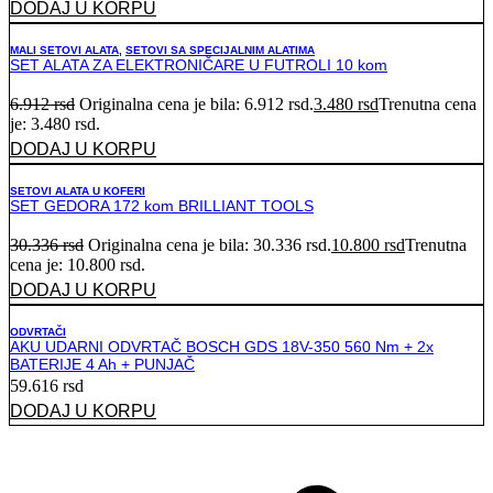
DODAJ U KORPU
MALI SETOVI ALATA
,
SETOVI SA SPECIJALNIM ALATIMA
SET ALATA ZA ELEKTRONIČARE U FUTROLI 10 kom
6.912
rsd
Originalna cena je bila: 6.912 rsd.
3.480
rsd
Trenutna cena
je: 3.480 rsd.
DODAJ U KORPU
SETOVI ALATA U KOFERI
SET GEDORA 172 kom BRILLIANT TOOLS
30.336
rsd
Originalna cena je bila: 30.336 rsd.
10.800
rsd
Trenutna
cena je: 10.800 rsd.
DODAJ U KORPU
ODVRTAČI
AKU UDARNI ODVRTAČ BOSCH GDS 18V-350 560 Nm + 2x
BATERIJE 4 Ah + PUNJAČ
59.616
rsd
DODAJ U KORPU