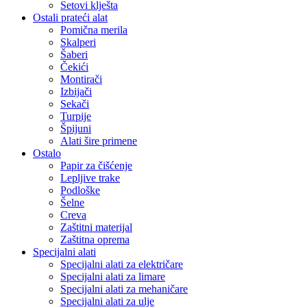
Setovi klješta
Ostali prateći alat
Pomična merila
Skalperi
Šaberi
Čekići
Montirači
Izbijači
Sekači
Turpije
Špijuni
Alati šire primene
Ostalo
Papir za čišćenje
Lepljive trake
Podloške
Šelne
Creva
Zaštitni materijal
Zaštitna oprema
Specijalni alati
Specijalni alati za električare
Specijalni alati za limare
Specijalni alati za mehaničare
Specijalni alati za ulje