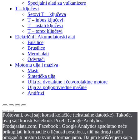
Specijalni alati za vulkanizere
T – ključevi
Setovi T – ključeva
T – inbus ključevi
T – ostali ključevi
T – torex ključevi
Električni i Akumulatorski alat
Bušilice
Brusilice
Merni alati
Odvrtači
Motorna ulja i maziva
Masti
Sintetička ulja
Ulja za dvotaktne i četvorotaktne motore
Ulja za poljoprivredne mašine
Antifrizi
Poštovani, ovaj sajt koristi kolačiće (tekstualne datoteke). Takođe,
ovaj sajt koristi Facebook Pixel i Google Analytics.
Prodajaalata.com, Facebook i Google Analytics apsolutno neće
prikupljati informacije o ličnosti posetioca, niti na drugi način
omogućiti pristup takvim informacijama. Daljim korišćenjem sajta