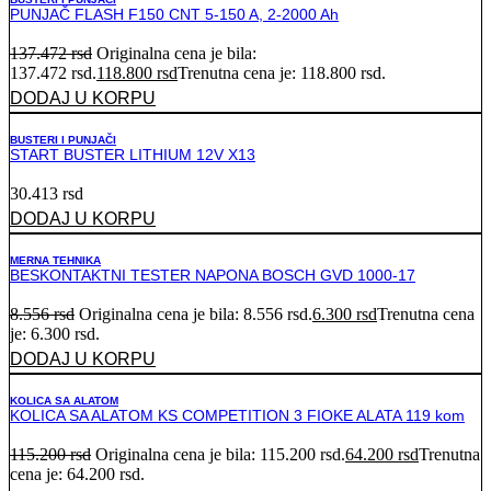
PUNJAČ FLASH F150 CNT 5-150 A, 2-2000 Ah
137.472
rsd
Originalna cena je bila:
137.472 rsd.
118.800
rsd
Trenutna cena je: 118.800 rsd.
DODAJ U KORPU
BUSTERI I PUNJAČI
START BUSTER LITHIUM 12V X13
30.413
rsd
DODAJ U KORPU
MERNA TEHNIKA
BESKONTAKTNI TESTER NAPONA BOSCH GVD 1000-17
8.556
rsd
Originalna cena je bila: 8.556 rsd.
6.300
rsd
Trenutna cena
je: 6.300 rsd.
DODAJ U KORPU
KOLICA SA ALATOM
KOLICA SA ALATOM KS COMPETITION 3 FIOKE ALATA 119 kom
115.200
rsd
Originalna cena je bila: 115.200 rsd.
64.200
rsd
Trenutna
cena je: 64.200 rsd.