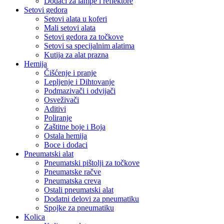
Dodaci za lampe i reflektore
Setovi gedora
Setovi alata u koferi
Mali setovi alata
Setovi gedora za točkove
Setovi sa specijalnim alatima
Kutija za alat prazna
Hemija
Čišćenje i pranje
Lepljenje i Dihtovanje
Podmazivači i odvijači
Osveživači
Aditivi
Poliranje
Zaštitne boje i Boja
Ostala hemija
Boce i dodaci
Pneumatski alat
Pneumatski pištolji za točkove
Pneumatske račve
Pneumatska creva
Ostali pneumatski alat
Dodatni delovi za pneumatiku
Spojke za pneumatiku
Kolica