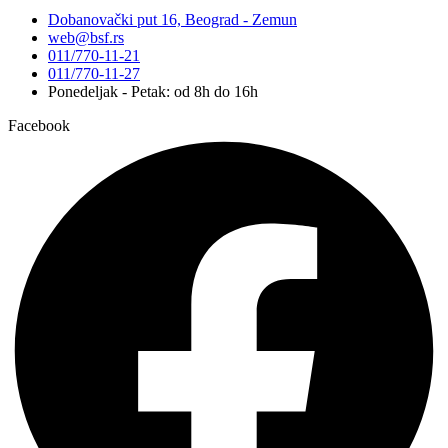
Dobanovački put 16, Beograd - Zemun
web@bsf.rs
011/770-11-21
011/770-11-27
Ponedeljak - Petak: od 8h do 16h
Facebook