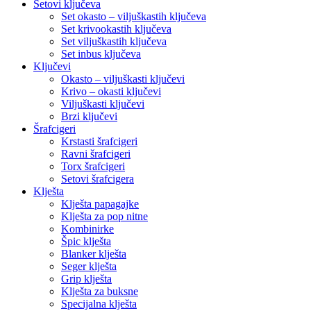
Setovi ključeva
Set okasto – viljuškastih ključeva
Set krivookastih ključeva
Set viljuškastih ključeva
Set inbus ključeva
Ključevi
Okasto – viljuškasti ključevi
Krivo – okasti ključevi
Viljuškasti ključevi
Brzi ključevi
Šrafcigeri
Krstasti šrafcigeri
Ravni šrafcigeri
Torx šrafcigeri
Setovi šrafcigera
Klješta
Klješta papagajke
Klješta za pop nitne
Kombinirke
Špic klješta
Blanker klješta
Seger klješta
Grip klješta
Klješta za buksne
Specijalna klješta