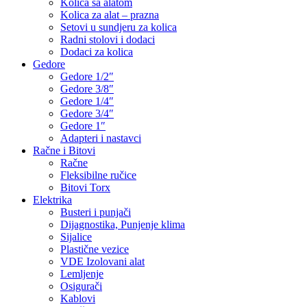
Kolica sa alatom
Kolica za alat – prazna
Setovi u sundjeru za kolica
Radni stolovi i dodaci
Dodaci za kolica
Gedore
Gedore 1/2″
Gedore 3/8″
Gedore 1/4″
Gedore 3/4″
Gedore 1″
Adapteri i nastavci
Račne i Bitovi
Račne
Fleksibilne ručice
Bitovi Torx
Elektrika
Busteri i punjači
Dijagnostika, Punjenje klima
Sijalice
Plastične vezice
VDE Izolovani alat
Lemljenje
Osigurači
Kablovi