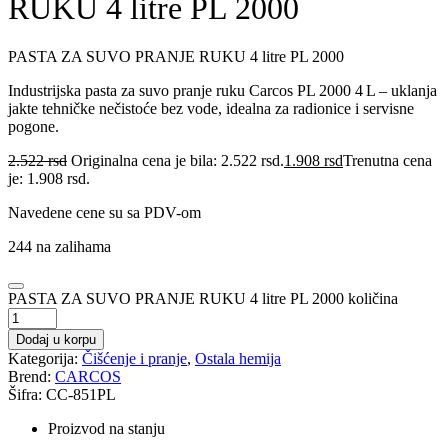
RUKU 4 litre PL 2000
PASTA ZA SUVO PRANJE RUKU 4 litre PL 2000
Industrijska pasta za suvo pranje ruku Carcos PL 2000 4 L – uklanja
jakte tehničke nečistoće bez vode, idealna za radionice i servisne
pogone.
2.522
rsd
Originalna cena je bila: 2.522 rsd.
1.908
rsd
Trenutna cena
je: 1.908 rsd.
Navedene cene su sa PDV-om
244 na zalihama
PASTA ZA SUVO PRANJE RUKU 4 litre PL 2000 količina
Dodaj u korpu
Kategorija:
Čišćenje i pranje
,
Ostala hemija
Brend:
CARCOS
Šifra: CC-851PL
Proizvod na stanju