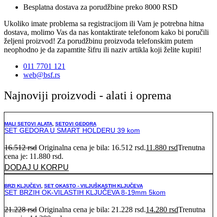
Besplatna dostava za porudžbine preko 8000 RSD
Ukoliko imate problema sa registracijom ili Vam je potrebna hitna
dostava, molimo Vas da nas kontaktirate telefonom kako bi poručili
željeni proizvod! Za porudžbinu proizvoda telefonskim putem
neophodno je da zapamtite šifru ili naziv artikla koji želite kupiti!
011 7701 121
web@bsf.rs
Najnoviji proizvodi - alati i oprema
MALI SETOVI ALATA
,
SETOVI GEDORA
SET GEDORA U SMART HOLDERU 39 kom
16.512
rsd
Originalna cena je bila: 16.512 rsd.
11.880
rsd
Trenutna
cena je: 11.880 rsd.
DODAJ U KORPU
BRZI KLJUČEVI
,
SET OKASTO - VILJUŠKASTIH KLJUČEVA
SET BRZIH OK-VILASTIH KLJUČEVA 8-19mm 5kom
21.228
rsd
Originalna cena je bila: 21.228 rsd.
14.280
rsd
Trenutna