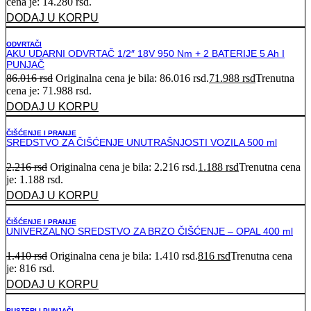
cena je: 14.280 rsd.
DODAJ U KORPU
ODVRTAČI
AKU UDARNI ODVRTAČ 1/2″ 18V 950 Nm + 2 BATERIJE 5 Ah I
PUNJAČ
86.016
rsd
Originalna cena je bila: 86.016 rsd.
71.988
rsd
Trenutna
cena je: 71.988 rsd.
DODAJ U KORPU
ČIŠĆENJE I PRANJE
SREDSTVO ZA ČIŠĆENJE UNUTRAŠNJOSTI VOZILA 500 ml
2.216
rsd
Originalna cena je bila: 2.216 rsd.
1.188
rsd
Trenutna cena
je: 1.188 rsd.
DODAJ U KORPU
ČIŠĆENJE I PRANJE
UNIVERZALNO SREDSTVO ZA BRZO ČIŠĆENJE – OPAL 400 ml
1.410
rsd
Originalna cena je bila: 1.410 rsd.
816
rsd
Trenutna cena
je: 816 rsd.
DODAJ U KORPU
BUSTERI I PUNJAČI