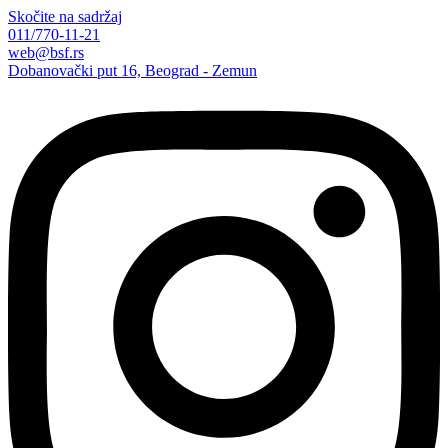
Skočite na sadržaj
011/770-11-21
web@bsf.rs
Dobanovački put 16, Beograd - Zemun