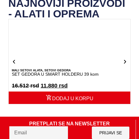
NAJNOVIJI PROIZVODI
- ALATI I OPREMA
MALI SETOVI ALATA
,
SETOVI GEDORA
BR
SET GEDORA U SMART HOLDERU 39 kom
SE
16.512
rsd
11.880
rsd
2
DODAJ U KORPU
PRETPLATI SE NA NEWSLETTER
PRIJAVI SE