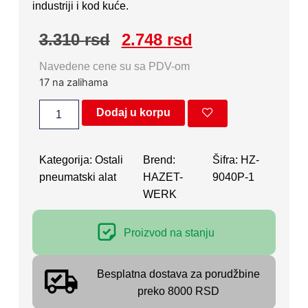
industriji i kod kuće.
3.310
rsd
2.748
rsd
Navedene cene su sa PDV-om
17 na zalihama
Dodaj u korpu
Kategorija:
Ostali
Brend:
Šifra: HZ-
pneumatski alat
HAZET-
9040P-1
WERK
Proizvod na stanju
Besplatna dostava za porudžbine
preko 8000 RSD