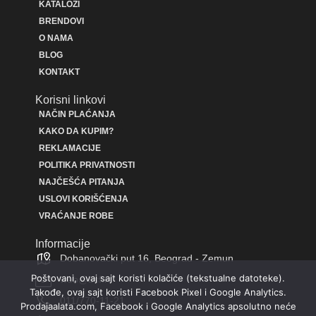
KATALOZI
BRENDOVI
O NAMA
BLOG
KONTAKT
Korisni linkovi
NAČIN PLAĆANJA
KAKO DA KUPIM?
REKLAMACIJE
POLITIKA PRIVATNOSTI
NAJČEŠĆA PITANJA
USLOVI KORIŠĆENJA
VRAĆANJE ROBE
Informacije
Dobanovački put 16, Beograd - Zemun
Poštovani, ovaj sajt koristi kolačiće (tekstualne datoteke).
web@bsf.rs
Takođe, ovaj sajt koristi Facebook Pixel i Google Analytics.
011/770-11-21
Prodajaalata.com, Facebook i Google Analytics apsolutno neće