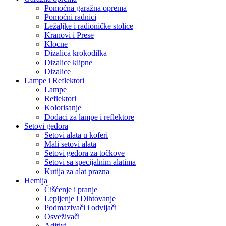
Pomoćna garažna oprema
Pomoćni radnici
Ležaljke i radioničke stolice
Kranovi i Prese
Klocne
Dizalica krokodilka
Dizalice klipne
Dizalice
Lampe i Reflektori
Lampe
Reflektori
Kolorisanje
Dodaci za lampe i reflektore
Setovi gedora
Setovi alata u koferi
Mali setovi alata
Setovi gedora za točkove
Setovi sa specijalnim alatima
Kutija za alat prazna
Hemija
Čišćenje i pranje
Lepljenje i Dihtovanje
Podmazivači i odvijači
Osveživači
Aditivi