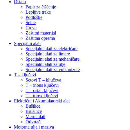
Ostalo
Papir za čišćenje
Lepljive trake
Podloške
Šelne
Creva
Zaštitni materijal
Zaštitna oprema
Specijalni alati
Specijalni alati za električare
Specijalni alati za limare
Specijalni alati za mehaničare
Specijalni alati za ulje
Specijalni alati za vulkanizere
T – ključevi
Setovi T – ključeva
T – inbus ključevi
T – ostali ključevi
T – torex ključevi
Električni i Akumulatorski alat
Bušilice
Brusilice
Merni alati
Odvrtači
Motorna ulja i maziva