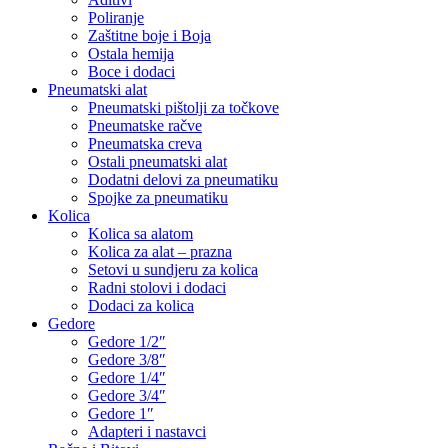
Poliranje
Zaštitne boje i Boja
Ostala hemija
Boce i dodaci
Pneumatski alat
Pneumatski pištolji za točkove
Pneumatske račve
Pneumatska creva
Ostali pneumatski alat
Dodatni delovi za pneumatiku
Spojke za pneumatiku
Kolica
Kolica sa alatom
Kolica za alat – prazna
Setovi u sundjeru za kolica
Radni stolovi i dodaci
Dodaci za kolica
Gedore
Gedore 1/2″
Gedore 3/8″
Gedore 1/4″
Gedore 3/4″
Gedore 1″
Adapteri i nastavci