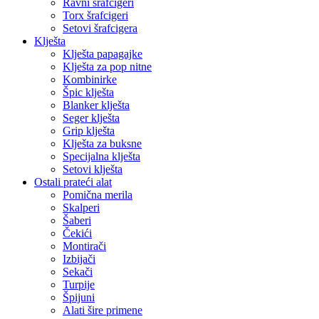
Ravni šrafcigeri
Torx šrafcigeri
Setovi šrafcigera
Klješta
Klješta papagajke
Klješta za pop nitne
Kombinirke
Špic klješta
Blanker klješta
Seger klješta
Grip klješta
Klješta za buksne
Specijalna klješta
Setovi klješta
Ostali prateći alat
Pomična merila
Skalperi
Šaberi
Čekići
Montirači
Izbijači
Sekači
Turpije
Špijuni
Alati šire primene