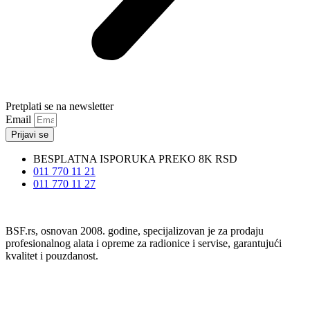
Pretplati se na newsletter
Email
Prijavi se
BESPLATNA ISPORUKA PREKO 8K RSD
011 770 11 21
011 770 11 27
BSF.rs, osnovan 2008. godine, specijalizovan je za prodaju
profesionalnog alata i opreme za radionice i servise, garantujući
kvalitet i pouzdanost.