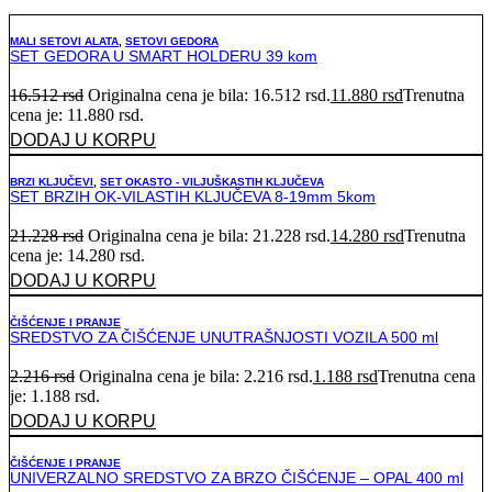
MALI SETOVI ALATA
,
SETOVI GEDORA
SET GEDORA U SMART HOLDERU 39 kom
16.512
rsd
Originalna cena je bila: 16.512 rsd.
11.880
rsd
Trenutna
cena je: 11.880 rsd.
DODAJ U KORPU
BRZI KLJUČEVI
,
SET OKASTO - VILJUŠKASTIH KLJUČEVA
SET BRZIH OK-VILASTIH KLJUČEVA 8-19mm 5kom
21.228
rsd
Originalna cena je bila: 21.228 rsd.
14.280
rsd
Trenutna
cena je: 14.280 rsd.
DODAJ U KORPU
ČIŠĆENJE I PRANJE
SREDSTVO ZA ČIŠĆENJE UNUTRAŠNJOSTI VOZILA 500 ml
2.216
rsd
Originalna cena je bila: 2.216 rsd.
1.188
rsd
Trenutna cena
je: 1.188 rsd.
DODAJ U KORPU
ČIŠĆENJE I PRANJE
UNIVERZALNO SREDSTVO ZA BRZO ČIŠĆENJE – OPAL 400 ml