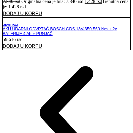
7.840
rsd
Originalna cena je bila: 7.840 rsd.
1.428
rsd
Trenutna cena
je: 1.428 rsd.
DODAJ U KORPU
ODVRTAČI
AKU UDARNI ODVRTAČ BOSCH GDS 18V-350 560 Nm + 2x
BATERIJE 4 Ah + PUNJAČ
59.616
rsd
DODAJ U KORPU