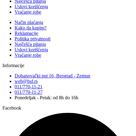
Najčešća pitanja
Uslovi korišćenja
Vraćanje robe
Način plaćanja
Kako da kupim?
Reklamacije
Politika privatnosti
Najčešća pitanja
Uslovi korišćenja
Vraćanje robe
Informacije
Dobanovački put 16, Beograd - Zemun
web@bsf.rs
011/770-11-21
011/770-11-27
Ponedeljak - Petak: od 8h do 16h
Facebook