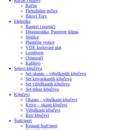
Račne i Bitovi
Račne
Fleksibilne ručice
Bitovi Torx
Elektrika
Busteri i punjači
Dijagnostika, Punjenje klima
Sijalice
Plastične vezice
VDE Izolovani alat
Lemljenje
Osigurači
Kablovi
Setovi ključeva
Set okasto – viljuškastih ključeva
Set krivookastih ključeva
Set viljuškastih ključeva
Set inbus ključeva
Ključevi
Okasto – viljuškasti ključevi
Krivo – okasti ključevi
Viljuškasti ključevi
Brzi ključevi
Šrafcigeri
Krstasti šrafcigeri