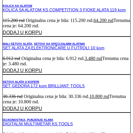
KOLICA SA ALATOM
KOLICA SA ALATOM KS COMPETITION 3 FIOKE ALATA 119 kom
115.200
rsd
Originalna cena je bila: 115.200 rsd.
64.200
rsd
Trenutna
cena je: 64.200 rsd.
DODAJ U KORPU
MALI SETOVI ALATA
,
SETOVI SA SPECIJALNIM ALATIMA
SET ALATA ZA ELEKTRONIČARE U FUTROLI 10 kom
6.912
rsd
Originalna cena je bila: 6.912 rsd.
3.480
rsd
Trenutna cena
je: 3.480 rsd.
DODAJ U KORPU
SETOVI ALATA U KOFERI
SET GEDORA 172 kom BRILLIANT TOOLS
30.336
rsd
Originalna cena je bila: 30.336 rsd.
10.800
rsd
Trenutna
cena je: 10.800 rsd.
DODAJ U KORPU
DIJAGNOSTIKA, PUNJENJE KLIMA
DIGITALNI MULTIMETAR KS TOOLS