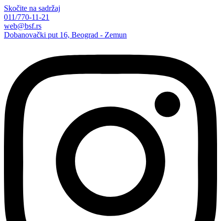
Skočite na sadržaj
011/770-11-21
web@bsf.rs
Dobanovački put 16, Beograd - Zemun