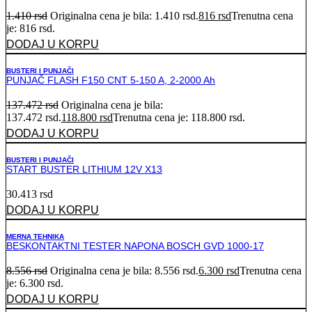
1.410
rsd
Originalna cena je bila: 1.410 rsd.
816
rsd
Trenutna cena
je: 816 rsd.
DODAJ U KORPU
BUSTERI I PUNJAČI
PUNJAČ FLASH F150 CNT 5-150 A, 2-2000 Ah
137.472
rsd
Originalna cena je bila:
137.472 rsd.
118.800
rsd
Trenutna cena je: 118.800 rsd.
DODAJ U KORPU
BUSTERI I PUNJAČI
START BUSTER LITHIUM 12V X13
30.413
rsd
DODAJ U KORPU
MERNA TEHNIKA
BESKONTAKTNI TESTER NAPONA BOSCH GVD 1000-17
8.556
rsd
Originalna cena je bila: 8.556 rsd.
6.300
rsd
Trenutna cena
je: 6.300 rsd.
DODAJ U KORPU