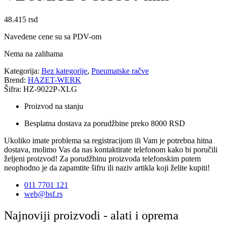
48.415
rsd
Navedene cene su sa PDV-om
Nema na zalihama
Kategorija:
Bez kategorije
,
Pneumatske račve
Brend:
HAZET-WERK
Šifra: HZ-9022P-XLG
Proizvod na stanju
Besplatna dostava za porudžbine preko 8000 RSD
Ukoliko imate problema sa registracijom ili Vam je potrebna hitna
dostava, molimo Vas da nas kontaktirate telefonom kako bi poručili
željeni proizvod! Za porudžbinu proizvoda telefonskim putem
neophodno je da zapamtite šifru ili naziv artikla koji želite kupiti!
011 7701 121
web@bsf.rs
Najnoviji proizvodi - alati i oprema