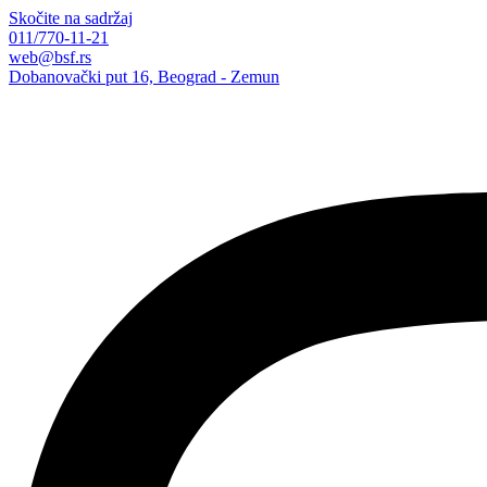
Skočite na sadržaj
011/770-11-21
web@bsf.rs
Dobanovački put 16, Beograd - Zemun