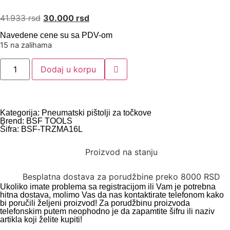
41.933
rsd
30.000
rsd
Navedene cene su sa PDV-om
15 na zalihama
Dodaj u korpu
Kategorija:
Pneumatski pištolji za točkove
Brend:
BSF TOOLS
Šifra: BSF-TRZMA16L
Proizvod na stanju
Besplatna dostava za porudžbine preko 8000 RSD
Ukoliko imate problema sa registracijom ili Vam je potrebna
hitna dostava, molimo Vas da nas kontaktirate telefonom kako
bi poručili željeni proizvod! Za porudžbinu proizvoda
telefonskim putem neophodno je da zapamtite šifru ili naziv
artikla koji želite kupiti!