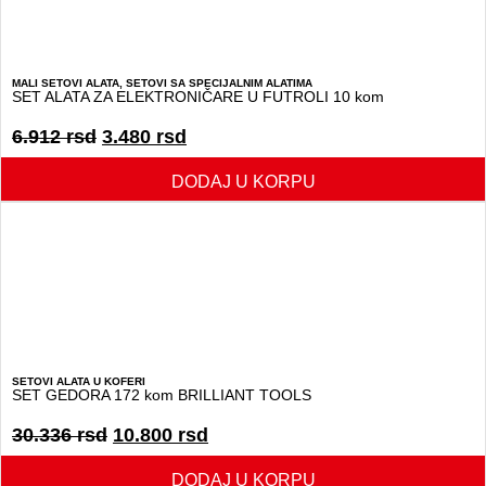
MALI SETOVI ALATA
,
SETOVI SA SPECIJALNIM ALATIMA
SET ALATA ZA ELEKTRONIČARE U FUTROLI 10 kom
6.912
rsd
3.480
rsd
DODAJ U KORPU
SETOVI ALATA U KOFERI
SET GEDORA 172 kom BRILLIANT TOOLS
30.336
rsd
10.800
rsd
DODAJ U KORPU