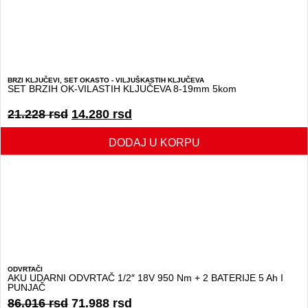
BRZI KLJUČEVI
,
SET OKASTO - VILJUŠKASTIH KLJUČEVA
SET BRZIH OK-VILASTIH KLJUČEVA 8-19mm 5kom
21.228
rsd
14.280
rsd
DODAJ U KORPU
ODVRTAČI
AKU UDARNI ODVRTAČ 1/2″ 18V 950 Nm + 2 BATERIJE 5 Ah I
PUNJAČ
86.016
rsd
71.988
rsd