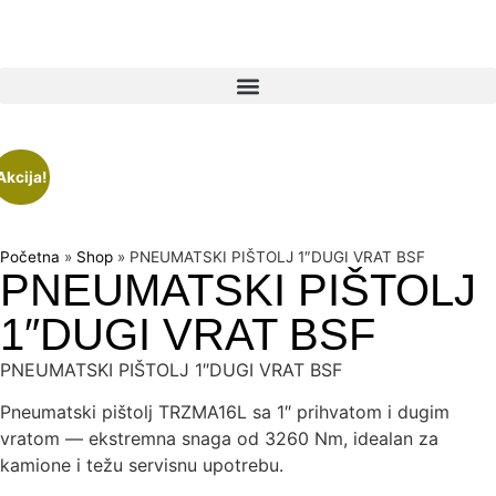
Akcija!
Početna
»
Shop
»
PNEUMATSKI PIŠTOLJ 1″DUGI VRAT BSF
PNEUMATSKI PIŠTOLJ
1″DUGI VRAT BSF
PNEUMATSKI PIŠTOLJ 1″DUGI VRAT BSF
Pneumatski pištolj TRZMA16L sa 1″ prihvatom i dugim
vratom — ekstremna snaga od 3260 Nm, idealan za
kamione i težu servisnu upotrebu.