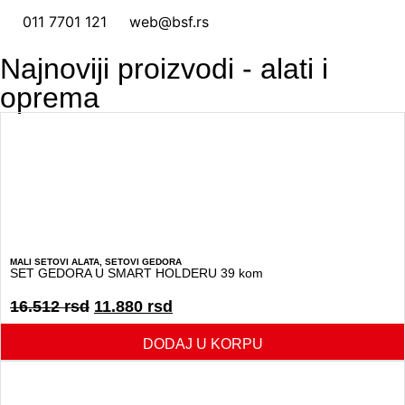
011 7701 121
web@bsf.rs
Najnoviji proizvodi - alati i
oprema
MALI SETOVI ALATA
,
SETOVI GEDORA
SET GEDORA U SMART HOLDERU 39 kom
16.512
rsd
11.880
rsd
DODAJ U KORPU