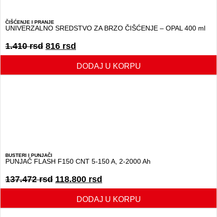
ČIŠĆENJE I PRANJE
UNIVERZALNO SREDSTVO ZA BRZO ČIŠĆENJE – OPAL 400 ml
1.410
rsd
816
rsd
DODAJ U KORPU
BUSTERI I PUNJAČI
PUNJAČ FLASH F150 CNT 5-150 A, 2-2000 Ah
137.472
rsd
118.800
rsd
DODAJ U KORPU