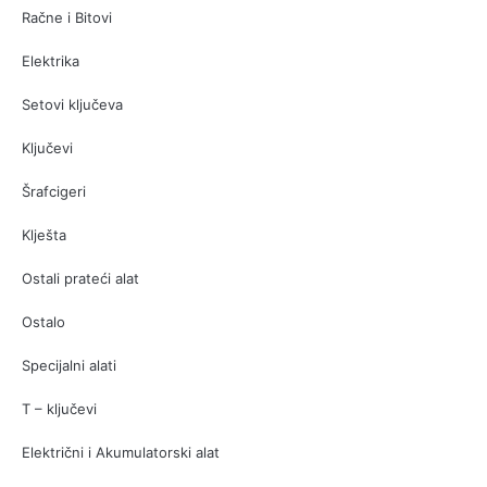
Račne i Bitovi
Elektrika
Setovi ključeva
Ključevi
Šrafcigeri
Klješta
Ostali prateći alat
Ostalo
Specijalni alati
T – ključevi
Električni i Akumulatorski alat