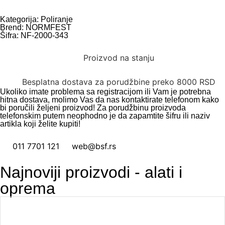
Kategorija:
Poliranje
Brend:
NORMFEST
Šifra: NF-2000-343
Proizvod na stanju
Besplatna dostava za porudžbine preko 8000 RSD
Ukoliko imate problema sa registracijom ili Vam je potrebna
hitna dostava, molimo Vas da nas kontaktirate telefonom kako
bi poručili željeni proizvod! Za porudžbinu proizvoda
telefonskim putem neophodno je da zapamtite šifru ili naziv
artikla koji želite kupiti!
011 7701 121
web@bsf.rs
Najnoviji proizvodi - alati i
oprema