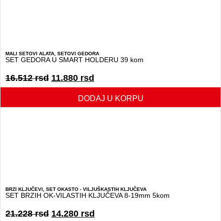
MALI SETOVI ALATA
,
SETOVI GEDORA
SET GEDORA U SMART HOLDERU 39 kom
16.512
rsd
11.880
rsd
DODAJ U KORPU
BRZI KLJUČEVI
,
SET OKASTO - VILJUŠKASTIH KLJUČEVA
SET BRZIH OK-VILASTIH KLJUČEVA 8-19mm 5kom
21.228
rsd
14.280
rsd