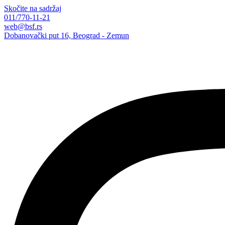
Skočite na sadržaj
011/770-11-21
web@bsf.rs
Dobanovački put 16, Beograd - Zemun