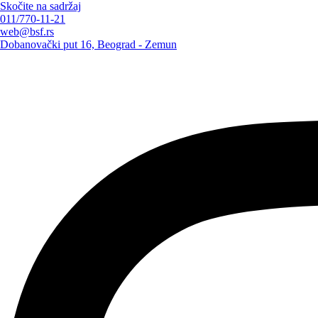
Skočite na sadržaj
011/770-11-21
web@bsf.rs
Dobanovački put 16, Beograd - Zemun