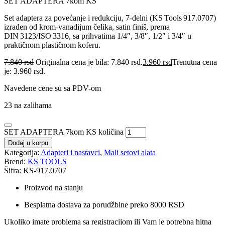
SET ADAPTERA 7kom KS
Set adaptera za povećanje i redukciju, 7‑delni (KS Tools 917.0707)
izrađen od krom‑vanadijum čelika, satin finiš, prema
DIN 3123/ISO 3316, sa prihvatima 1/4″, 3/8″, 1/2″ i 3/4″ u
praktičnom plastičnom koferu.
7.840
rsd
Originalna cena je bila: 7.840 rsd.
3.960
rsd
Trenutna cena
je: 3.960 rsd.
Navedene cene su sa PDV-om
23 na zalihama
SET ADAPTERA 7kom KS količina
Dodaj u korpu
Kategorija:
Adapteri i nastavci
,
Mali setovi alata
Brend:
KS TOOLS
Šifra: KS-917.0707
Proizvod na stanju
Besplatna dostava za porudžbine preko 8000 RSD
Ukoliko imate problema sa registracijom ili Vam je potrebna hitna