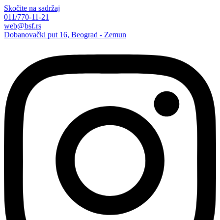
Skočite na sadržaj
011/770-11-21
web@bsf.rs
Dobanovački put 16, Beograd - Zemun