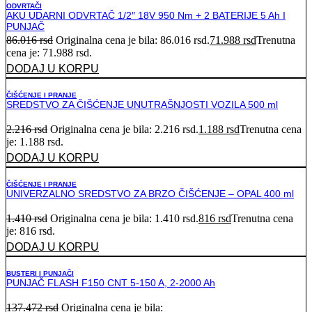
ODVRTAČI
AKU UDARNI ODVRTAČ 1/2″ 18V 950 Nm + 2 BATERIJE 5 Ah I
PUNJAČ
86.016
rsd
Originalna cena je bila: 86.016 rsd.
71.988
rsd
Trenutna
cena je: 71.988 rsd.
DODAJ U KORPU
ČIŠĆENJE I PRANJE
SREDSTVO ZA ČIŠĆENJE UNUTRAŠNJOSTI VOZILA 500 ml
2.216
rsd
Originalna cena je bila: 2.216 rsd.
1.188
rsd
Trenutna cena
je: 1.188 rsd.
DODAJ U KORPU
ČIŠĆENJE I PRANJE
UNIVERZALNO SREDSTVO ZA BRZO ČIŠĆENJE – OPAL 400 ml
1.410
rsd
Originalna cena je bila: 1.410 rsd.
816
rsd
Trenutna cena
je: 816 rsd.
DODAJ U KORPU
BUSTERI I PUNJAČI
PUNJAČ FLASH F150 CNT 5-150 A, 2-2000 Ah
137.472
rsd
Originalna cena je bila: