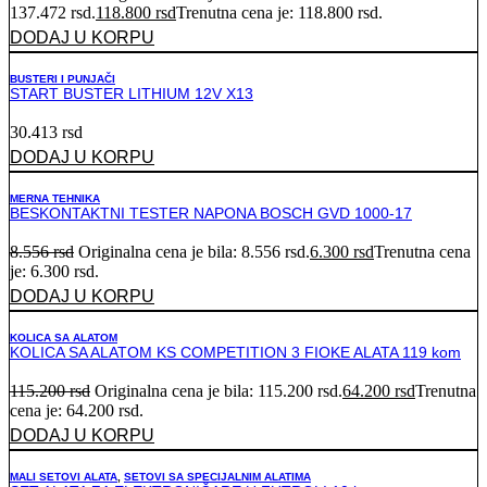
137.472 rsd.
118.800
rsd
Trenutna cena je: 118.800 rsd.
DODAJ U KORPU
BUSTERI I PUNJAČI
START BUSTER LITHIUM 12V X13
30.413
rsd
DODAJ U KORPU
MERNA TEHNIKA
BESKONTAKTNI TESTER NAPONA BOSCH GVD 1000-17
8.556
rsd
Originalna cena je bila: 8.556 rsd.
6.300
rsd
Trenutna cena
je: 6.300 rsd.
DODAJ U KORPU
KOLICA SA ALATOM
KOLICA SA ALATOM KS COMPETITION 3 FIOKE ALATA 119 kom
115.200
rsd
Originalna cena je bila: 115.200 rsd.
64.200
rsd
Trenutna
cena je: 64.200 rsd.
DODAJ U KORPU
MALI SETOVI ALATA
,
SETOVI SA SPECIJALNIM ALATIMA