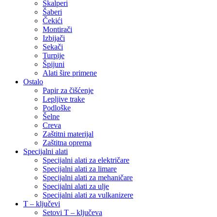
Skalperi
Šaberi
Čekići
Montirači
Izbijači
Sekači
Turpije
Špijuni
Alati šire primene
Ostalo
Papir za čišćenje
Lepljive trake
Podloške
Šelne
Creva
Zaštitni materijal
Zaštitna oprema
Specijalni alati
Specijalni alati za električare
Specijalni alati za limare
Specijalni alati za mehaničare
Specijalni alati za ulje
Specijalni alati za vulkanizere
T – ključevi
Setovi T – ključeva