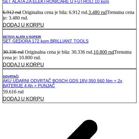
SET ALATA ZA ELEKTRONIČARE U FUTROLI 10 kom
6.912
rsd
Originalna cena je bila: 6.912 rsd.
3.480
rsd
Trenutna cena
je: 3.480 rsd.
DODAJ U KORPU
SETOVI ALATA U KOFERI
SET GEDORA 172 kom BRILLIANT TOOLS
30.336
rsd
Originalna cena je bila: 30.336 rsd.
10.800
rsd
Trenutna
cena je: 10.800 rsd.
DODAJ U KORPU
ODVRTAČI
AKU UDARNI ODVRTAČ BOSCH GDS 18V-350 560 Nm + 2x
BATERIJE 4 Ah + PUNJAČ
59.616
rsd
DODAJ U KORPU