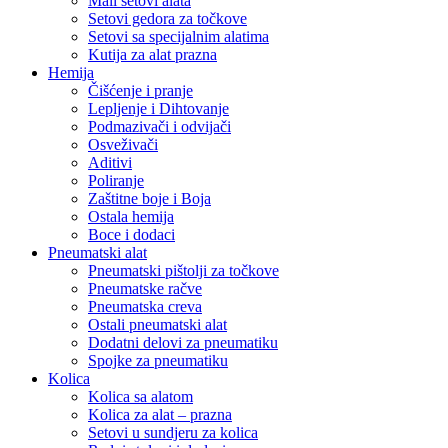
Mali setovi alata
Setovi gedora za točkove
Setovi sa specijalnim alatima
Kutija za alat prazna
Hemija
Čišćenje i pranje
Lepljenje i Dihtovanje
Podmazivači i odvijači
Osveživači
Aditivi
Poliranje
Zaštitne boje i Boja
Ostala hemija
Boce i dodaci
Pneumatski alat
Pneumatski pištolji za točkove
Pneumatske račve
Pneumatska creva
Ostali pneumatski alat
Dodatni delovi za pneumatiku
Spojke za pneumatiku
Kolica
Kolica sa alatom
Kolica za alat – prazna
Setovi u sundjeru za kolica