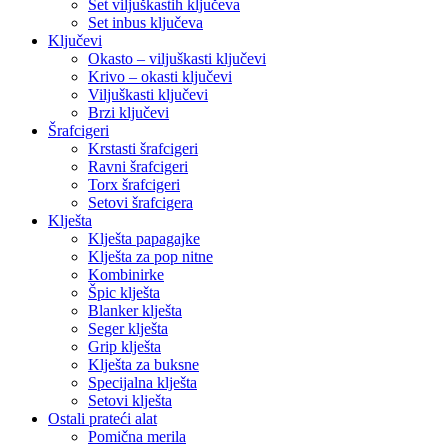
Set viljuškastih ključeva
Set inbus ključeva
Ključevi
Okasto – viljuškasti ključevi
Krivo – okasti ključevi
Viljuškasti ključevi
Brzi ključevi
Šrafcigeri
Krstasti šrafcigeri
Ravni šrafcigeri
Torx šrafcigeri
Setovi šrafcigera
Klješta
Klješta papagajke
Klješta za pop nitne
Kombinirke
Špic klješta
Blanker klješta
Seger klješta
Grip klješta
Klješta za buksne
Specijalna klješta
Setovi klješta
Ostali prateći alat
Pomična merila