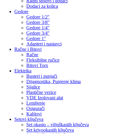
Radni stolovi i dodaci
Dodaci za kolica
Gedore
Gedore 1/2″
Gedore 3/8″
Gedore 1/4″
Gedore 3/4″
Gedore 1″
Adapteri i nastavci
Račne i Bitovi
Račne
Fleksibilne ručice
Bitovi Torx
Elektrika
Busteri i punjači
Dijagnostika, Punjenje klima
Sijalice
Plastične vezice
VDE Izolovani alat
Lemljenje
Osigurači
Kablovi
Setovi ključeva
Set okasto – viljuškastih ključeva
Set krivookastih ključeva