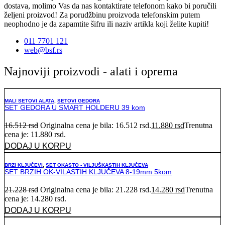
dostava, molimo Vas da nas kontaktirate telefonom kako bi poručili
željeni proizvod! Za porudžbinu proizvoda telefonskim putem
neophodno je da zapamtite šifru ili naziv artikla koji želite kupiti!
011 7701 121
web@bsf.rs
Najnoviji proizvodi - alati i oprema
MALI SETOVI ALATA
,
SETOVI GEDORA
SET GEDORA U SMART HOLDERU 39 kom
16.512
rsd
Originalna cena je bila: 16.512 rsd.
11.880
rsd
Trenutna
cena je: 11.880 rsd.
DODAJ U KORPU
BRZI KLJUČEVI
,
SET OKASTO - VILJUŠKASTIH KLJUČEVA
SET BRZIH OK-VILASTIH KLJUČEVA 8-19mm 5kom
21.228
rsd
Originalna cena je bila: 21.228 rsd.
14.280
rsd
Trenutna
cena je: 14.280 rsd.
DODAJ U KORPU