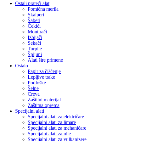
Ostali prateći alat
Pomična merila
Skalperi
Šaberi
Čekići
Montirači
Izbijači
Sekači
Turpije
Špijuni
Alati šire primene
Ostalo
Papir za čišćenje
Lepljive trake
Podloške
Šelne
Creva
Zaštitni materijal
Zaštitna oprema
Specijalni alati
Specijalni alati za električare
Specijalni alati za limare
Specijalni alati za mehaničare
Specijalni alati za ulje
Specijalni alati za vulkanizere