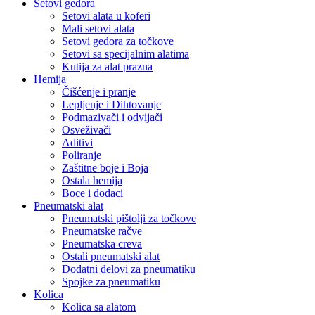
Setovi gedora
Setovi alata u koferi
Mali setovi alata
Setovi gedora za točkove
Setovi sa specijalnim alatima
Kutija za alat prazna
Hemija
Čišćenje i pranje
Lepljenje i Dihtovanje
Podmazivači i odvijači
Osveživači
Aditivi
Poliranje
Zaštitne boje i Boja
Ostala hemija
Boce i dodaci
Pneumatski alat
Pneumatski pištolji za točkove
Pneumatske račve
Pneumatska creva
Ostali pneumatski alat
Dodatni delovi za pneumatiku
Spojke za pneumatiku
Kolica
Kolica sa alatom