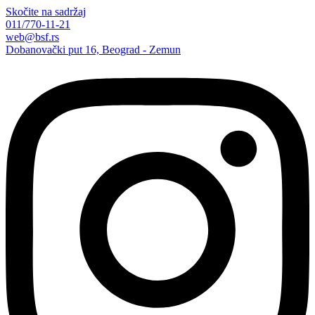
Skočite na sadržaj
011/770-11-21
web@bsf.rs
Dobanovački put 16, Beograd - Zemun