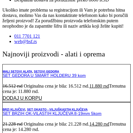
Ukoliko imate problema sa registracijom ili Vam je potrebna hitna
dostava, molimo Vas da nas kontaktirate telefonom kako bi poručili
željeni proizvod! Za porudžbinu proizvoda telefonskim putem
neophodno je da zapamtite šifru ili naziv artikla koji želite kupiti!
011 7701 121
web@bsf.rs
Najnoviji proizvodi - alati i oprema
MALI SETOVI ALATA
,
SETOVI GEDORA
SET GEDORA U SMART HOLDERU 39 kom
16.512
rsd
Originalna cena je bila: 16.512 rsd.
11.880
rsd
Trenutna
cena je: 11.880 rsd.
DODAJ U KORPU
BRZI KLJUČEVI
,
SET OKASTO - VILJUŠKASTIH KLJUČEVA
SET BRZIH OK-VILASTIH KLJUČEVA 8-19mm 5kom
21.228
rsd
Originalna cena je bila: 21.228 rsd.
14.280
rsd
Trenutna
cena je: 14.280 rsd.