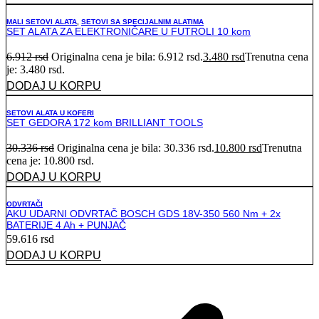
MALI SETOVI ALATA
,
SETOVI SA SPECIJALNIM ALATIMA
SET ALATA ZA ELEKTRONIČARE U FUTROLI 10 kom
6.912
rsd
Originalna cena je bila: 6.912 rsd.
3.480
rsd
Trenutna cena
je: 3.480 rsd.
DODAJ U KORPU
SETOVI ALATA U KOFERI
SET GEDORA 172 kom BRILLIANT TOOLS
30.336
rsd
Originalna cena je bila: 30.336 rsd.
10.800
rsd
Trenutna
cena je: 10.800 rsd.
DODAJ U KORPU
ODVRTAČI
AKU UDARNI ODVRTAČ BOSCH GDS 18V-350 560 Nm + 2x
BATERIJE 4 Ah + PUNJAČ
59.616
rsd
DODAJ U KORPU