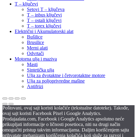
T – ključevi
Setovi T – ključeva
T – inbus ključevi
T – ostali ključevi
T – torex ključevi
Električni i Akumulatorski alat
Bušilice
Brusilice
Merni alati
Odvrtači
Motorna ulja i maziva
Masti
Sintetička ulja
Ulja za dvotaktne i četvorotaktne motore
Ulja za poljoprivredne mašine
Antifrizi
Poštovani, ovaj sajt koristi kolačiće (tekstualne datoteke). Takođe,
ovaj sajt koristi Facebook Pixel i Google Analytics.
Prodajaalata.com, Facebook i Google Analytics apsolutno neće
prikupljati informacije o ličnosti posetioca, niti na drugi način
omogućiti pristup takvim informacijama. Daljim korišćenjem sajta
prihvatate mehanizam korišćenja kolačića koji služe za razvoj i