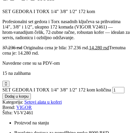
SET GEDORA I TORX 1/4″ 3/8″ 1/2″ 172 kom
Profesionalni set gedora i Torx nasadnih ključeva sa prihvatima
1/4″, 3/8″ i 1/2″, ukupno 172 komada (VIGOR V2461) —
hrom‑vanadijum čelik, 72‑zubne račne, robustan kofer — idealan za
servis, radionicu i ozbiljno održavanje.
37.236
rsd
Originalna cena je bila: 37.236 rsd.
14.280
rsd
Trenutna
cena je: 14.280 rsd.
Navedene cene su sa PDV-om
15 na zalihama
SET GEDORA I TORX 1/4" 3/8" 1/2" 172 kom količina
Dodaj u korpu
Kategorija:
Setovi alata u koferi
Brend:
VIGOR
Šifra: VI-V2461
Proizvod na stanju
Besplatna dostava za porudžbine preko 8000 RSD