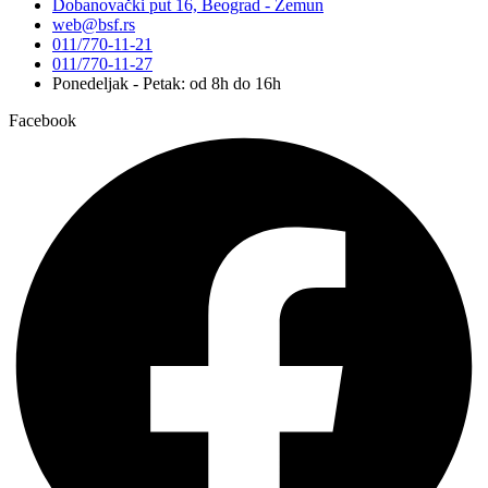
Dobanovački put 16, Beograd - Zemun
web@bsf.rs
011/770-11-21
011/770-11-27
Ponedeljak - Petak: od 8h do 16h
Facebook