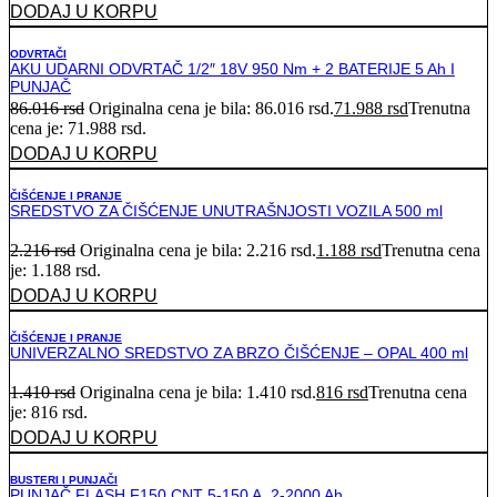
DODAJ U KORPU
ODVRTAČI
AKU UDARNI ODVRTAČ 1/2″ 18V 950 Nm + 2 BATERIJE 5 Ah I
PUNJAČ
86.016
rsd
Originalna cena je bila: 86.016 rsd.
71.988
rsd
Trenutna
cena je: 71.988 rsd.
DODAJ U KORPU
ČIŠĆENJE I PRANJE
SREDSTVO ZA ČIŠĆENJE UNUTRAŠNJOSTI VOZILA 500 ml
2.216
rsd
Originalna cena je bila: 2.216 rsd.
1.188
rsd
Trenutna cena
je: 1.188 rsd.
DODAJ U KORPU
ČIŠĆENJE I PRANJE
UNIVERZALNO SREDSTVO ZA BRZO ČIŠĆENJE – OPAL 400 ml
1.410
rsd
Originalna cena je bila: 1.410 rsd.
816
rsd
Trenutna cena
je: 816 rsd.
DODAJ U KORPU
BUSTERI I PUNJAČI
PUNJAČ FLASH F150 CNT 5-150 A, 2-2000 Ah