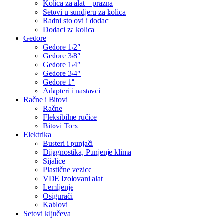
Kolica za alat – prazna
Setovi u sundjeru za kolica
Radni stolovi i dodaci
Dodaci za kolica
Gedore
Gedore 1/2″
Gedore 3/8″
Gedore 1/4″
Gedore 3/4″
Gedore 1″
Adapteri i nastavci
Račne i Bitovi
Račne
Fleksibilne ručice
Bitovi Torx
Elektrika
Busteri i punjači
Dijagnostika, Punjenje klima
Sijalice
Plastične vezice
VDE Izolovani alat
Lemljenje
Osigurači
Kablovi
Setovi ključeva