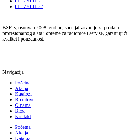
011 770 11 21
011 770 11 27
BSF.rs, osnovan 2008. godine, specijalizovan je za prodaju
profesionalnog alata i opreme za radionice i servise, garantujući
kvalitet i pouzdanost.
Navigacija
Početna
Akcija
Katalozi
Brendovi
O nama
Blog
Kontakt
Početna
Akcija
Katalozi