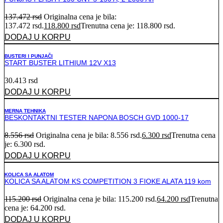
137.472
rsd
Originalna cena je bila:
137.472 rsd.
118.800
rsd
Trenutna cena je: 118.800 rsd.
DODAJ U KORPU
BUSTERI I PUNJAČI
START BUSTER LITHIUM 12V X13
30.413
rsd
DODAJ U KORPU
MERNA TEHNIKA
BESKONTAKTNI TESTER NAPONA BOSCH GVD 1000-17
8.556
rsd
Originalna cena je bila: 8.556 rsd.
6.300
rsd
Trenutna cena
je: 6.300 rsd.
DODAJ U KORPU
KOLICA SA ALATOM
KOLICA SA ALATOM KS COMPETITION 3 FIOKE ALATA 119 kom
115.200
rsd
Originalna cena je bila: 115.200 rsd.
64.200
rsd
Trenutna
cena je: 64.200 rsd.
DODAJ U KORPU