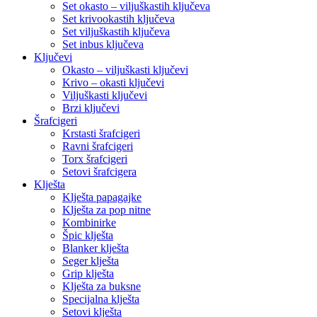
Set okasto – viljuškastih ključeva
Set krivookastih ključeva
Set viljuškastih ključeva
Set inbus ključeva
Ključevi
Okasto – viljuškasti ključevi
Krivo – okasti ključevi
Viljuškasti ključevi
Brzi ključevi
Šrafcigeri
Krstasti šrafcigeri
Ravni šrafcigeri
Torx šrafcigeri
Setovi šrafcigera
Klješta
Klješta papagajke
Klješta za pop nitne
Kombinirke
Špic klješta
Blanker klješta
Seger klješta
Grip klješta
Klješta za buksne
Specijalna klješta
Setovi klješta