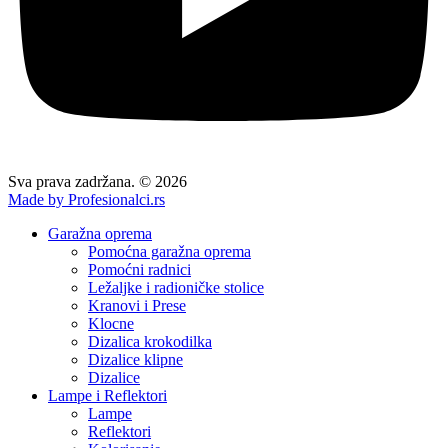
Sva prava zadržana. © 2026
Made by Profesionalci.rs
Garažna oprema
Pomoćna garažna oprema
Pomoćni radnici
Ležaljke i radioničke stolice
Kranovi i Prese
Klocne
Dizalica krokodilka
Dizalice klipne
Dizalice
Lampe i Reflektori
Lampe
Reflektori