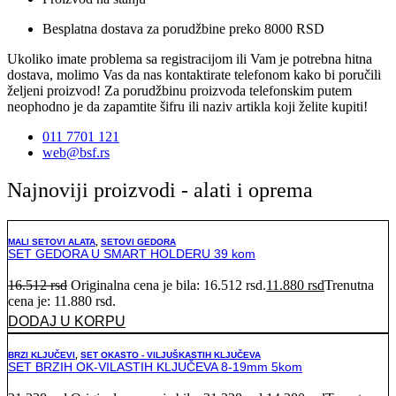
Besplatna dostava za porudžbine preko 8000 RSD
Ukoliko imate problema sa registracijom ili Vam je potrebna hitna
dostava, molimo Vas da nas kontaktirate telefonom kako bi poručili
željeni proizvod! Za porudžbinu proizvoda telefonskim putem
neophodno je da zapamtite šifru ili naziv artikla koji želite kupiti!
011 7701 121
web@bsf.rs
Najnoviji proizvodi - alati i oprema
MALI SETOVI ALATA
,
SETOVI GEDORA
SET GEDORA U SMART HOLDERU 39 kom
16.512
rsd
Originalna cena je bila: 16.512 rsd.
11.880
rsd
Trenutna
cena je: 11.880 rsd.
DODAJ U KORPU
BRZI KLJUČEVI
,
SET OKASTO - VILJUŠKASTIH KLJUČEVA
SET BRZIH OK-VILASTIH KLJUČEVA 8-19mm 5kom