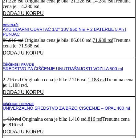
21.228
rsd
Originalna cena je bila: 21.228 rsd.
14.280
rsd
Trenutna
cena je: 14.280 rsd.
DODAJ U KORPU
ODVRTAČI
AKU UDARNI ODVRTAČ 1/2″ 18V 950 Nm + 2 BATERIJE 5 Ah I
PUNJAČ
86.016
rsd
Originalna cena je bila: 86.016 rsd.
71.988
rsd
Trenutna
cena je: 71.988 rsd.
DODAJ U KORPU
ČIŠĆENJE I PRANJE
SREDSTVO ZA ČIŠĆENJE UNUTRAŠNJOSTI VOZILA 500 ml
2.216
rsd
Originalna cena je bila: 2.216 rsd.
1.188
rsd
Trenutna cena
je: 1.188 rsd.
DODAJ U KORPU
ČIŠĆENJE I PRANJE
UNIVERZALNO SREDSTVO ZA BRZO ČIŠĆENJE – OPAL 400 ml
1.410
rsd
Originalna cena je bila: 1.410 rsd.
816
rsd
Trenutna cena
je: 816 rsd.
DODAJ U KORPU