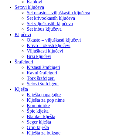
Kablovi
Setovi ključeva
Set okasto – viljuškastih ključeva
Set krivookastih ključeva
Set viljuškastih ključeva
Set inbus ključeva
Ključevi
Okasto – viljuškasti ključevi
Krivo – okasti ključevi
Viljuškasti ključevi
Brzi ključevi
Šrafcigeri
Krstasti šrafcigeri
Ravni šrafcigeri
Torx šrafcigeri
Setovi šrafcigera
Klješta
Klješta papagajke
Klješta za pop nitne
Kombinirke
Špic klješta
Blanker klješta
Seger klješta
Grip klješta
Klješta za buksne