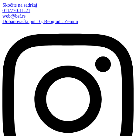
Skočite na sadržaj
011/770-11-21
web@bsf.rs
Dobanovački put 16, Beograd - Zemun