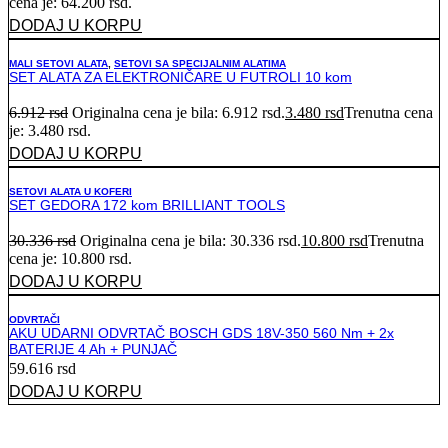
cena je: 64.200 rsd.
DODAJ U KORPU
MALI SETOVI ALATA
,
SETOVI SA SPECIJALNIM ALATIMA
SET ALATA ZA ELEKTRONIČARE U FUTROLI 10 kom
6.912
rsd
Originalna cena je bila: 6.912 rsd.
3.480
rsd
Trenutna cena
je: 3.480 rsd.
DODAJ U KORPU
SETOVI ALATA U KOFERI
SET GEDORA 172 kom BRILLIANT TOOLS
30.336
rsd
Originalna cena je bila: 30.336 rsd.
10.800
rsd
Trenutna
cena je: 10.800 rsd.
DODAJ U KORPU
ODVRTAČI
AKU UDARNI ODVRTAČ BOSCH GDS 18V-350 560 Nm + 2x
BATERIJE 4 Ah + PUNJAČ
59.616
rsd
DODAJ U KORPU