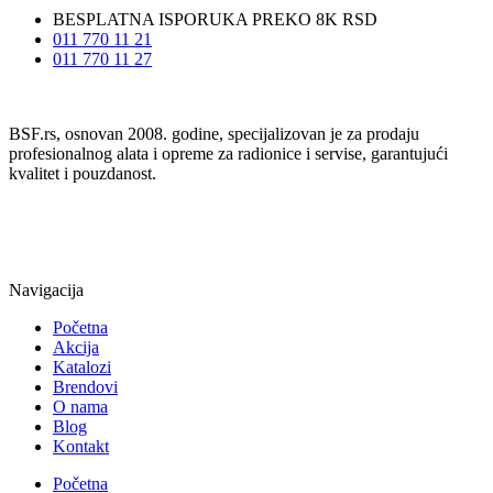
BESPLATNA ISPORUKA PREKO 8K RSD
011 770 11 21
011 770 11 27
BSF.rs, osnovan 2008. godine, specijalizovan je za prodaju
profesionalnog alata i opreme za radionice i servise, garantujući
kvalitet i pouzdanost.
Navigacija
Početna
Akcija
Katalozi
Brendovi
O nama
Blog
Kontakt
Početna