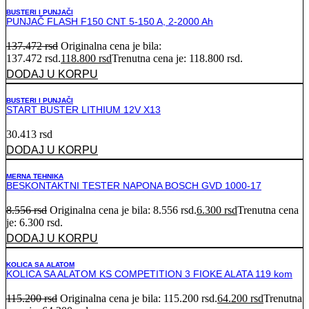
BUSTERI I PUNJAČI
PUNJAČ FLASH F150 CNT 5-150 A, 2-2000 Ah
137.472
rsd
Originalna cena je bila:
137.472 rsd.
118.800
rsd
Trenutna cena je: 118.800 rsd.
DODAJ U KORPU
BUSTERI I PUNJAČI
START BUSTER LITHIUM 12V X13
30.413
rsd
DODAJ U KORPU
MERNA TEHNIKA
BESKONTAKTNI TESTER NAPONA BOSCH GVD 1000-17
8.556
rsd
Originalna cena je bila: 8.556 rsd.
6.300
rsd
Trenutna cena
je: 6.300 rsd.
DODAJ U KORPU
KOLICA SA ALATOM
KOLICA SA ALATOM KS COMPETITION 3 FIOKE ALATA 119 kom
115.200
rsd
Originalna cena je bila: 115.200 rsd.
64.200
rsd
Trenutna