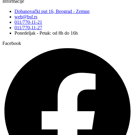
Informacije
Dobanovački put 16, Beograd - Zemun
web@bsf.rs
011/770-11-21
011/770-11-27
Ponedeljak - Petak: od 8h do 16h
Facebook