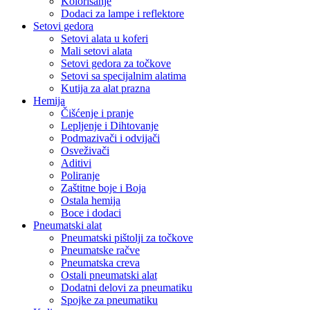
Kolorisanje
Dodaci za lampe i reflektore
Setovi gedora
Setovi alata u koferi
Mali setovi alata
Setovi gedora za točkove
Setovi sa specijalnim alatima
Kutija za alat prazna
Hemija
Čišćenje i pranje
Lepljenje i Dihtovanje
Podmazivači i odvijači
Osveživači
Aditivi
Poliranje
Zaštitne boje i Boja
Ostala hemija
Boce i dodaci
Pneumatski alat
Pneumatski pištolji za točkove
Pneumatske račve
Pneumatska creva
Ostali pneumatski alat
Dodatni delovi za pneumatiku
Spojke za pneumatiku