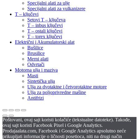
Specijalni alati za ulje
Specijalni alati za vulkanizere
T – ključevi
Setovi T – ključeva
T – inbus ključevi
T – ostali ključevi
T – torex ključevi
Električni i Akumulatorski alat
Bušilice
Brusilice
Merni alati
Odvrtači
Motorna ulja i maziva
Masti
Sintetička ulja
Ulja za dvotaktne i četvorotaktne motore
Ulja za poljoprivredne mašine
Antifrizi
Poštovani, ovaj sajt koristi kolačiće (tekstualne datoteke). Takođe,
ovaj sajt koristi Facebook Pixel i Google Analytics.
Prodajaalata.com, Facebook i Google Analytics apsolutno neće
prikupljati informacije o ličnosti posetioca, niti na drugi način