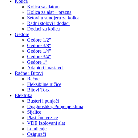
Kolica
Kolica sa alatom
Kolica za alat – prazna
Setovi u sundjeru za kolica
Radni stolovi i dodaci
Dodaci za kolica
Gedore
Gedore 1/2″
Gedore 3/8″
Gedore 1/4″
Gedore 3/4″
Gedore 1″
Adapteri i nastavci
Račne i Bitovi
Račne
Fleksibilne ručice
Bitovi Torx
Elektrika
Busteri i punjači
Dijagnostika, Punjenje klima
Sijalice
Plastične vezice
VDE Izolovani alat
Lemljenje
Osigurači