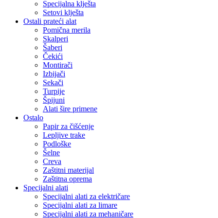
Specijalna klješta
Setovi klješta
Ostali prateći alat
Pomična merila
Skalperi
Šaberi
Čekići
Montirači
Izbijači
Sekači
Turpije
Špijuni
Alati šire primene
Ostalo
Papir za čišćenje
Lepljive trake
Podloške
Šelne
Creva
Zaštitni materijal
Zaštitna oprema
Specijalni alati
Specijalni alati za električare
Specijalni alati za limare
Specijalni alati za mehaničare