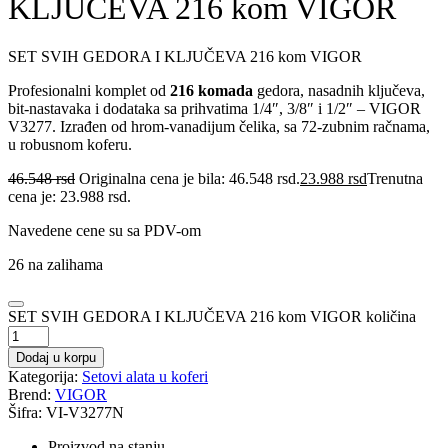
KLJUČEVA 216 kom VIGOR
SET SVIH GEDORA I KLJUČEVA 216 kom VIGOR
Profesionalni komplet od
216 komada
gedora, nasadnih ključeva,
bit‑nastavaka i dodataka sa prihvatima 1/4″, 3/8″ i 1/2″ – VIGOR
V3277. Izrađen od hrom‑vanadijum čelika, sa 72‑zubnim račnama,
u robusnom koferu.
46.548
rsd
Originalna cena je bila: 46.548 rsd.
23.988
rsd
Trenutna
cena je: 23.988 rsd.
Navedene cene su sa PDV-om
26 na zalihama
SET SVIH GEDORA I KLJUČEVA 216 kom VIGOR količina
Dodaj u korpu
Kategorija:
Setovi alata u koferi
Brend:
VIGOR
Šifra: VI-V3277N
Proizvod na stanju