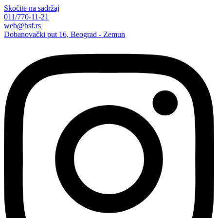
Skočite na sadržaj
011/770-11-21
web@bsf.rs
Dobanovački put 16, Beograd - Zemun