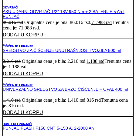
ODVRTAČI
AKU UDARNI ODVRTAČ 1/2″ 18V 950 Nm + 2 BATERIJE 5 Ah I
PUNJAČ
86.016
rsd
Originalna cena je bila: 86.016 rsd.
71.988
rsd
Trenutna
cena je: 71.988 rsd.
DODAJ U KORPU
ČIŠĆENJE I PRANJE
SREDSTVO ZA ČIŠĆENJE UNUTRAŠNJOSTI VOZILA 500 ml
2.216
rsd
Originalna cena je bila: 2.216 rsd.
1.188
rsd
Trenutna cena
je: 1.188 rsd.
DODAJ U KORPU
ČIŠĆENJE I PRANJE
UNIVERZALNO SREDSTVO ZA BRZO ČIŠĆENJE – OPAL 400 ml
1.410
rsd
Originalna cena je bila: 1.410 rsd.
816
rsd
Trenutna cena
je: 816 rsd.
DODAJ U KORPU
BUSTERI I PUNJAČI
PUNJAČ FLASH F150 CNT 5-150 A, 2-2000 Ah