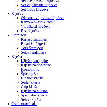
Set krivookastih ključeva
Set viljuškastih ključeva
Set inbus ključeva
Ključevi
Okasto – viljuškasti ključevi
Krivo – okasti ključevi
Viljuškasti ključevi
Brzi ključevi
Šrafcigeri
Krstasti šrafcigeri
Ravni šrafcigeri
Torx šrafcigeri
Setovi šrafcigera
Klješta
Klješta papagajke
Klješta za pop nitne
Kombinirke
Špic klješta
Blanker klješta
Seger klješta
Grip klješta
Klješta za buksne
Specijalna klješta
Setovi klješta
Ostali prateći alat