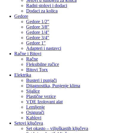
Setovi u sundjeru za kolica
Radni stolovi i dodaci
Dodaci za kolica
Gedore
Gedore 1/2″
Gedore 3/8″
Gedore 1/4″
Gedore 3/4″
Gedore 1″
Adapteri i nastavci
Račne i Bitovi
Račne
Fleksibilne ručice
Bitovi Torx
Elektrika
Busteri i punjači
Dijagnostika, Punjenje klima
Sijalice
Plastične vezice
VDE Izolovani alat
Lemljenje
Osigurači
Kablovi
Setovi ključeva
Set okasto – viljuškastih ključeva