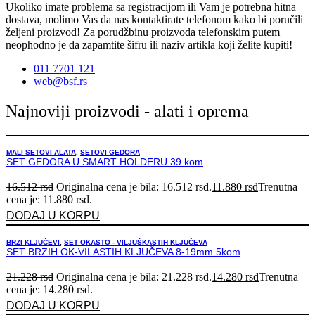
Ukoliko imate problema sa registracijom ili Vam je potrebna hitna
dostava, molimo Vas da nas kontaktirate telefonom kako bi poručili
željeni proizvod! Za porudžbinu proizvoda telefonskim putem
neophodno je da zapamtite šifru ili naziv artikla koji želite kupiti!
011 7701 121
web@bsf.rs
Najnoviji proizvodi - alati i oprema
MALI SETOVI ALATA
,
SETOVI GEDORA
SET GEDORA U SMART HOLDERU 39 kom
16.512
rsd
Originalna cena je bila: 16.512 rsd.
11.880
rsd
Trenutna
cena je: 11.880 rsd.
DODAJ U KORPU
BRZI KLJUČEVI
,
SET OKASTO - VILJUŠKASTIH KLJUČEVA
SET BRZIH OK-VILASTIH KLJUČEVA 8-19mm 5kom
21.228
rsd
Originalna cena je bila: 21.228 rsd.
14.280
rsd
Trenutna
cena je: 14.280 rsd.
DODAJ U KORPU