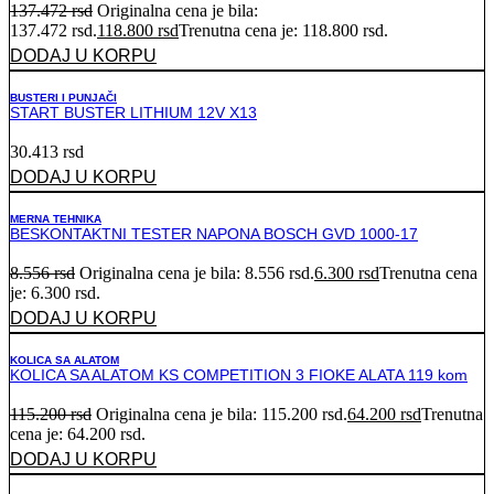
137.472
rsd
Originalna cena je bila:
137.472 rsd.
118.800
rsd
Trenutna cena je: 118.800 rsd.
DODAJ U KORPU
BUSTERI I PUNJAČI
START BUSTER LITHIUM 12V X13
30.413
rsd
DODAJ U KORPU
MERNA TEHNIKA
BESKONTAKTNI TESTER NAPONA BOSCH GVD 1000-17
8.556
rsd
Originalna cena je bila: 8.556 rsd.
6.300
rsd
Trenutna cena
je: 6.300 rsd.
DODAJ U KORPU
KOLICA SA ALATOM
KOLICA SA ALATOM KS COMPETITION 3 FIOKE ALATA 119 kom
115.200
rsd
Originalna cena je bila: 115.200 rsd.
64.200
rsd
Trenutna
cena je: 64.200 rsd.
DODAJ U KORPU