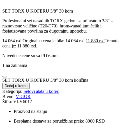
SET TORX U KOFERU 3/8″ 30 kom
Profesionalni set nasadnih TORX gedora sa prihvatom 3/8″ –
raznovrsne veličine (T20‑T70), hrom‑vanadijum čelik i
fosfatizovana površina za dugotrajnu upotrebu.
14.064
rsd
Originalna cena je bila: 14.064 rsd.
11.880
rsd
Trenutna
cena je: 11.880 rsd.
Navedene cene su sa PDV-om
1 na zalihama
SET TORX U KOFERU 3/8" 30 kom količina
Dodaj u korpu
Kategorija:
Setovi alata u koferi
Brend:
VIGOR
Šifra: VI-V6017
Proizvod na stanju
Besplatna dostava za porudžbine preko 8000 RSD