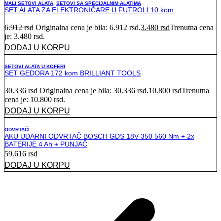
MALI SETOVI ALATA
,
SETOVI SA SPECIJALNIM ALATIMA
SET ALATA ZA ELEKTRONIČARE U FUTROLI 10 kom
6.912
rsd
Originalna cena je bila: 6.912 rsd.
3.480
rsd
Trenutna cena
je: 3.480 rsd.
DODAJ U KORPU
SETOVI ALATA U KOFERI
SET GEDORA 172 kom BRILLIANT TOOLS
30.336
rsd
Originalna cena je bila: 30.336 rsd.
10.800
rsd
Trenutna
cena je: 10.800 rsd.
DODAJ U KORPU
ODVRTAČI
AKU UDARNI ODVRTAČ BOSCH GDS 18V-350 560 Nm + 2x
BATERIJE 4 Ah + PUNJAČ
59.616
rsd
DODAJ U KORPU