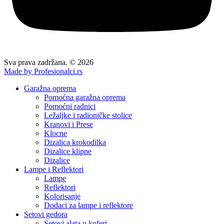
Sva prava zadržana. © 2026
Made by Profesionalci.rs
Garažna oprema
Pomoćna garažna oprema
Pomoćni radnici
Ležaljke i radioničke stolice
Kranovi i Prese
Klocne
Dizalica krokodilka
Dizalice klipne
Dizalice
Lampe i Reflektori
Lampe
Reflektori
Kolorisanje
Dodaci za lampe i reflektore
Setovi gedora
Setovi alata u koferi