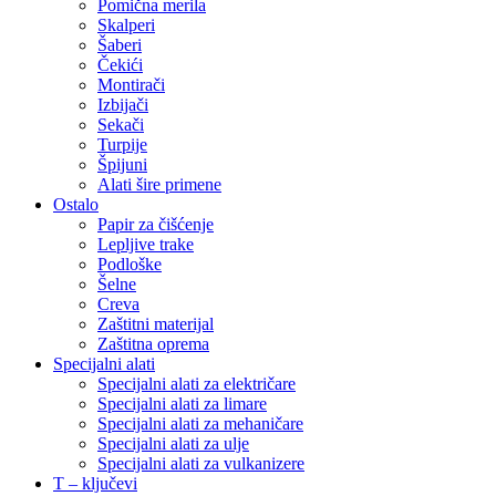
Pomična merila
Skalperi
Šaberi
Čekići
Montirači
Izbijači
Sekači
Turpije
Špijuni
Alati šire primene
Ostalo
Papir za čišćenje
Lepljive trake
Podloške
Šelne
Creva
Zaštitni materijal
Zaštitna oprema
Specijalni alati
Specijalni alati za električare
Specijalni alati za limare
Specijalni alati za mehaničare
Specijalni alati za ulje
Specijalni alati za vulkanizere
T – ključevi