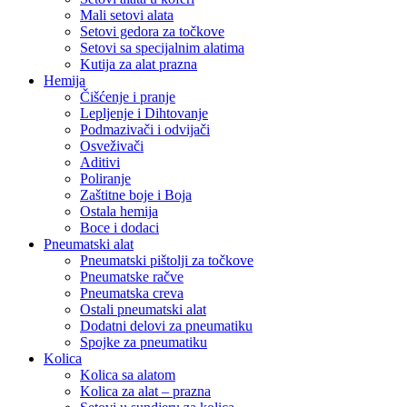
Mali setovi alata
Setovi gedora za točkove
Setovi sa specijalnim alatima
Kutija za alat prazna
Hemija
Čišćenje i pranje
Lepljenje i Dihtovanje
Podmazivači i odvijači
Osveživači
Aditivi
Poliranje
Zaštitne boje i Boja
Ostala hemija
Boce i dodaci
Pneumatski alat
Pneumatski pištolji za točkove
Pneumatske račve
Pneumatska creva
Ostali pneumatski alat
Dodatni delovi za pneumatiku
Spojke za pneumatiku
Kolica
Kolica sa alatom
Kolica za alat – prazna