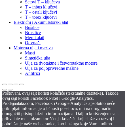
Setovi T – ključeva
T – inbus ključevi
T – ostali ključevi
T – torex ključevi
Električni i Akumulatorski alat
Bušilice
Brusilice
Merni alati
Odvrtači
Motorna ulja i maziva
Masti
Sintetička ulja
Ulja za dvotaktne i četvorotaktne motore
Ulja za poljoprivredne mašine
Antifrizi
Poštovani, ovaj sajt koristi kolačiće (tekstualne datoteke). Takođe,
ovaj sajt koristi Facebook Pixel i Google Analytics.
Prodajaalata.com, Facebook i Google Analytics apsolutno neće
prikupljati informacije o ličnosti posetioca, niti na drugi način
omogućiti pristup takvim informacijama. Daljim korišćenjem sajta
prihvatate mehanizam korišćenja kolačića koji služe za razvoj i
poboljšanje naše web stranice, kao i usluga koje Vam nudimo.