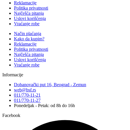
Reklamacije
Politika privatnosti
Najčešća pitanja
Uslovi korišćenja
Vraćanje robe
Način plaćanja
Kako da kupim?
Reklamacije
Politika privatnosti
Najčešća pitanja
Uslovi korišćenja
Vraćanje robe
Informacije
Dobanovački put 16, Beograd - Zemun
web@bsf.rs
011/770-11-21
011/770-11-27
Ponedeljak - Petak: od 8h do 16h
Facebook