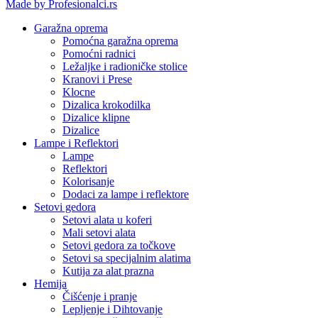
Made by Profesionalci.rs
Garažna oprema
Pomoćna garažna oprema
Pomoćni radnici
Ležaljke i radioničke stolice
Kranovi i Prese
Klocne
Dizalica krokodilka
Dizalice klipne
Dizalice
Lampe i Reflektori
Lampe
Reflektori
Kolorisanje
Dodaci za lampe i reflektore
Setovi gedora
Setovi alata u koferi
Mali setovi alata
Setovi gedora za točkove
Setovi sa specijalnim alatima
Kutija za alat prazna
Hemija
Čišćenje i pranje
Lepljenje i Dihtovanje