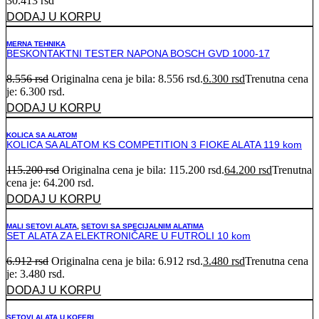
30.413
rsd
DODAJ U KORPU
MERNA TEHNIKA
BESKONTAKTNI TESTER NAPONA BOSCH GVD 1000-17
8.556
rsd
Originalna cena je bila: 8.556 rsd.
6.300
rsd
Trenutna cena
je: 6.300 rsd.
DODAJ U KORPU
KOLICA SA ALATOM
KOLICA SA ALATOM KS COMPETITION 3 FIOKE ALATA 119 kom
115.200
rsd
Originalna cena je bila: 115.200 rsd.
64.200
rsd
Trenutna
cena je: 64.200 rsd.
DODAJ U KORPU
MALI SETOVI ALATA
,
SETOVI SA SPECIJALNIM ALATIMA
SET ALATA ZA ELEKTRONIČARE U FUTROLI 10 kom
6.912
rsd
Originalna cena je bila: 6.912 rsd.
3.480
rsd
Trenutna cena
je: 3.480 rsd.
DODAJ U KORPU
SETOVI ALATA U KOFERI