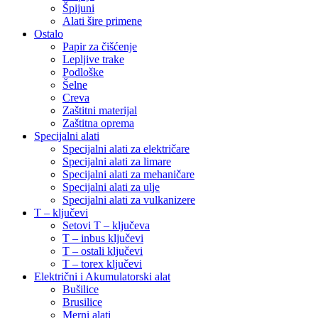
Špijuni
Alati šire primene
Ostalo
Papir za čišćenje
Lepljive trake
Podloške
Šelne
Creva
Zaštitni materijal
Zaštitna oprema
Specijalni alati
Specijalni alati za električare
Specijalni alati za limare
Specijalni alati za mehaničare
Specijalni alati za ulje
Specijalni alati za vulkanizere
T – ključevi
Setovi T – ključeva
T – inbus ključevi
T – ostali ključevi
T – torex ključevi
Električni i Akumulatorski alat
Bušilice
Brusilice
Merni alati