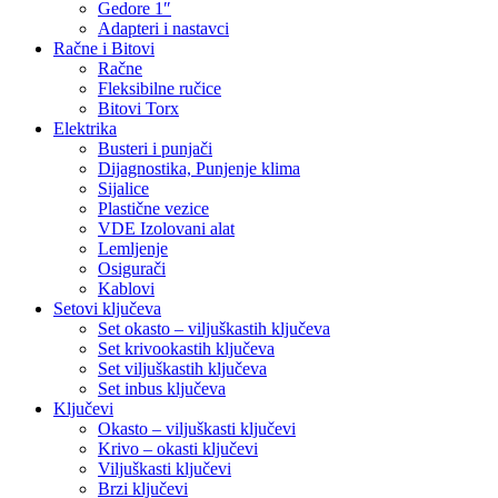
Gedore 1″
Adapteri i nastavci
Račne i Bitovi
Račne
Fleksibilne ručice
Bitovi Torx
Elektrika
Busteri i punjači
Dijagnostika, Punjenje klima
Sijalice
Plastične vezice
VDE Izolovani alat
Lemljenje
Osigurači
Kablovi
Setovi ključeva
Set okasto – viljuškastih ključeva
Set krivookastih ključeva
Set viljuškastih ključeva
Set inbus ključeva
Ključevi
Okasto – viljuškasti ključevi
Krivo – okasti ključevi
Viljuškasti ključevi
Brzi ključevi