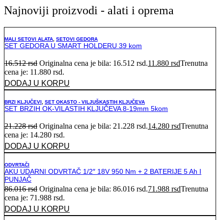
Najnoviji proizvodi - alati i oprema
MALI SETOVI ALATA
,
SETOVI GEDORA
SET GEDORA U SMART HOLDERU 39 kom
16.512
rsd
Originalna cena je bila: 16.512 rsd.
11.880
rsd
Trenutna
cena je: 11.880 rsd.
DODAJ U KORPU
BRZI KLJUČEVI
,
SET OKASTO - VILJUŠKASTIH KLJUČEVA
SET BRZIH OK-VILASTIH KLJUČEVA 8-19mm 5kom
21.228
rsd
Originalna cena je bila: 21.228 rsd.
14.280
rsd
Trenutna
cena je: 14.280 rsd.
DODAJ U KORPU
ODVRTAČI
AKU UDARNI ODVRTAČ 1/2″ 18V 950 Nm + 2 BATERIJE 5 Ah I
PUNJAČ
86.016
rsd
Originalna cena je bila: 86.016 rsd.
71.988
rsd
Trenutna
cena je: 71.988 rsd.
DODAJ U KORPU