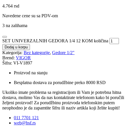
4.764
rsd
Navedene cene su sa PDV-om
3 na zalihama
SET UNIVERZALNIH GEDORA 1/4 12 KOM količina
Dodaj u korpu
Kategorija:
Bez kategorije
,
Gedore 1/2"
Brend:
VIGOR
Šifra: VI-V1897
Proizvod na stanju
Besplatna dostava za porudžbine preko 8000 RSD
Ukoliko imate problema sa registracijom ili Vam je potrebna hitna
dostava, molimo Vas da nas kontaktirate telefonom kako bi poručili
željeni proizvod! Za porudžbinu proizvoda telefonskim putem
neophodno je da zapamtite šifru ili naziv artikla koji želite kupiti!
011 7701 121
web@bsf.rs