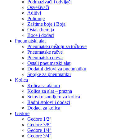
Podmazivači i odvijači
Osveživači
Aditivi
Poliranje
Zaštitne boje i Boja
Ostala hemija
Boce i dodaci
Pneumatski alat
Pneumatski pištolji za točkove
Pneumatske račve
Pneumatska creva
Ostali pneumatski alat
Dodatni delovi za pneumatiku
Spojke za pneumatiku
Kolica
Kolica sa alatom
Kolica za alat – prazna
Setovi u sundjeru za kolica
Radni stolovi i dodaci
Dodaci za kolica
Gedore
Gedore 1/2″
Gedore 3/8″
Gedore 1/4″
Gedore 3/4″