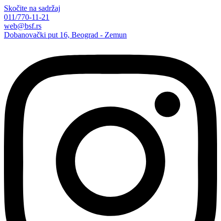
Skočite na sadržaj
011/770-11-21
web@bsf.rs
Dobanovački put 16, Beograd - Zemun