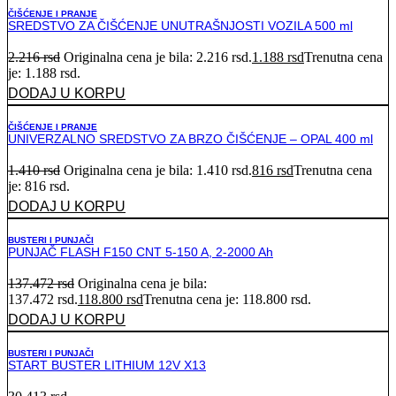
ČIŠĆENJE I PRANJE
SREDSTVO ZA ČIŠĆENJE UNUTRAŠNJOSTI VOZILA 500 ml
2.216
rsd
Originalna cena je bila: 2.216 rsd.
1.188
rsd
Trenutna cena
je: 1.188 rsd.
DODAJ U KORPU
ČIŠĆENJE I PRANJE
UNIVERZALNO SREDSTVO ZA BRZO ČIŠĆENJE – OPAL 400 ml
1.410
rsd
Originalna cena je bila: 1.410 rsd.
816
rsd
Trenutna cena
je: 816 rsd.
DODAJ U KORPU
BUSTERI I PUNJAČI
PUNJAČ FLASH F150 CNT 5-150 A, 2-2000 Ah
137.472
rsd
Originalna cena je bila:
137.472 rsd.
118.800
rsd
Trenutna cena je: 118.800 rsd.
DODAJ U KORPU
BUSTERI I PUNJAČI
START BUSTER LITHIUM 12V X13