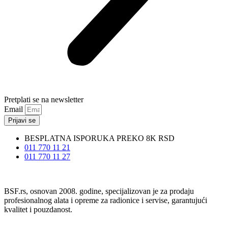
Pretplati se na newsletter
Email
Prijavi se
BESPLATNA ISPORUKA PREKO 8K RSD
011 770 11 21
011 770 11 27
BSF.rs, osnovan 2008. godine, specijalizovan je za prodaju
profesionalnog alata i opreme za radionice i servise, garantujući
kvalitet i pouzdanost.