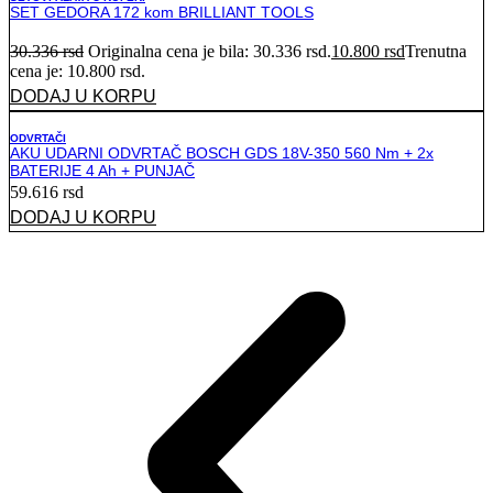
SET GEDORA 172 kom BRILLIANT TOOLS
30.336
rsd
Originalna cena je bila: 30.336 rsd.
10.800
rsd
Trenutna
cena je: 10.800 rsd.
DODAJ U KORPU
ODVRTAČI
AKU UDARNI ODVRTAČ BOSCH GDS 18V-350 560 Nm + 2x
BATERIJE 4 Ah + PUNJAČ
59.616
rsd
DODAJ U KORPU