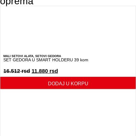
oprema
MALI SETOVI ALATA
,
SETOVI GEDORA
SET GEDORA U SMART HOLDERU 39 kom
16.512
rsd
11.880
rsd
DODAJ U KORPU