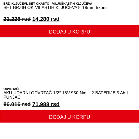
BRZI KLJUČEVI
,
SET OKASTO - VILJUŠKASTIH KLJUČEVA
SET BRZIH OK-VILASTIH KLJUČEVA 8-19mm 5kom
21.228
rsd
14.280
rsd
DODAJ U KORPU
ODVRTAČI
AKU UDARNI ODVRTAČ 1/2″ 18V 950 Nm + 2 BATERIJE 5 Ah I
PUNJAČ
86.016
rsd
71.988
rsd
DODAJ U KORPU