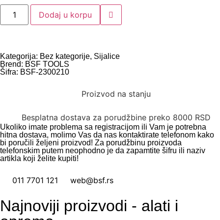
Dodaj u korpu
Kategorija:
Bez kategorije
,
Sijalice
Brend:
BSF TOOLS
Šifra: BSF-2300210
Proizvod na stanju
Besplatna dostava za porudžbine preko 8000 RSD
Ukoliko imate problema sa registracijom ili Vam je potrebna
hitna dostava, molimo Vas da nas kontaktirate telefonom kako
bi poručili željeni proizvod! Za porudžbinu proizvoda
telefonskim putem neophodno je da zapamtite šifru ili naziv
artikla koji želite kupiti!
011 7701 121
web@bsf.rs
Najnoviji proizvodi - alati i