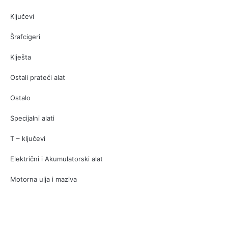
Ključevi
Šrafcigeri
Klješta
Ostali prateći alat
Ostalo
Specijalni alati
T – ključevi
Električni i Akumulatorski alat
Motorna ulja i maziva