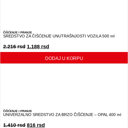
ČIŠĆENJE I PRANJE
SREDSTVO ZA ČIŠĆENJE UNUTRAŠNJOSTI VOZILA 500 ml
2.216
rsd
1.188
rsd
DODAJ U KORPU
ČIŠĆENJE I PRANJE
UNIVERZALNO SREDSTVO ZA BRZO ČIŠĆENJE – OPAL 400 ml
1.410
rsd
816
rsd