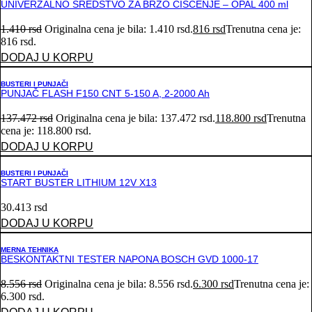
UNIVERZALNO SREDSTVO ZA BRZO ČIŠĆENJE – OPAL 400 ml
1.410
rsd
Originalna cena je bila: 1.410 rsd.
816
rsd
Trenutna cena je:
816 rsd.
DODAJ U KORPU
BUSTERI I PUNJAČI
PUNJAČ FLASH F150 CNT 5-150 A, 2-2000 Ah
137.472
rsd
Originalna cena je bila: 137.472 rsd.
118.800
rsd
Trenutna
cena je: 118.800 rsd.
DODAJ U KORPU
BUSTERI I PUNJAČI
START BUSTER LITHIUM 12V X13
30.413
rsd
DODAJ U KORPU
MERNA TEHNIKA
BESKONTAKTNI TESTER NAPONA BOSCH GVD 1000-17
8.556
rsd
Originalna cena je bila: 8.556 rsd.
6.300
rsd
Trenutna cena je:
6.300 rsd.