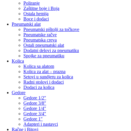
Poliranje
Zaštitne boje i Boja
Ostala hemija
Boce i dodaci
Pneumatski alat
Pneumatski pištolji za točkove
Pneumatske račve
Pneumatska creva
Ostali pneumatski alat
Dodatni delovi za pneumatiku
Spojke za pneumatiku
Kolica
Kolica sa alatom
Kolica za alat – prazna
Setovi u sundjeru za kolica
Radni stolovi i dodaci
Dodaci za kolica
Gedore
Gedore 1/2″
Gedore 3/8″
Gedore 1/4″
Gedore 3/4″
Gedore 1″
Adapteri i nastavci
Račne i Bitovi