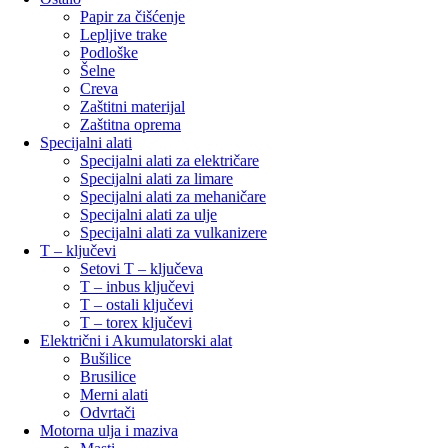
Papir za čišćenje
Lepljive trake
Podloške
Šelne
Creva
Zaštitni materijal
Zaštitna oprema
Specijalni alati
Specijalni alati za električare
Specijalni alati za limare
Specijalni alati za mehaničare
Specijalni alati za ulje
Specijalni alati za vulkanizere
T – ključevi
Setovi T – ključeva
T – inbus ključevi
T – ostali ključevi
T – torex ključevi
Električni i Akumulatorski alat
Bušilice
Brusilice
Merni alati
Odvrtači
Motorna ulja i maziva