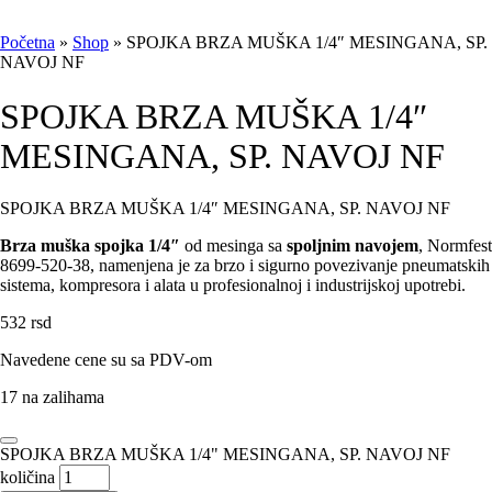
Početna
»
Shop
»
SPOJKA BRZA MUŠKA 1/4″ MESINGANA, SP.
NAVOJ NF
SPOJKA BRZA MUŠKA 1/4″
MESINGANA, SP. NAVOJ NF
SPOJKA BRZA MUŠKA 1/4″ MESINGANA, SP. NAVOJ NF
Brza muška spojka 1/4″
od mesinga sa
spoljnim navojem
, Normfest
8699-520-38, namenjena je za brzo i sigurno povezivanje pneumatskih
sistema, kompresora i alata u profesionalnoj i industrijskoj upotrebi.
532
rsd
Navedene cene su sa PDV-om
17 na zalihama
SPOJKA BRZA MUŠKA 1/4" MESINGANA, SP. NAVOJ NF
količina