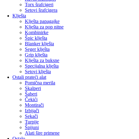
Torx šrafcigeri
Setovi šrafcigera
Klješta
Klješta papagajke
Klješta za pop nitne
Kombinirke
Špic klješta
Blanker klješta
Seger klješta
Grip klješta
Klješta za buksne
Specijalna klješta
Setovi klješta
Ostali prateći alat
Pomična merila
Skalperi
Šaberi
Čekići
Montirači
Izbijači
Sekači
Turpije
Špijuni
Alati šire primene
Ostalo