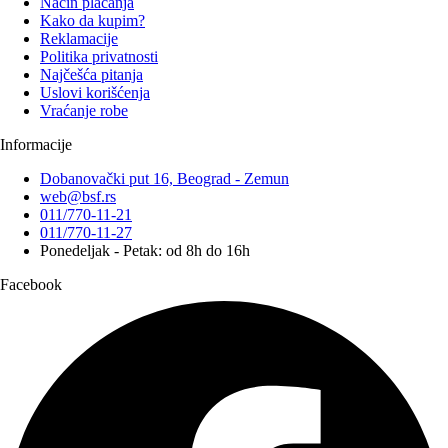
Način plaćanja
Kako da kupim?
Reklamacije
Politika privatnosti
Najčešća pitanja
Uslovi korišćenja
Vraćanje robe
Informacije
Dobanovački put 16, Beograd - Zemun
web@bsf.rs
011/770-11-21
011/770-11-27
Ponedeljak - Petak: od 8h do 16h
Facebook