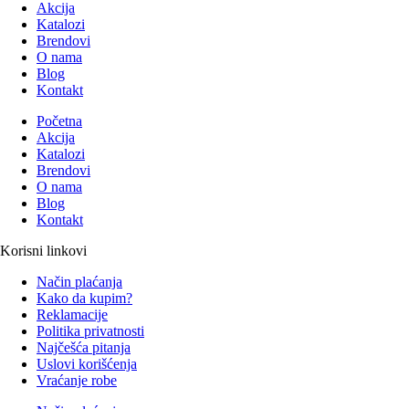
Akcija
Katalozi
Brendovi
O nama
Blog
Kontakt
Početna
Akcija
Katalozi
Brendovi
O nama
Blog
Kontakt
Korisni linkovi
Način plaćanja
Kako da kupim?
Reklamacije
Politika privatnosti
Najčešća pitanja
Uslovi korišćenja
Vraćanje robe