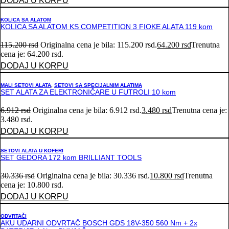
DODAJ U KORPU
KOLICA SA ALATOM
KOLICA SA ALATOM KS COMPETITION 3 FIOKE ALATA 119 kom
115.200
rsd
Originalna cena je bila: 115.200 rsd.
64.200
rsd
Trenutna
cena je: 64.200 rsd.
DODAJ U KORPU
MALI SETOVI ALATA
,
SETOVI SA SPECIJALNIM ALATIMA
SET ALATA ZA ELEKTRONIČARE U FUTROLI 10 kom
6.912
rsd
Originalna cena je bila: 6.912 rsd.
3.480
rsd
Trenutna cena je:
3.480 rsd.
DODAJ U KORPU
SETOVI ALATA U KOFERI
SET GEDORA 172 kom BRILLIANT TOOLS
30.336
rsd
Originalna cena je bila: 30.336 rsd.
10.800
rsd
Trenutna
cena je: 10.800 rsd.
DODAJ U KORPU
ODVRTAČI
AKU UDARNI ODVRTAČ BOSCH GDS 18V-350 560 Nm + 2x