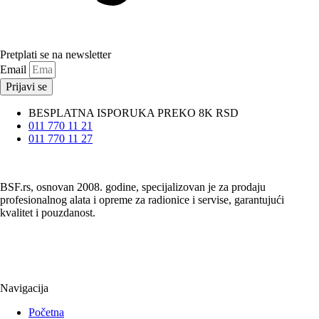
Pretplati se na newsletter
Email
Prijavi se
BESPLATNA ISPORUKA PREKO 8K RSD
011 770 11 21
011 770 11 27
BSF.rs, osnovan 2008. godine, specijalizovan je za prodaju
profesionalnog alata i opreme za radionice i servise, garantujući
kvalitet i pouzdanost.
Navigacija
Početna