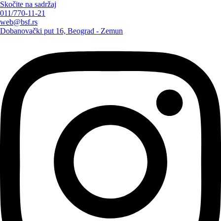
Skočite na sadržaj
011/770-11-21
web@bsf.rs
Dobanovački put 16, Beograd - Zemun