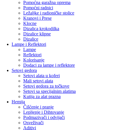
Pomoćna garažna oprema
Pomoćni radnici
Ležaljke i radioničke stolice
Kranovi i Prese
Klocne
Dizalica krokodilka
Dizalice klipne
Dizalice
Lampe i Reflektori
Lampe
Reflektori
Kolorisanje
Dodaci za lampe i reflektore
Setovi gedora
Setovi alata u koferi
Mali setovi alata
Setovi gedora za točkove
Setovi sa specijalnim alatima
Kutija za alat prazna
Hemija
Čišćenje i pranje
Lepljenje i Dihtovanje
Podmazivači i odvijači
Osveživači
Aditivi