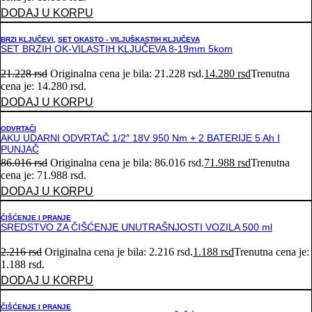
DODAJ U KORPU
BRZI KLJUČEVI
,
SET OKASTO - VILJUŠKASTIH KLJUČEVA
SET BRZIH OK-VILASTIH KLJUČEVA 8-19mm 5kom
21.228
rsd
Originalna cena je bila: 21.228 rsd.
14.280
rsd
Trenutna
cena je: 14.280 rsd.
DODAJ U KORPU
ODVRTAČI
AKU UDARNI ODVRTAČ 1/2″ 18V 950 Nm + 2 BATERIJE 5 Ah I
PUNJAČ
86.016
rsd
Originalna cena je bila: 86.016 rsd.
71.988
rsd
Trenutna
cena je: 71.988 rsd.
DODAJ U KORPU
ČIŠĆENJE I PRANJE
SREDSTVO ZA ČIŠĆENJE UNUTRAŠNJOSTI VOZILA 500 ml
2.216
rsd
Originalna cena je bila: 2.216 rsd.
1.188
rsd
Trenutna cena je:
1.188 rsd.
DODAJ U KORPU
ČIŠĆENJE I PRANJE