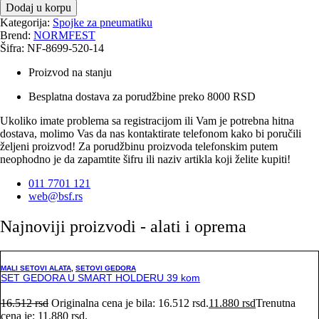
Dodaj u korpu
Kategorija:
Spojke za pneumatiku
Brend:
NORMFEST
Šifra: NF-8699-520-14
Proizvod na stanju
Besplatna dostava za porudžbine preko 8000 RSD
Ukoliko imate problema sa registracijom ili Vam je potrebna hitna
dostava, molimo Vas da nas kontaktirate telefonom kako bi poručili
željeni proizvod! Za porudžbinu proizvoda telefonskim putem
neophodno je da zapamtite šifru ili naziv artikla koji želite kupiti!
011 7701 121
web@bsf.rs
Najnoviji proizvodi - alati i oprema
MALI SETOVI ALATA
,
SETOVI GEDORA
SET GEDORA U SMART HOLDERU 39 kom
16.512
rsd
Originalna cena je bila: 16.512 rsd.
11.880
rsd
Trenutna
cena je: 11.880 rsd.