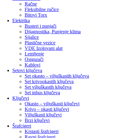
Račne
Fleksibilne ručice
Bitovi Torx
Elektrika
Busteri i punjači
Dijagnostika, Punjenje klima
Sijalice
Plastične vezice
VDE Izolovani alat
Lemljenje
Osigurači
Kablovi
Setovi ključeva
Set okasto – viljuškastih ključeva
Set krivookastih ključeva
Set viljuškastih ključeva
Set inbus ključeva
Ključevi
Okasto – viljuškasti ključevi
Krivo – okasti ključevi
Viljuškasti ključevi
Brzi ključevi
Šrafcigeri
Krstasti šrafcigeri
Ravni šrafcigeri