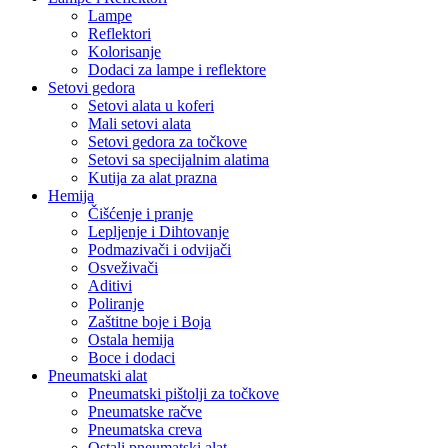
Lampe
Reflektori
Kolorisanje
Dodaci za lampe i reflektore
Setovi gedora
Setovi alata u koferi
Mali setovi alata
Setovi gedora za točkove
Setovi sa specijalnim alatima
Kutija za alat prazna
Hemija
Čišćenje i pranje
Lepljenje i Dihtovanje
Podmazivači i odvijači
Osveživači
Aditivi
Poliranje
Zaštitne boje i Boja
Ostala hemija
Boce i dodaci
Pneumatski alat
Pneumatski pištolji za točkove
Pneumatske račve
Pneumatska creva
Ostali pneumatski alat