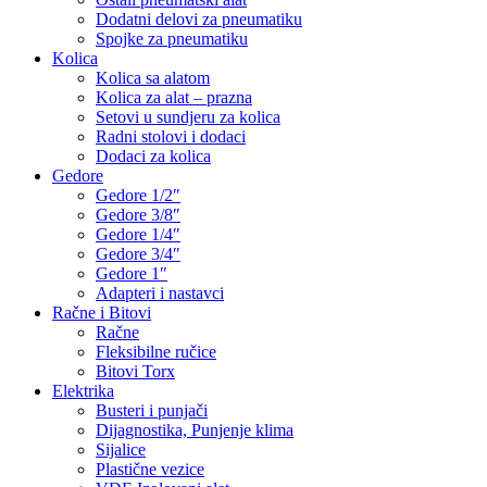
Dodatni delovi za pneumatiku
Spojke za pneumatiku
Kolica
Kolica sa alatom
Kolica za alat – prazna
Setovi u sundjeru za kolica
Radni stolovi i dodaci
Dodaci za kolica
Gedore
Gedore 1/2″
Gedore 3/8″
Gedore 1/4″
Gedore 3/4″
Gedore 1″
Adapteri i nastavci
Račne i Bitovi
Račne
Fleksibilne ručice
Bitovi Torx
Elektrika
Busteri i punjači
Dijagnostika, Punjenje klima
Sijalice
Plastične vezice