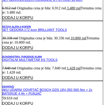
6.912
rsd
Originalna cena je bila: 6.912 rsd.
3.480
rsd
Trenutna cena
je: 3.480 rsd.
DODAJ U KORPU
SETOVI ALATA U KOFERI
SET GEDORA 172 kom BRILLIANT TOOLS
30.336
rsd
Originalna cena je bila: 30.336 rsd.
10.800
rsd
Trenutna
cena je: 10.800 rsd.
DODAJ U KORPU
DIJAGNOSTIKA, PUNJENJE KLIMA
DIGITALNI MULTIMETAR KS TOOLS
7.840
rsd
Originalna cena je bila: 7.840 rsd.
1.428
rsd
Trenutna cena
je: 1.428 rsd.
DODAJ U KORPU
ODVRTAČI
AKU UDARNI ODVRTAČ BOSCH GDS 18V-350 560 Nm + 2x
BATERIJE 4 Ah + PUNJAČ
59.616
rsd
DODAJ U KORPU