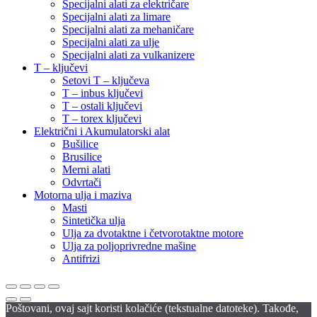
Specijalni alati za električare
Specijalni alati za limare
Specijalni alati za mehaničare
Specijalni alati za ulje
Specijalni alati za vulkanizere
T – ključevi
Setovi T – ključeva
T – inbus ključevi
T – ostali ključevi
T – torex ključevi
Električni i Akumulatorski alat
Bušilice
Brusilice
Merni alati
Odvrtači
Motorna ulja i maziva
Masti
Sintetička ulja
Ulja za dvotaktne i četvorotaktne motore
Ulja za poljoprivredne mašine
Antifrizi
Poštovani, ovaj sajt koristi kolačiće (tekstualne datoteke). Takođe,