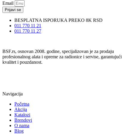
Email
Prijavi se
BESPLATNA ISPORUKA PREKO 8K RSD
011 770 11 21
011 770 11 27
BSF.rs, osnovan 2008. godine, specijalizovan je za prodaju
profesionalnog alata i opreme za radionice i servise, garantujući
kvalitet i pouzdanost.
Navigacija
Početna
Akcija
Katalozi
Brendovi
O nama
Blog