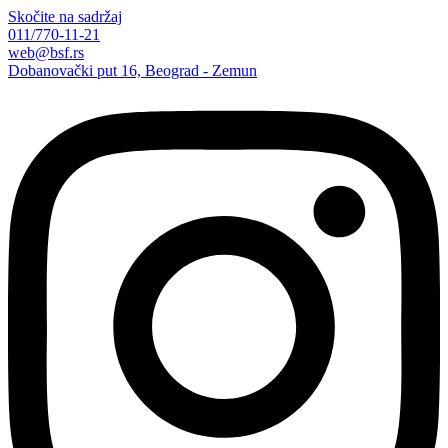
Skočite na sadržaj
011/770-11-21
web@bsf.rs
Dobanovački put 16, Beograd - Zemun