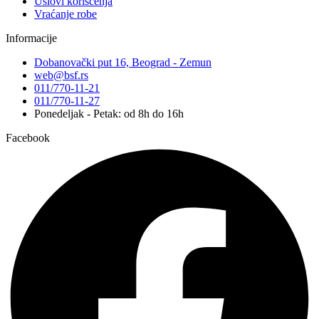
Uslovi korišćenja
Vraćanje robe
Informacije
Dobanovački put 16, Beograd - Zemun
web@bsf.rs
011/770-11-21
011/770-11-27
Ponedeljak - Petak: od 8h do 16h
Facebook