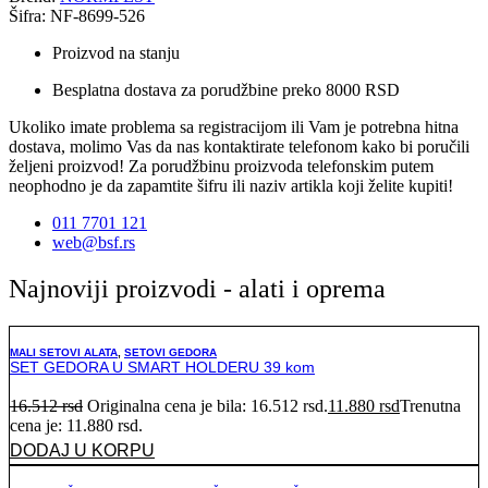
Šifra: NF-8699-526
Proizvod na stanju
Besplatna dostava za porudžbine preko 8000 RSD
Ukoliko imate problema sa registracijom ili Vam je potrebna hitna
dostava, molimo Vas da nas kontaktirate telefonom kako bi poručili
željeni proizvod! Za porudžbinu proizvoda telefonskim putem
neophodno je da zapamtite šifru ili naziv artikla koji želite kupiti!
011 7701 121
web@bsf.rs
Najnoviji proizvodi - alati i oprema
MALI SETOVI ALATA
,
SETOVI GEDORA
SET GEDORA U SMART HOLDERU 39 kom
16.512
rsd
Originalna cena je bila: 16.512 rsd.
11.880
rsd
Trenutna
cena je: 11.880 rsd.
DODAJ U KORPU