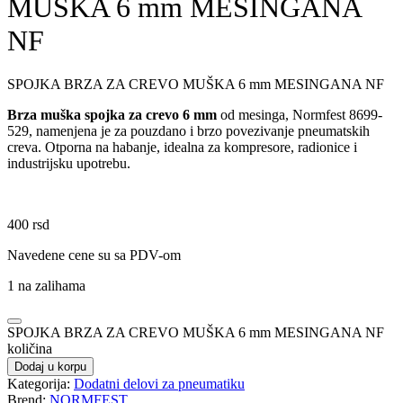
MUŠKA 6 mm MESINGANA
NF
SPOJKA BRZA ZA CREVO MUŠKA 6 mm MESINGANA NF
Brza muška spojka za crevo 6 mm
od mesinga, Normfest 8699-
529, namenjena je za pouzdano i brzo povezivanje pneumatskih
creva. Otporna na habanje, idealna za kompresore, radionice i
industrijsku upotrebu.
400
rsd
Navedene cene su sa PDV-om
1 na zalihama
SPOJKA BRZA ZA CREVO MUŠKA 6 mm MESINGANA NF
količina
Dodaj u korpu
Kategorija:
Dodatni delovi za pneumatiku
Brend:
NORMFEST