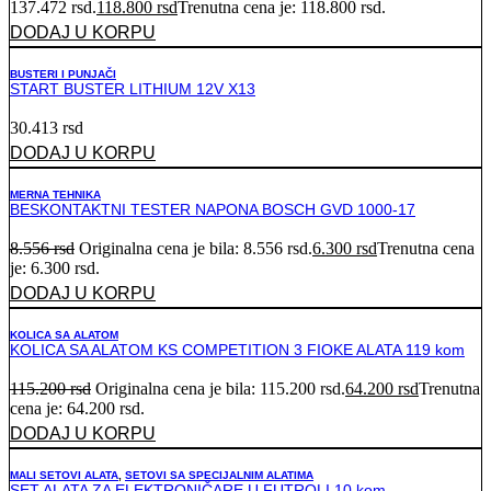
137.472 rsd.
118.800
rsd
Trenutna cena je: 118.800 rsd.
DODAJ U KORPU
BUSTERI I PUNJAČI
START BUSTER LITHIUM 12V X13
30.413
rsd
DODAJ U KORPU
MERNA TEHNIKA
BESKONTAKTNI TESTER NAPONA BOSCH GVD 1000-17
8.556
rsd
Originalna cena je bila: 8.556 rsd.
6.300
rsd
Trenutna cena
je: 6.300 rsd.
DODAJ U KORPU
KOLICA SA ALATOM
KOLICA SA ALATOM KS COMPETITION 3 FIOKE ALATA 119 kom
115.200
rsd
Originalna cena je bila: 115.200 rsd.
64.200
rsd
Trenutna
cena je: 64.200 rsd.
DODAJ U KORPU
MALI SETOVI ALATA
,
SETOVI SA SPECIJALNIM ALATIMA
SET ALATA ZA ELEKTRONIČARE U FUTROLI 10 kom