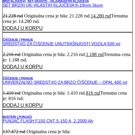
BRZI KLJUČEVI
,
SET OKASTO - VILJUŠKASTIH KLJUČEVA
SET BRZIH OK-VILASTIH KLJUČEVA 8-19mm 5kom
21.228
rsd
Originalna cena je bila: 21.228 rsd.
14.280
rsd
Trenutna
cena je: 14.280 rsd.
DODAJ U KORPU
ČIŠĆENJE I PRANJE
SREDSTVO ZA ČIŠĆENJE UNUTRAŠNJOSTI VOZILA 500 ml
2.216
rsd
Originalna cena je bila: 2.216 rsd.
1.188
rsd
Trenutna cena
je: 1.188 rsd.
DODAJ U KORPU
ČIŠĆENJE I PRANJE
UNIVERZALNO SREDSTVO ZA BRZO ČIŠĆENJE – OPAL 400 ml
1.410
rsd
Originalna cena je bila: 1.410 rsd.
816
rsd
Trenutna cena
je: 816 rsd.
DODAJ U KORPU
BUSTERI I PUNJAČI
PUNJAČ FLASH F150 CNT 5-150 A, 2-2000 Ah
137.472
rsd
Originalna cena je bila: