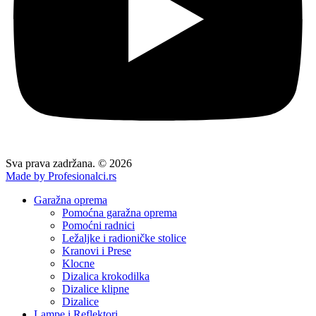
Sva prava zadržana. © 2026
Made by Profesionalci.rs
Garažna oprema
Pomoćna garažna oprema
Pomoćni radnici
Ležaljke i radioničke stolice
Kranovi i Prese
Klocne
Dizalica krokodilka
Dizalice klipne
Dizalice
Lampe i Reflektori