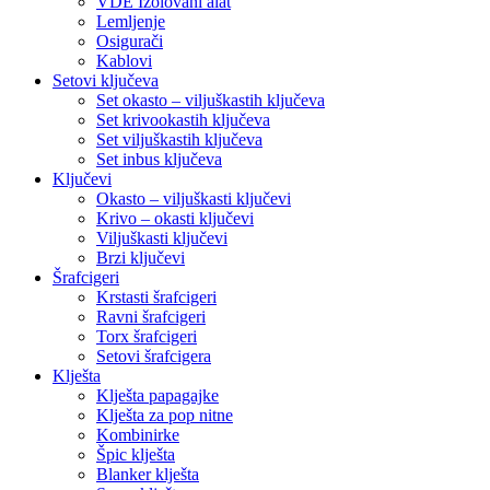
VDE Izolovani alat
Lemljenje
Osigurači
Kablovi
Setovi ključeva
Set okasto – viljuškastih ključeva
Set krivookastih ključeva
Set viljuškastih ključeva
Set inbus ključeva
Ključevi
Okasto – viljuškasti ključevi
Krivo – okasti ključevi
Viljuškasti ključevi
Brzi ključevi
Šrafcigeri
Krstasti šrafcigeri
Ravni šrafcigeri
Torx šrafcigeri
Setovi šrafcigera
Klješta
Klješta papagajke
Klješta za pop nitne
Kombinirke
Špic klješta
Blanker klješta