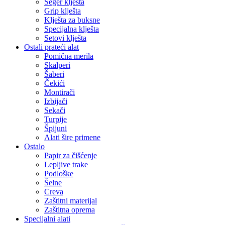
Seger klješta
Grip klješta
Klješta za buksne
Specijalna klješta
Setovi klješta
Ostali prateći alat
Pomična merila
Skalperi
Šaberi
Čekići
Montirači
Izbijači
Sekači
Turpije
Špijuni
Alati šire primene
Ostalo
Papir za čišćenje
Lepljive trake
Podloške
Šelne
Creva
Zaštitni materijal
Zaštitna oprema
Specijalni alati