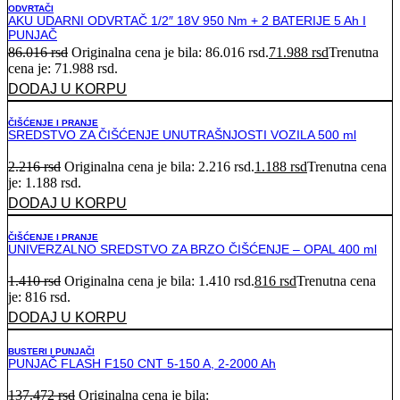
ODVRTAČI
AKU UDARNI ODVRTAČ 1/2″ 18V 950 Nm + 2 BATERIJE 5 Ah I
PUNJAČ
86.016
rsd
Originalna cena je bila: 86.016 rsd.
71.988
rsd
Trenutna
cena je: 71.988 rsd.
DODAJ U KORPU
ČIŠĆENJE I PRANJE
SREDSTVO ZA ČIŠĆENJE UNUTRAŠNJOSTI VOZILA 500 ml
2.216
rsd
Originalna cena je bila: 2.216 rsd.
1.188
rsd
Trenutna cena
je: 1.188 rsd.
DODAJ U KORPU
ČIŠĆENJE I PRANJE
UNIVERZALNO SREDSTVO ZA BRZO ČIŠĆENJE – OPAL 400 ml
1.410
rsd
Originalna cena je bila: 1.410 rsd.
816
rsd
Trenutna cena
je: 816 rsd.
DODAJ U KORPU
BUSTERI I PUNJAČI
PUNJAČ FLASH F150 CNT 5-150 A, 2-2000 Ah
137.472
rsd
Originalna cena je bila: