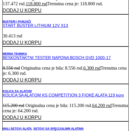
137.472 rsd.
118.800
rsd
Trenutna cena je: 118.800 rsd.
DODAJ U KORPU
BUSTERI I PUNJAČI
START BUSTER LITHIUM 12V X13
30.413
rsd
DODAJ U KORPU
MERNA TEHNIKA
BESKONTAKTNI TESTER NAPONA BOSCH GVD 1000-17
8.556
rsd
Originalna cena je bila: 8.556 rsd.
6.300
rsd
Trenutna cena
je: 6.300 rsd.
DODAJ U KORPU
KOLICA SA ALATOM
KOLICA SA ALATOM KS COMPETITION 3 FIOKE ALATA 119 kom
115.200
rsd
Originalna cena je bila: 115.200 rsd.
64.200
rsd
Trenutna
cena je: 64.200 rsd.
DODAJ U KORPU
MALI SETOVI ALATA
,
SETOVI SA SPECIJALNIM ALATIMA