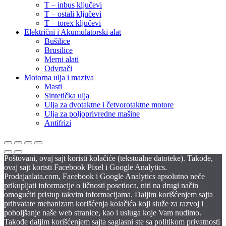
T – inbus ključevi
T – ostali ključevi
T – torex ključevi
Električni i Akumulatorski alat
Bušilice
Brusilice
Merni alati
Odvrtači
Motorna ulja i maziva
Masti
Sintetička ulja
Ulja za dvotaktne i četvorotaktne motore
Ulja za poljoprivredne mašine
Antifrizi
Poštovani, ovaj sajt koristi kolačiće (tekstualne datoteke). Takođe,
ovaj sajt koristi Facebook Pixel i Google Analytics.
Prodajaalata.com, Facebook i Google Analytics apsolutno neće
prikupljati informacije o ličnosti posetioca, niti na drugi način
omogućiti pristup takvim informacijama. Daljim korišćenjem sajta
prihvatate mehanizam korišćenja kolačića koji služe za razvoj i
poboljšanje naše web stranice, kao i usluga koje Vam nudimo.
Takođe daljim korišćenjem sajta saglasni ste sa politikom privatnosti