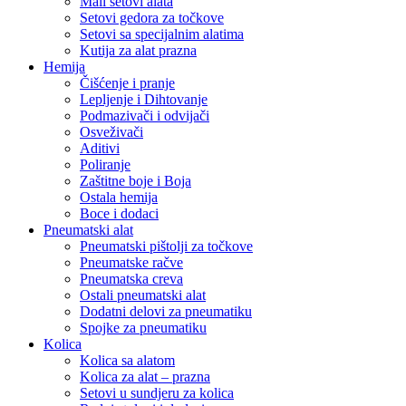
Mali setovi alata
Setovi gedora za točkove
Setovi sa specijalnim alatima
Kutija za alat prazna
Hemija
Čišćenje i pranje
Lepljenje i Dihtovanje
Podmazivači i odvijači
Osveživači
Aditivi
Poliranje
Zaštitne boje i Boja
Ostala hemija
Boce i dodaci
Pneumatski alat
Pneumatski pištolji za točkove
Pneumatske račve
Pneumatska creva
Ostali pneumatski alat
Dodatni delovi za pneumatiku
Spojke za pneumatiku
Kolica
Kolica sa alatom
Kolica za alat – prazna
Setovi u sundjeru za kolica