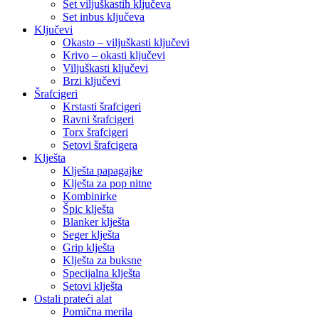
Set viljuškastih ključeva
Set inbus ključeva
Ključevi
Okasto – viljuškasti ključevi
Krivo – okasti ključevi
Viljuškasti ključevi
Brzi ključevi
Šrafcigeri
Krstasti šrafcigeri
Ravni šrafcigeri
Torx šrafcigeri
Setovi šrafcigera
Klješta
Klješta papagajke
Klješta za pop nitne
Kombinirke
Špic klješta
Blanker klješta
Seger klješta
Grip klješta
Klješta za buksne
Specijalna klješta
Setovi klješta
Ostali prateći alat
Pomična merila