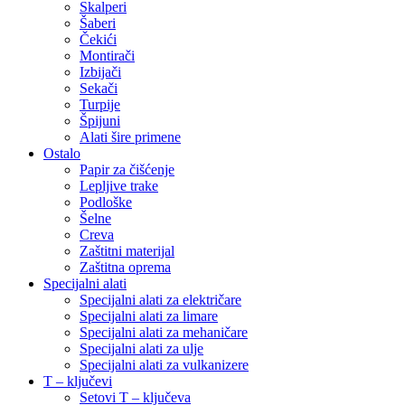
Skalperi
Šaberi
Čekići
Montirači
Izbijači
Sekači
Turpije
Špijuni
Alati šire primene
Ostalo
Papir za čišćenje
Lepljive trake
Podloške
Šelne
Creva
Zaštitni materijal
Zaštitna oprema
Specijalni alati
Specijalni alati za električare
Specijalni alati za limare
Specijalni alati za mehaničare
Specijalni alati za ulje
Specijalni alati za vulkanizere
T – ključevi
Setovi T – ključeva