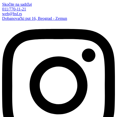
Skočite na sadržaj
011/770-11-21
web@bsf.rs
Dobanovački put 16, Beograd - Zemun