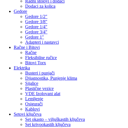
Radni stolovi i dodaci
Dodaci za kolica
Gedore
Gedore 1/2″
Gedore 3/8″
Gedore 1/4″
Gedore 3/4″
Gedore 1″
Adapteri i nastavci
Račne i Bitovi
Račne
Fleksibilne ručice
Bitovi Torx
Elektrika
Busteri i punjači
Dijagnostika, Punjenje klima
Sijalice
Plastične vezice
VDE Izolovani alat
Lemljenje
Osigurači
Kablovi
Setovi ključeva
Set okasto – viljuškastih ključeva
Set krivookastih ključeva