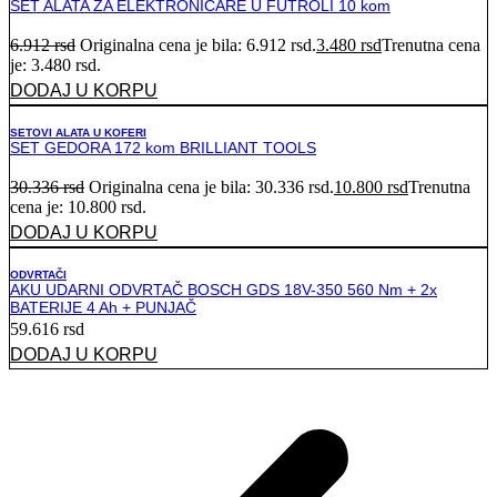
SET ALATA ZA ELEKTRONIČARE U FUTROLI 10 kom
6.912
rsd
Originalna cena je bila: 6.912 rsd.
3.480
rsd
Trenutna cena
je: 3.480 rsd.
DODAJ U KORPU
SETOVI ALATA U KOFERI
SET GEDORA 172 kom BRILLIANT TOOLS
30.336
rsd
Originalna cena je bila: 30.336 rsd.
10.800
rsd
Trenutna
cena je: 10.800 rsd.
DODAJ U KORPU
ODVRTAČI
AKU UDARNI ODVRTAČ BOSCH GDS 18V-350 560 Nm + 2x
BATERIJE 4 Ah + PUNJAČ
59.616
rsd
DODAJ U KORPU