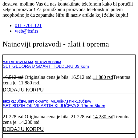
dostava, molimo Vas da nas kontaktirate telefonom kako bi poručili
željeni proizvod! Za porudžbinu proizvoda telefonskim putem
neophodno je da zapamtite šifru ili naziv artikla koji želite kupiti!
011 7701 121
web@bsf.rs
Najnoviji proizvodi - alati i oprema
MALI SETOVI ALATA
,
SETOVI GEDORA
SET GEDORA U SMART HOLDERU 39 kom
16.512
rsd
Originalna cena je bila: 16.512 rsd.
11.880
rsd
Trenutna
cena je: 11.880 rsd.
DODAJ U KORPU
BRZI KLJUČEVI
,
SET OKASTO - VILJUŠKASTIH KLJUČEVA
SET BRZIH OK-VILASTIH KLJUČEVA 8-19mm 5kom
21.228
rsd
Originalna cena je bila: 21.228 rsd.
14.280
rsd
Trenutna
cena je: 14.280 rsd.
DODAJ U KORPU