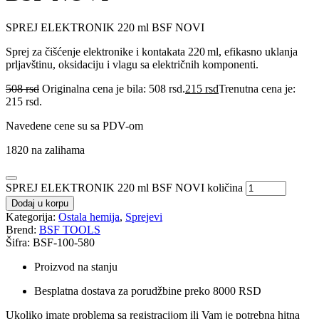
SPREJ ELEKTRONIK 220 ml BSF NOVI
Sprej za čišćenje elektronike i kontakata 220 ml, efikasno uklanja
prljavštinu, oksidaciju i vlagu sa električnih komponenti.
508
rsd
Originalna cena je bila: 508 rsd.
215
rsd
Trenutna cena je:
215 rsd.
Navedene cene su sa PDV-om
1820 na zalihama
SPREJ ELEKTRONIK 220 ml BSF NOVI količina
Dodaj u korpu
Kategorija:
Ostala hemija
,
Sprejevi
Brend:
BSF TOOLS
Šifra: BSF-100-580
Proizvod na stanju
Besplatna dostava za porudžbine preko 8000 RSD
Ukoliko imate problema sa registracijom ili Vam je potrebna hitna