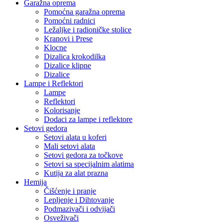
Garažna oprema
Pomoćna garažna oprema
Pomoćni radnici
Ležaljke i radioničke stolice
Kranovi i Prese
Klocne
Dizalica krokodilka
Dizalice klipne
Dizalice
Lampe i Reflektori
Lampe
Reflektori
Kolorisanje
Dodaci za lampe i reflektore
Setovi gedora
Setovi alata u koferi
Mali setovi alata
Setovi gedora za točkove
Setovi sa specijalnim alatima
Kutija za alat prazna
Hemija
Čišćenje i pranje
Lepljenje i Dihtovanje
Podmazivači i odvijači
Osveživači