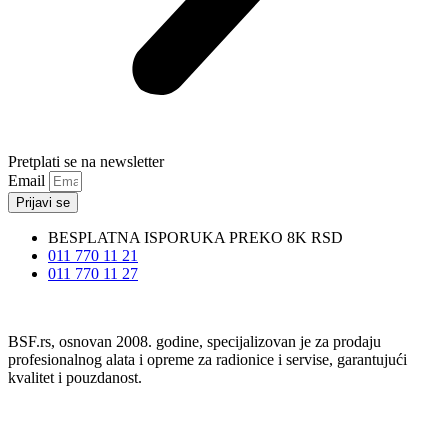
Pretplati se na newsletter
Email
Prijavi se
BESPLATNA ISPORUKA PREKO 8K RSD
011 770 11 21
011 770 11 27
BSF.rs, osnovan 2008. godine, specijalizovan je za prodaju
profesionalnog alata i opreme za radionice i servise, garantujući
kvalitet i pouzdanost.