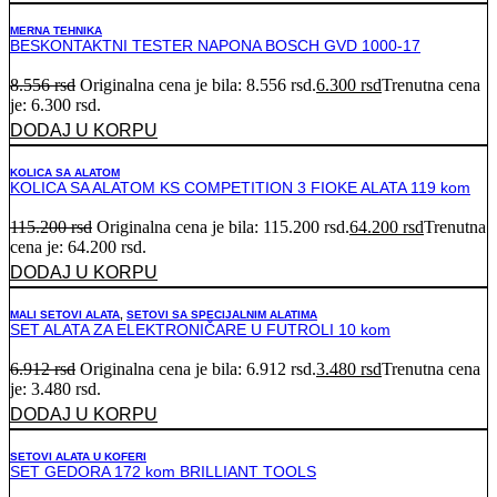
MERNA TEHNIKA
BESKONTAKTNI TESTER NAPONA BOSCH GVD 1000-17
8.556
rsd
Originalna cena je bila: 8.556 rsd.
6.300
rsd
Trenutna cena
je: 6.300 rsd.
DODAJ U KORPU
KOLICA SA ALATOM
KOLICA SA ALATOM KS COMPETITION 3 FIOKE ALATA 119 kom
115.200
rsd
Originalna cena je bila: 115.200 rsd.
64.200
rsd
Trenutna
cena je: 64.200 rsd.
DODAJ U KORPU
MALI SETOVI ALATA
,
SETOVI SA SPECIJALNIM ALATIMA
SET ALATA ZA ELEKTRONIČARE U FUTROLI 10 kom
6.912
rsd
Originalna cena je bila: 6.912 rsd.
3.480
rsd
Trenutna cena
je: 3.480 rsd.
DODAJ U KORPU
SETOVI ALATA U KOFERI
SET GEDORA 172 kom BRILLIANT TOOLS