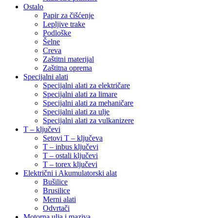
Ostalo
Papir za čišćenje
Lepljive trake
Podloške
Šelne
Creva
Zaštitni materijal
Zaštitna oprema
Specijalni alati
Specijalni alati za električare
Specijalni alati za limare
Specijalni alati za mehaničare
Specijalni alati za ulje
Specijalni alati za vulkanizere
T – ključevi
Setovi T – ključeva
T – inbus ključevi
T – ostali ključevi
T – torex ključevi
Električni i Akumulatorski alat
Bušilice
Brusilice
Merni alati
Odvrtači
Motorna ulja i maziva