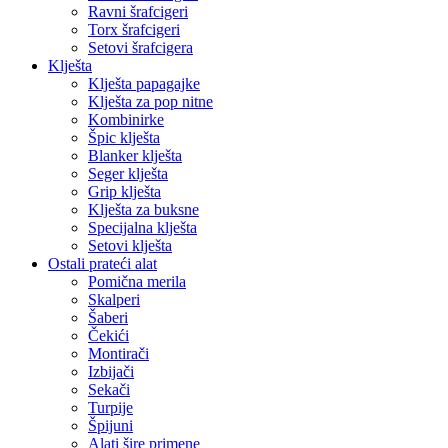
Ravni šrafcigeri
Torx šrafcigeri
Setovi šrafcigera
Klješta
Klješta papagajke
Klješta za pop nitne
Kombinirke
Špic klješta
Blanker klješta
Seger klješta
Grip klješta
Klješta za buksne
Specijalna klješta
Setovi klješta
Ostali prateći alat
Pomična merila
Skalperi
Šaberi
Čekići
Montirači
Izbijači
Sekači
Turpije
Špijuni
Alati šire primene