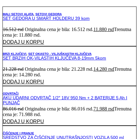
MALI SETOVI ALATA
,
SETOVI GEDORA
SET GEDORA U SMART HOLDERU 39 kom
16.512
rsd
Originalna cena je bila: 16.512 rsd.
11.880
rsd
Trenutna
cena je: 11.880 rsd.
DODAJ U KORPU
BRZI KLJUČEVI
,
SET OKASTO - VILJUŠKASTIH KLJUČEVA
SET BRZIH OK-VILASTIH KLJUČEVA 8-19mm 5kom
21.228
rsd
Originalna cena je bila: 21.228 rsd.
14.280
rsd
Trenutna
cena je: 14.280 rsd.
DODAJ U KORPU
ODVRTAČI
AKU UDARNI ODVRTAČ 1/2″ 18V 950 Nm + 2 BATERIJE 5 Ah I
PUNJAČ
86.016
rsd
Originalna cena je bila: 86.016 rsd.
71.988
rsd
Trenutna
cena je: 71.988 rsd.
DODAJ U KORPU
ČIŠĆENJE I PRANJE
SREDSTVO ZA ČIŠĆENJE UNUTRAŠNJOSTI VOZILA 500 ml