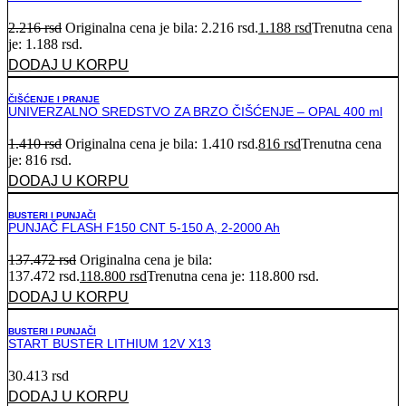
2.216
rsd
Originalna cena je bila: 2.216 rsd.
1.188
rsd
Trenutna cena
je: 1.188 rsd.
DODAJ U KORPU
ČIŠĆENJE I PRANJE
UNIVERZALNO SREDSTVO ZA BRZO ČIŠĆENJE – OPAL 400 ml
1.410
rsd
Originalna cena je bila: 1.410 rsd.
816
rsd
Trenutna cena
je: 816 rsd.
DODAJ U KORPU
BUSTERI I PUNJAČI
PUNJAČ FLASH F150 CNT 5-150 A, 2-2000 Ah
137.472
rsd
Originalna cena je bila:
137.472 rsd.
118.800
rsd
Trenutna cena je: 118.800 rsd.
DODAJ U KORPU
BUSTERI I PUNJAČI
START BUSTER LITHIUM 12V X13
30.413
rsd
DODAJ U KORPU