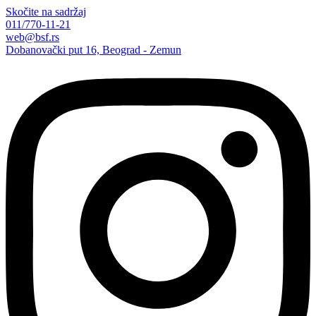
Skočite na sadržaj
011/770-11-21
web@bsf.rs
Dobanovački put 16, Beograd - Zemun