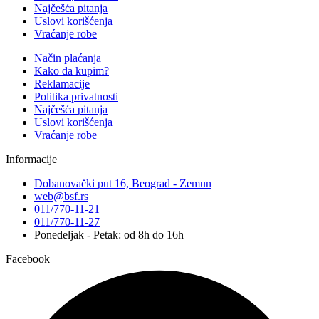
Najčešća pitanja
Uslovi korišćenja
Vraćanje robe
Način plaćanja
Kako da kupim?
Reklamacije
Politika privatnosti
Najčešća pitanja
Uslovi korišćenja
Vraćanje robe
Informacije
Dobanovački put 16, Beograd - Zemun
web@bsf.rs
011/770-11-21
011/770-11-27
Ponedeljak - Petak: od 8h do 16h
Facebook