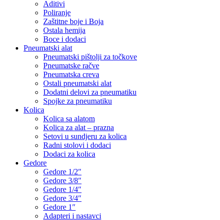
Aditivi
Poliranje
Zaštitne boje i Boja
Ostala hemija
Boce i dodaci
Pneumatski alat
Pneumatski pištolji za točkove
Pneumatske račve
Pneumatska creva
Ostali pneumatski alat
Dodatni delovi za pneumatiku
Spojke za pneumatiku
Kolica
Kolica sa alatom
Kolica za alat – prazna
Setovi u sundjeru za kolica
Radni stolovi i dodaci
Dodaci za kolica
Gedore
Gedore 1/2″
Gedore 3/8″
Gedore 1/4″
Gedore 3/4″
Gedore 1″
Adapteri i nastavci