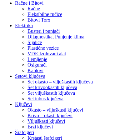
Račne i Bitovi
Račne
Fleksibilne ručice
Bitovi Torx
Elektrika
Busteri i punjači
Dijagnostika, Punjenje klima
Sijalice
Plastične vezice
VDE Izolovani alat
Lemljenje
Osigurači
Kablovi
Setovi ključeva
Set okasto – viljuškastih ključeva
Set krivookastih ključeva
Set viljuškastih ključeva
Set inbus ključeva
Ključevi
Okasto – viljuškasti ključevi
Krivo – okasti ključevi
Viljuškasti ključevi
Brzi ključevi
Šrafcigeri
Krstasti šrafcigeri