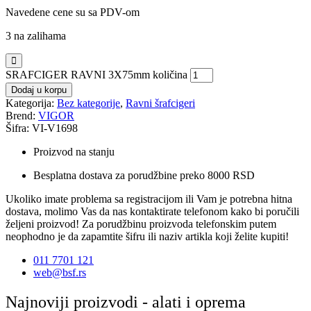
Navedene cene su sa PDV-om
3 na zalihama
SRAFCIGER RAVNI 3X75mm količina
Dodaj u korpu
Kategorija:
Bez kategorije
,
Ravni šrafcigeri
Brend:
VIGOR
Šifra: VI-V1698
Proizvod na stanju
Besplatna dostava za porudžbine preko 8000 RSD
Ukoliko imate problema sa registracijom ili Vam je potrebna hitna
dostava, molimo Vas da nas kontaktirate telefonom kako bi poručili
željeni proizvod! Za porudžbinu proizvoda telefonskim putem
neophodno je da zapamtite šifru ili naziv artikla koji želite kupiti!
011 7701 121
web@bsf.rs
Najnoviji proizvodi - alati i oprema