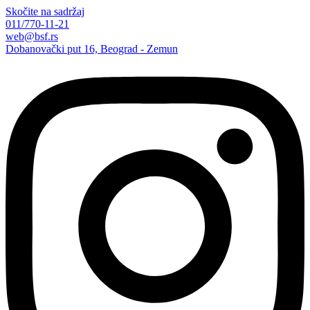
Skočite na sadržaj
011/770-11-21
web@bsf.rs
Dobanovački put 16, Beograd - Zemun