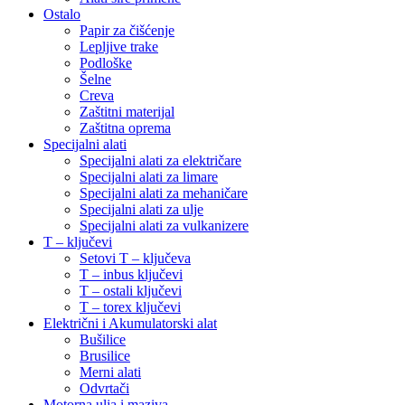
Ostalo
Papir za čišćenje
Lepljive trake
Podloške
Šelne
Creva
Zaštitni materijal
Zaštitna oprema
Specijalni alati
Specijalni alati za električare
Specijalni alati za limare
Specijalni alati za mehaničare
Specijalni alati za ulje
Specijalni alati za vulkanizere
T – ključevi
Setovi T – ključeva
T – inbus ključevi
T – ostali ključevi
T – torex ključevi
Električni i Akumulatorski alat
Bušilice
Brusilice
Merni alati
Odvrtači
Motorna ulja i maziva