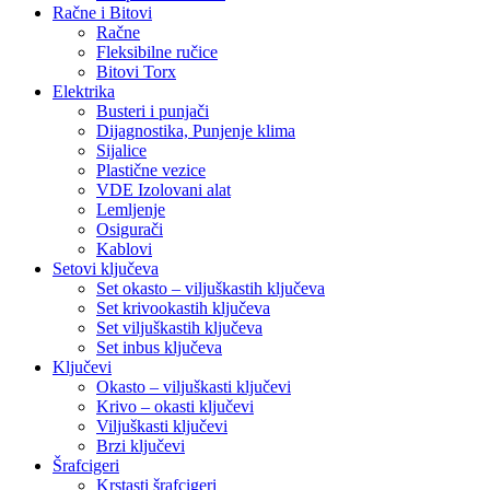
Račne i Bitovi
Račne
Fleksibilne ručice
Bitovi Torx
Elektrika
Busteri i punjači
Dijagnostika, Punjenje klima
Sijalice
Plastične vezice
VDE Izolovani alat
Lemljenje
Osigurači
Kablovi
Setovi ključeva
Set okasto – viljuškastih ključeva
Set krivookastih ključeva
Set viljuškastih ključeva
Set inbus ključeva
Ključevi
Okasto – viljuškasti ključevi
Krivo – okasti ključevi
Viljuškasti ključevi
Brzi ključevi
Šrafcigeri
Krstasti šrafcigeri