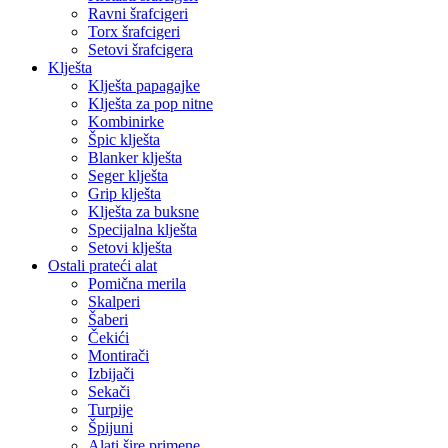
Ravni šrafcigeri
Torx šrafcigeri
Setovi šrafcigera
Klješta
Klješta papagajke
Klješta za pop nitne
Kombinirke
Špic klješta
Blanker klješta
Seger klješta
Grip klješta
Klješta za buksne
Specijalna klješta
Setovi klješta
Ostali prateći alat
Pomična merila
Skalperi
Šaberi
Čekići
Montirači
Izbijači
Sekači
Turpije
Špijuni
Alati šire primene