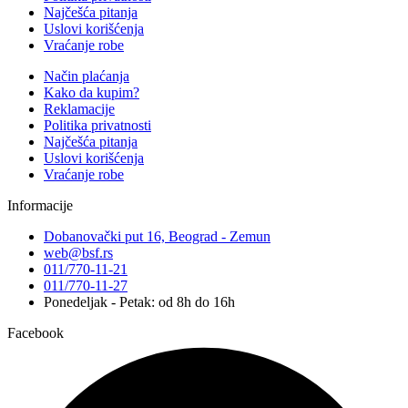
Najčešća pitanja
Uslovi korišćenja
Vraćanje robe
Način plaćanja
Kako da kupim?
Reklamacije
Politika privatnosti
Najčešća pitanja
Uslovi korišćenja
Vraćanje robe
Informacije
Dobanovački put 16, Beograd - Zemun
web@bsf.rs
011/770-11-21
011/770-11-27
Ponedeljak - Petak: od 8h do 16h
Facebook