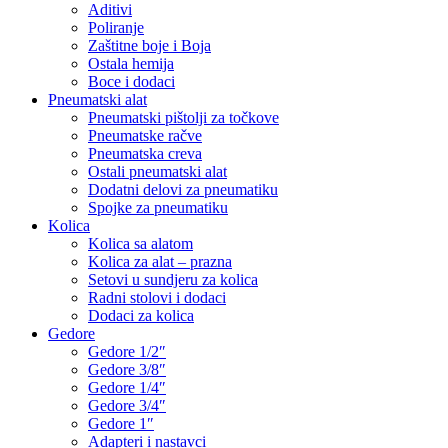
Aditivi
Poliranje
Zaštitne boje i Boja
Ostala hemija
Boce i dodaci
Pneumatski alat
Pneumatski pištolji za točkove
Pneumatske račve
Pneumatska creva
Ostali pneumatski alat
Dodatni delovi za pneumatiku
Spojke za pneumatiku
Kolica
Kolica sa alatom
Kolica za alat – prazna
Setovi u sundjeru za kolica
Radni stolovi i dodaci
Dodaci za kolica
Gedore
Gedore 1/2″
Gedore 3/8″
Gedore 1/4″
Gedore 3/4″
Gedore 1″
Adapteri i nastavci