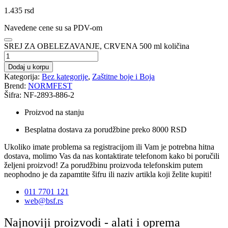
1.435
rsd
Navedene cene su sa PDV-om
SREJ ZA OBELEZAVANJE, CRVENA 500 ml količina
Dodaj u korpu
Kategorija:
Bez kategorije
,
Zaštitne boje i Boja
Brend:
NORMFEST
Šifra: NF-2893-886-2
Proizvod na stanju
Besplatna dostava za porudžbine preko 8000 RSD
Ukoliko imate problema sa registracijom ili Vam je potrebna hitna
dostava, molimo Vas da nas kontaktirate telefonom kako bi poručili
željeni proizvod! Za porudžbinu proizvoda telefonskim putem
neophodno je da zapamtite šifru ili naziv artikla koji želite kupiti!
011 7701 121
web@bsf.rs
Najnoviji proizvodi - alati i oprema