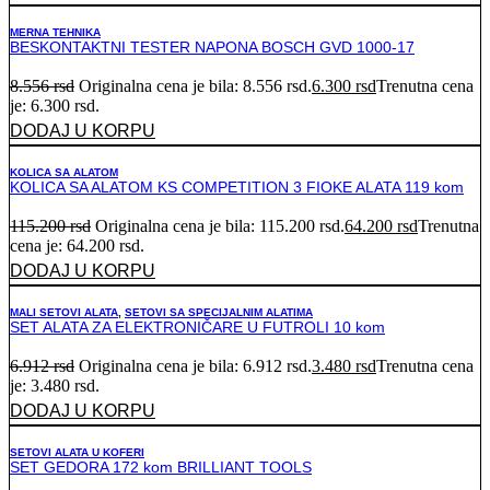
MERNA TEHNIKA
BESKONTAKTNI TESTER NAPONA BOSCH GVD 1000-17
8.556
rsd
Originalna cena je bila: 8.556 rsd.
6.300
rsd
Trenutna cena
je: 6.300 rsd.
DODAJ U KORPU
KOLICA SA ALATOM
KOLICA SA ALATOM KS COMPETITION 3 FIOKE ALATA 119 kom
115.200
rsd
Originalna cena je bila: 115.200 rsd.
64.200
rsd
Trenutna
cena je: 64.200 rsd.
DODAJ U KORPU
MALI SETOVI ALATA
,
SETOVI SA SPECIJALNIM ALATIMA
SET ALATA ZA ELEKTRONIČARE U FUTROLI 10 kom
6.912
rsd
Originalna cena je bila: 6.912 rsd.
3.480
rsd
Trenutna cena
je: 3.480 rsd.
DODAJ U KORPU
SETOVI ALATA U KOFERI
SET GEDORA 172 kom BRILLIANT TOOLS