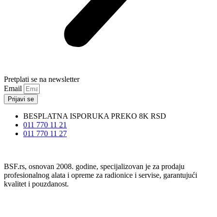
Pretplati se na newsletter
Email
Prijavi se
BESPLATNA ISPORUKA PREKO 8K RSD
011 770 11 21
011 770 11 27
BSF.rs, osnovan 2008. godine, specijalizovan je za prodaju
profesionalnog alata i opreme za radionice i servise, garantujući
kvalitet i pouzdanost.