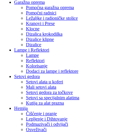
Garažna oprema
Pomoćna garažna oprema
Pomoćni radnici
Ležaljke i radioničke stolice
Kranovi i Prese
Klocne
Dizalica krokodilka
Dizalice klipne
Dizalice
Lampe i Reflektori
Lampe
Reflektori
Kolorisanje
Dodaci za lampe i reflektore
Setovi gedora
Setovi alata u koferi
Mali setovi alata
Setovi gedora za točkove
Setovi sa specijalnim alatima
Kutija za alat prazna
Hemija
Čišćenje i pranje
Lepljenje i Dihtovanje
Podmazivači i odvijači
Osveživači