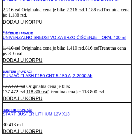
2.216
rsd
Originalna cena je bila: 2.216 rsd.
1.188
rsd
Trenutna cena
je: 1.188 rsd.
DODAJ U KORPU
ČIŠĆENJE I PRANJE
UNIVERZALNO SREDSTVO ZA BRZO ČIŠĆENJE – OPAL 400 ml
1.410
rsd
Originalna cena je bila: 1.410 rsd.
816
rsd
Trenutna cena
je: 816 rsd.
DODAJ U KORPU
BUSTERI I PUNJAČI
PUNJAČ FLASH F150 CNT 5-150 A, 2-2000 Ah
137.472
rsd
Originalna cena je bila:
137.472 rsd.
118.800
rsd
Trenutna cena je: 118.800 rsd.
DODAJ U KORPU
BUSTERI I PUNJAČI
START BUSTER LITHIUM 12V X13
30.413
rsd
DODAJ U KORPU