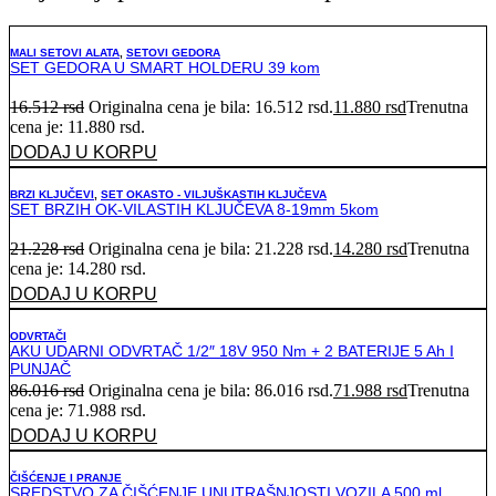
MALI SETOVI ALATA
,
SETOVI GEDORA
SET GEDORA U SMART HOLDERU 39 kom
16.512
rsd
Originalna cena je bila: 16.512 rsd.
11.880
rsd
Trenutna
cena je: 11.880 rsd.
DODAJ U KORPU
BRZI KLJUČEVI
,
SET OKASTO - VILJUŠKASTIH KLJUČEVA
SET BRZIH OK-VILASTIH KLJUČEVA 8-19mm 5kom
21.228
rsd
Originalna cena je bila: 21.228 rsd.
14.280
rsd
Trenutna
cena je: 14.280 rsd.
DODAJ U KORPU
ODVRTAČI
AKU UDARNI ODVRTAČ 1/2″ 18V 950 Nm + 2 BATERIJE 5 Ah I
PUNJAČ
86.016
rsd
Originalna cena je bila: 86.016 rsd.
71.988
rsd
Trenutna
cena je: 71.988 rsd.
DODAJ U KORPU
ČIŠĆENJE I PRANJE
SREDSTVO ZA ČIŠĆENJE UNUTRAŠNJOSTI VOZILA 500 ml