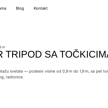
ama
Blog
Kontakt
9 m
 TRIPOD SA TOČKICIMA
 svetala — podesiv visine od 0,9 m do 1,9 m, sa pet točki
g, radionice.