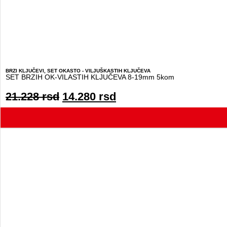
BRZI KLJUČEVI
,
SET OKASTO - VILJUŠKASTIH KLJUČEVA
SET BRZIH OK-VILASTIH KLJUČEVA 8-19mm 5kom
21.228
rsd
14.280
rsd