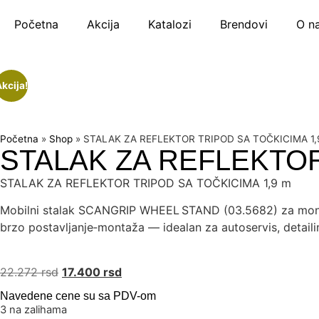
Početna
Akcija
Katalozi
Brendovi
O n
kcija!
Početna
»
Shop
»
STALAK ZA REFLEKTOR TRIPOD SA TOČKICIMA 1,
STALAK ZA REFLEKTOR
STALAK ZA REFLEKTOR TRIPOD SA TOČKICIMA 1,9 m
Mobilni stalak SCANGRIP WHEEL STAND (03.5682) za montažu
brzo postavljanje‑montaža — idealan za autoservis, detailin
22.272
rsd
17.400
rsd
Navedene cene su sa PDV-om
3 na zalihama