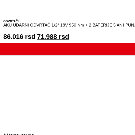
ODVRTAČI
AKU UDARNI ODVRTAČ 1/2″ 18V 950 Nm + 2 BATERIJE 5 Ah I PU
86.016
rsd
71.988
rsd