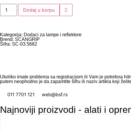
Dodaj u korpu
Kategorija:
Dodaci za lampe i reflektore
Brend:
SCANGRIP
Šifra: SC-03.5682
Ukoliko imate problema sa registracijom ili Vam je potrebna hit
putem neophodno je da zapamtite šifru ili naziv artikla koji želite
011 7701 121
web@bsf.rs
Najnoviji proizvodi - alati i opr