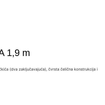
 1,9 m
ća (dva zaključavajuća), čvrsta čelična konstrukcija i