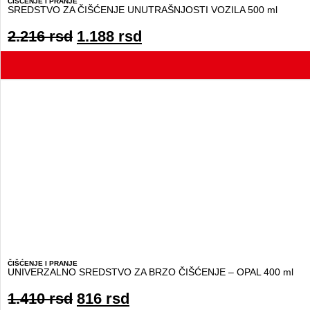
ČIŠĆENJE I PRANJE
SREDSTVO ZA ČIŠĆENJE UNUTRAŠNJOSTI VOZILA 500 ml
2.216
rsd
1.188
rsd
ČIŠĆENJE I PRANJE
UNIVERZALNO SREDSTVO ZA BRZO ČIŠĆENJE – OPAL 400 ml
1.410
rsd
816
rsd