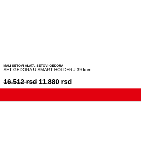
MALI SETOVI ALATA
,
SETOVI GEDORA
SET GEDORA U SMART HOLDERU 39 kom
16.512
rsd
11.880
rsd