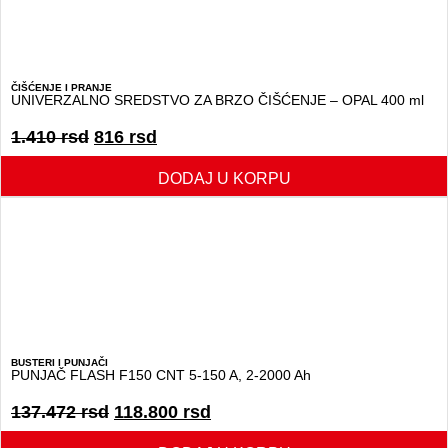
ČIŠĆENJE I PRANJE
UNIVERZALNO SREDSTVO ZA BRZO ČIŠĆENJE – OPAL 400 ml
1.410
rsd
816
rsd
DODAJ U KORPU
BUSTERI I PUNJAČI
PUNJAČ FLASH F150 CNT 5-150 A, 2-2000 Ah
137.472
rsd
118.800
rsd