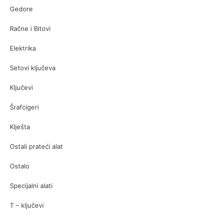
Gedore
Račne i Bitovi
Elektrika
Setovi ključeva
Ključevi
Šrafcigeri
Klješta
Ostali prateći alat
Ostalo
Specijalni alati
T – ključevi