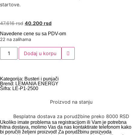
startove.
47.616
rsd
40.200
rsd
Navedene cene su sa PDV-om
22 na zalihama
Dodaj u korpu
Kategorija:
Busteri i punjači
Brend:
LEMANIA ENERGY
Šifra: LE-P1-2500
Proizvod na stanju
Besplatna dostava za porudžbine preko 8000 RSD
Ukoliko imate problema sa registracijom ili Vam je potrebna
hitna dostava, molimo Vas da nas kontaktirate telefonom kako
bi poručili željeni proizvod! Za porudžbinu proizvoda