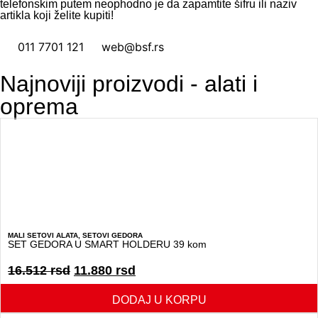
telefonskim putem neophodno je da zapamtite šifru ili naziv
artikla koji želite kupiti!
011 7701 121
web@bsf.rs
Najnoviji proizvodi - alati i
oprema
MALI SETOVI ALATA
,
SETOVI GEDORA
SET GEDORA U SMART HOLDERU 39 kom
16.512
rsd
11.880
rsd
DODAJ U KORPU