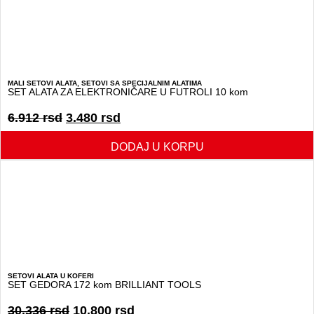
MALI SETOVI ALATA
,
SETOVI SA SPECIJALNIM ALATIMA
SET ALATA ZA ELEKTRONIČARE U FUTROLI 10 kom
6.912
rsd
3.480
rsd
DODAJ U KORPU
SETOVI ALATA U KOFERI
SET GEDORA 172 kom BRILLIANT TOOLS
30.336
rsd
10.800
rsd