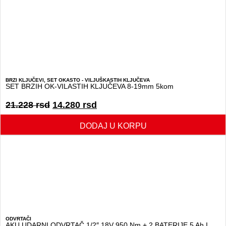
BRZI KLJUČEVI
,
SET OKASTO - VILJUŠKASTIH KLJUČEVA
SET BRZIH OK-VILASTIH KLJUČEVA 8-19mm 5kom
21.228
rsd
14.280
rsd
DODAJ U KORPU
ODVRTAČI
AKU UDARNI ODVRTAČ 1/2″ 18V 950 Nm + 2 BATERIJE 5 Ah I