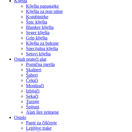
Klješta
Klješta papagajke
Klješta za pop nitne
Kombinirke
Špic klješta
Blanker klješta
Seger klješta
Grip klješta
Klješta za buksne
Specijalna klješta
Setovi klješta
Ostali prateći alat
Pomična merila
Skalperi
Šaberi
Čekići
Montirači
Izbijači
Sekači
Turpije
Špijuni
Alati šire primene
Ostalo
Papir za čišćenje
Lepljive trake