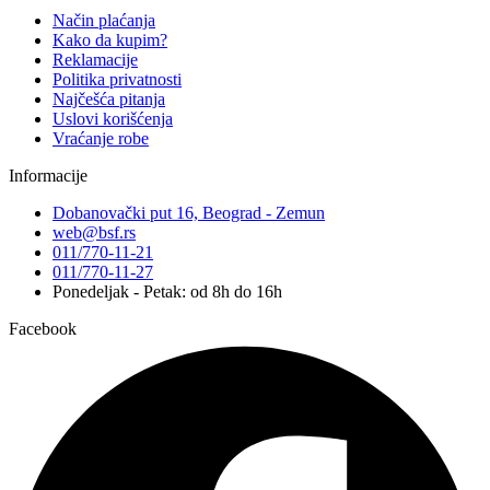
Način plaćanja
Kako da kupim?
Reklamacije
Politika privatnosti
Najčešća pitanja
Uslovi korišćenja
Vraćanje robe
Informacije
Dobanovački put 16, Beograd - Zemun
web@bsf.rs
011/770-11-21
011/770-11-27
Ponedeljak - Petak: od 8h do 16h
Facebook