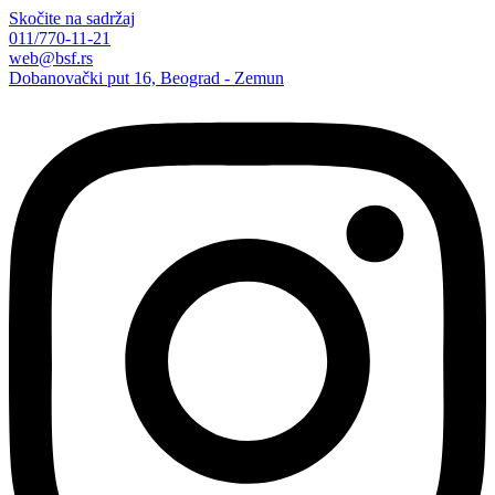
Skočite na sadržaj
011/770-11-21
web@bsf.rs
Dobanovački put 16, Beograd - Zemun