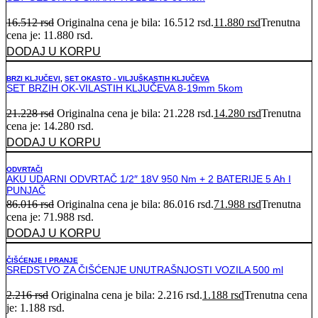
16.512
rsd
Originalna cena je bila: 16.512 rsd.
11.880
rsd
Trenutna
cena je: 11.880 rsd.
DODAJ U KORPU
BRZI KLJUČEVI
,
SET OKASTO - VILJUŠKASTIH KLJUČEVA
SET BRZIH OK-VILASTIH KLJUČEVA 8-19mm 5kom
21.228
rsd
Originalna cena je bila: 21.228 rsd.
14.280
rsd
Trenutna
cena je: 14.280 rsd.
DODAJ U KORPU
ODVRTAČI
AKU UDARNI ODVRTAČ 1/2″ 18V 950 Nm + 2 BATERIJE 5 Ah I
PUNJAČ
86.016
rsd
Originalna cena je bila: 86.016 rsd.
71.988
rsd
Trenutna
cena je: 71.988 rsd.
DODAJ U KORPU
ČIŠĆENJE I PRANJE
SREDSTVO ZA ČIŠĆENJE UNUTRAŠNJOSTI VOZILA 500 ml
2.216
rsd
Originalna cena je bila: 2.216 rsd.
1.188
rsd
Trenutna cena
je: 1.188 rsd.