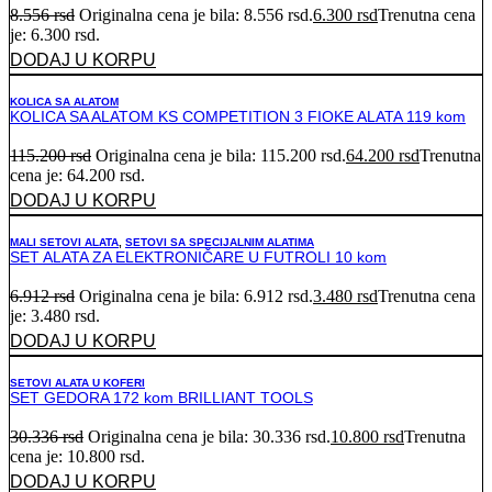
8.556
rsd
Originalna cena je bila: 8.556 rsd.
6.300
rsd
Trenutna cena
je: 6.300 rsd.
DODAJ U KORPU
KOLICA SA ALATOM
KOLICA SA ALATOM KS COMPETITION 3 FIOKE ALATA 119 kom
115.200
rsd
Originalna cena je bila: 115.200 rsd.
64.200
rsd
Trenutna
cena je: 64.200 rsd.
DODAJ U KORPU
MALI SETOVI ALATA
,
SETOVI SA SPECIJALNIM ALATIMA
SET ALATA ZA ELEKTRONIČARE U FUTROLI 10 kom
6.912
rsd
Originalna cena je bila: 6.912 rsd.
3.480
rsd
Trenutna cena
je: 3.480 rsd.
DODAJ U KORPU
SETOVI ALATA U KOFERI
SET GEDORA 172 kom BRILLIANT TOOLS
30.336
rsd
Originalna cena je bila: 30.336 rsd.
10.800
rsd
Trenutna
cena je: 10.800 rsd.
DODAJ U KORPU