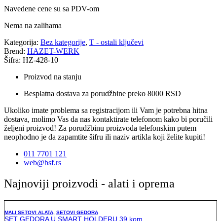
Navedene cene su sa PDV-om
Nema na zalihama
Kategorija:
Bez kategorije
,
T - ostali ključevi
Brend:
HAZET-WERK
Šifra: HZ-428-10
Proizvod na stanju
Besplatna dostava za porudžbine preko 8000 RSD
Ukoliko imate problema sa registracijom ili Vam je potrebna hitna
dostava, molimo Vas da nas kontaktirate telefonom kako bi poručili
željeni proizvod! Za porudžbinu proizvoda telefonskim putem
neophodno je da zapamtite šifru ili naziv artikla koji želite kupiti!
011 7701 121
web@bsf.rs
Najnoviji proizvodi - alati i oprema
MALI SETOVI ALATA
,
SETOVI GEDORA
SET GEDORA U SMART HOLDERU 39 kom