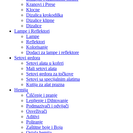
Kranovi i Prese
Klocne
Dizalica krokodilka
Dizalice klipne
Dizalice
Lampe i Reflektori
Lampe
Reflektori
Kolorisanje
Dodaci za lampe i reflektore
Setovi gedora
Setovi alata u koferi
Mali setovi alata
Setovi gedora za točkove
Setovi sa specijalnim alatima
Kutija za alat prazna
Hemija
Čišćenje i pranje
Lepljenje i Dihtovanje
Podmazivači i odvijači
Osveživači
Aditivi
Poliranje
Zaštitne boje i Boja
Ostala hemija