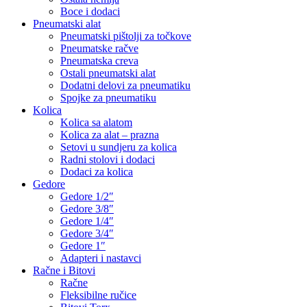
Boce i dodaci
Pneumatski alat
Pneumatski pištolji za točkove
Pneumatske račve
Pneumatska creva
Ostali pneumatski alat
Dodatni delovi za pneumatiku
Spojke za pneumatiku
Kolica
Kolica sa alatom
Kolica za alat – prazna
Setovi u sundjeru za kolica
Radni stolovi i dodaci
Dodaci za kolica
Gedore
Gedore 1/2″
Gedore 3/8″
Gedore 1/4″
Gedore 3/4″
Gedore 1″
Adapteri i nastavci
Račne i Bitovi
Račne
Fleksibilne ručice