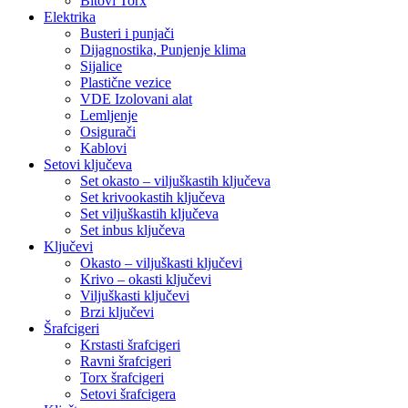
Bitovi Torx
Elektrika
Busteri i punjači
Dijagnostika, Punjenje klima
Sijalice
Plastične vezice
VDE Izolovani alat
Lemljenje
Osigurači
Kablovi
Setovi ključeva
Set okasto – viljuškastih ključeva
Set krivookastih ključeva
Set viljuškastih ključeva
Set inbus ključeva
Ključevi
Okasto – viljuškasti ključevi
Krivo – okasti ključevi
Viljuškasti ključevi
Brzi ključevi
Šrafcigeri
Krstasti šrafcigeri
Ravni šrafcigeri
Torx šrafcigeri
Setovi šrafcigera