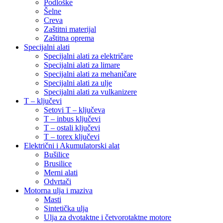
Podloške
Šelne
Creva
Zaštitni materijal
Zaštitna oprema
Specijalni alati
Specijalni alati za električare
Specijalni alati za limare
Specijalni alati za mehaničare
Specijalni alati za ulje
Specijalni alati za vulkanizere
T – ključevi
Setovi T – ključeva
T – inbus ključevi
T – ostali ključevi
T – torex ključevi
Električni i Akumulatorski alat
Bušilice
Brusilice
Merni alati
Odvrtači
Motorna ulja i maziva
Masti
Sintetička ulja
Ulja za dvotaktne i četvorotaktne motore