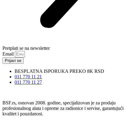
Pretplati se na newsletter
Email
Prijavi se
BESPLATNA ISPORUKA PREKO 8K RSD
011 770 11 21
011 770 11 27
BSF.rs, osnovan 2008. godine, specijalizovan je za prodaju
profesionalnog alata i opreme za radionice i servise, garantujući
kvalitet i pouzdanost.