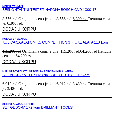
MERNA TEHNIKA
BESKONTAKTNI TESTER NAPONA BOSCH GVD 1000-17
8.556
rsd
Originalna cena je bila: 8.556 rsd.
6.300
rsd
Trenutna cena
je: 6.300 rsd.
DODAJ U KORPU
KOLICA SA ALATOM
KOLICA SA ALATOM KS COMPETITION 3 FIOKE ALATA 119 kom
115.200
rsd
Originalna cena je bila: 115.200 rsd.
64.200
rsd
Trenutna
cena je: 64.200 rsd.
DODAJ U KORPU
MALI SETOVI ALATA
,
SETOVI SA SPECIJALNIM ALATIMA
SET ALATA ZA ELEKTRONIČARE U FUTROLI 10 kom
6.912
rsd
Originalna cena je bila: 6.912 rsd.
3.480
rsd
Trenutna cena
je: 3.480 rsd.
DODAJ U KORPU
SETOVI ALATA U KOFERI
SET GEDORA 172 kom BRILLIANT TOOLS