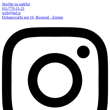
Skočite na sadržaj
011/770-11-21
web@bsf.rs
Dobanovački put 16, Beograd - Zemun