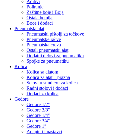
Aditivi
Poliranje
Zaštitne boje i Boja
Ostala hemija
Boce i dodaci
Pneumatski alat
Pneumatski pištolji za točkove
Pneumatske račve
Pneumatska creva
Ostali pneumatski alat
Dodatni delovi za pneumatiku
Spojke za pneumatiku
Kolica
Kolica sa alatom
Kolica za alat – prazna
Setovi u sundjeru za kolica
Radni stolovi i dodaci
Dodaci za kolica
Gedore
Gedore 1/2″
Gedore 3/8″
Gedore 1/4″
Gedore 3/4″
Gedore 1″
Adapteri i nastavci