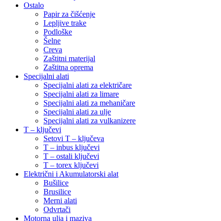
Ostalo
Papir za čišćenje
Lepljive trake
Podloške
Šelne
Creva
Zaštitni materijal
Zaštitna oprema
Specijalni alati
Specijalni alati za električare
Specijalni alati za limare
Specijalni alati za mehaničare
Specijalni alati za ulje
Specijalni alati za vulkanizere
T – ključevi
Setovi T – ključeva
T – inbus ključevi
T – ostali ključevi
T – torex ključevi
Električni i Akumulatorski alat
Bušilice
Brusilice
Merni alati
Odvrtači
Motorna ulja i maziva