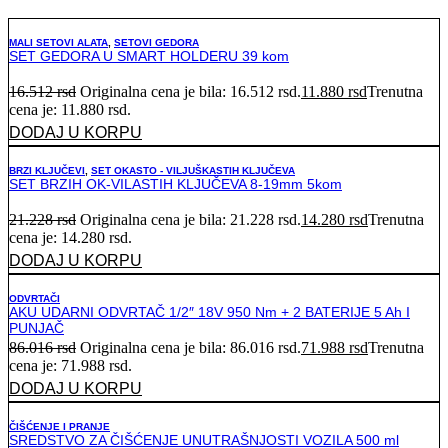
MALI SETOVI ALATA
,
SETOVI GEDORA
SET GEDORA U SMART HOLDERU 39 kom
16.512
rsd
Originalna cena je bila: 16.512 rsd.
11.880
rsd
Trenutna
cena je: 11.880 rsd.
DODAJ U KORPU
BRZI KLJUČEVI
,
SET OKASTO - VILJUŠKASTIH KLJUČEVA
SET BRZIH OK-VILASTIH KLJUČEVA 8-19mm 5kom
21.228
rsd
Originalna cena je bila: 21.228 rsd.
14.280
rsd
Trenutna
cena je: 14.280 rsd.
DODAJ U KORPU
ODVRTAČI
AKU UDARNI ODVRTAČ 1/2″ 18V 950 Nm + 2 BATERIJE 5 Ah I
PUNJAČ
86.016
rsd
Originalna cena je bila: 86.016 rsd.
71.988
rsd
Trenutna
cena je: 71.988 rsd.
DODAJ U KORPU
ČIŠĆENJE I PRANJE
SREDSTVO ZA ČIŠĆENJE UNUTRAŠNJOSTI VOZILA 500 ml