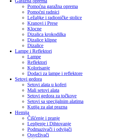
Garažna oprema
Pomoćna garažna oprema
Pomoćni radnici
Ležaljke i radioničke stolice
Kranovi i Prese
Klocne
Dizalica krokodilka
Dizalice klipne
Dizalice
Lampe i Reflektori
Lampe
Reflektori
Kolorisanje
Dodaci za lampe i reflektore
Setovi gedora
Setovi alata u koferi
Mali setovi alata
Setovi gedora za točkove
Setovi sa specijalnim alatima
Kutija za alat prazna
Hemija
Čišćenje i pranje
Lepljenje i Dihtovanje
Podmazivači i odvijači
Osveživači