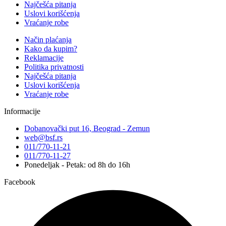
Najčešća pitanja
Uslovi korišćenja
Vraćanje robe
Način plaćanja
Kako da kupim?
Reklamacije
Politika privatnosti
Najčešća pitanja
Uslovi korišćenja
Vraćanje robe
Informacije
Dobanovački put 16, Beograd - Zemun
web@bsf.rs
011/770-11-21
011/770-11-27
Ponedeljak - Petak: od 8h do 16h
Facebook