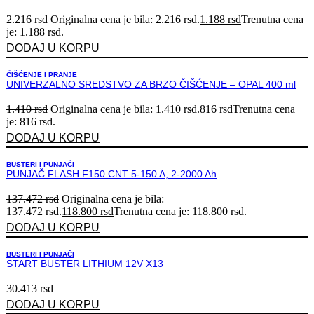
2.216
rsd
Originalna cena je bila: 2.216 rsd.
1.188
rsd
Trenutna cena
je: 1.188 rsd.
DODAJ U KORPU
ČIŠĆENJE I PRANJE
UNIVERZALNO SREDSTVO ZA BRZO ČIŠĆENJE – OPAL 400 ml
1.410
rsd
Originalna cena je bila: 1.410 rsd.
816
rsd
Trenutna cena
je: 816 rsd.
DODAJ U KORPU
BUSTERI I PUNJAČI
PUNJAČ FLASH F150 CNT 5-150 A, 2-2000 Ah
137.472
rsd
Originalna cena je bila:
137.472 rsd.
118.800
rsd
Trenutna cena je: 118.800 rsd.
DODAJ U KORPU
BUSTERI I PUNJAČI
START BUSTER LITHIUM 12V X13
30.413
rsd
DODAJ U KORPU