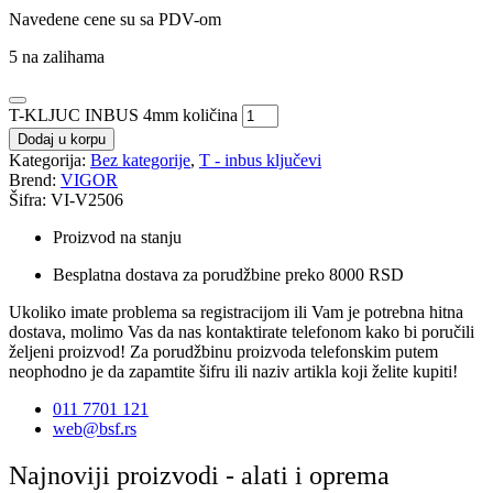
Navedene cene su sa PDV-om
5 na zalihama
T-KLJUC INBUS 4mm količina
Dodaj u korpu
Kategorija:
Bez kategorije
,
T - inbus ključevi
Brend:
VIGOR
Šifra: VI-V2506
Proizvod na stanju
Besplatna dostava za porudžbine preko 8000 RSD
Ukoliko imate problema sa registracijom ili Vam je potrebna hitna
dostava, molimo Vas da nas kontaktirate telefonom kako bi poručili
željeni proizvod! Za porudžbinu proizvoda telefonskim putem
neophodno je da zapamtite šifru ili naziv artikla koji želite kupiti!
011 7701 121
web@bsf.rs
Najnoviji proizvodi - alati i oprema