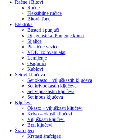
Račne i Bitovi
Račne
Fleksibilne ručice
Bitovi Torx
Elektrika
Busteri i punjači
Dijagnostika, Punjenje klima
Sijalice
Plastične vezice
VDE Izolovani alat
Lemljenje
Osigurači
Kablovi
Setovi ključeva
Set okasto – viljuškastih ključeva
Set krivookastih ključeva
Set viljuškastih ključeva
Set inbus ključeva
Ključevi
Okasto – viljuškasti ključevi
Krivo – okasti ključevi
Viljuškasti ključevi
Brzi ključevi
Šrafcigeri
Krstasti šrafcigeri