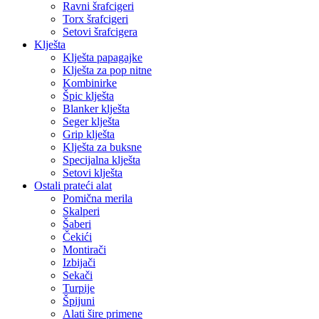
Ravni šrafcigeri
Torx šrafcigeri
Setovi šrafcigera
Klješta
Klješta papagajke
Klješta za pop nitne
Kombinirke
Špic klješta
Blanker klješta
Seger klješta
Grip klješta
Klješta za buksne
Specijalna klješta
Setovi klješta
Ostali prateći alat
Pomična merila
Skalperi
Šaberi
Čekići
Montirači
Izbijači
Sekači
Turpije
Špijuni
Alati šire primene