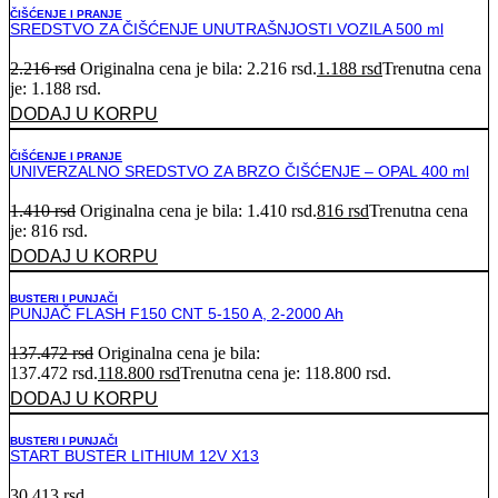
ČIŠĆENJE I PRANJE
SREDSTVO ZA ČIŠĆENJE UNUTRAŠNJOSTI VOZILA 500 ml
2.216
rsd
Originalna cena je bila: 2.216 rsd.
1.188
rsd
Trenutna cena
je: 1.188 rsd.
DODAJ U KORPU
ČIŠĆENJE I PRANJE
UNIVERZALNO SREDSTVO ZA BRZO ČIŠĆENJE – OPAL 400 ml
1.410
rsd
Originalna cena je bila: 1.410 rsd.
816
rsd
Trenutna cena
je: 816 rsd.
DODAJ U KORPU
BUSTERI I PUNJAČI
PUNJAČ FLASH F150 CNT 5-150 A, 2-2000 Ah
137.472
rsd
Originalna cena je bila:
137.472 rsd.
118.800
rsd
Trenutna cena je: 118.800 rsd.
DODAJ U KORPU
BUSTERI I PUNJAČI
START BUSTER LITHIUM 12V X13
30.413
rsd