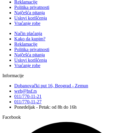
Reklamacije
Politika privatnosti
Najčešća pitanja
Uslovi korišćenja
Vraćanje robe
Način plaćanja
Kako da kupim?
Reklamacije
Politika privatnosti
Najčešća pitanja
Uslovi korišćenja
Vraćanje robe
Informacije
Dobanovački put 16, Beograd - Zemun
web@bsf.rs
011/770-11-21
011/770-11-27
Ponedeljak - Petak: od 8h do 16h
Facebook