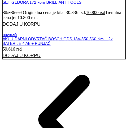
SET GEDORA 172 kom BRILLIANT TOOLS
30.336
rsd
Originalna cena je bila: 30.336 rsd.
10.800
rsd
Trenutna
cena je: 10.800 rsd.
DODAJ U KORPU
ODVRTAČI
AKU UDARNI ODVRTAČ BOSCH GDS 18V-350 560 Nm + 2x
BATERIJE 4 Ah + PUNJAČ
59.616
rsd
DODAJ U KORPU