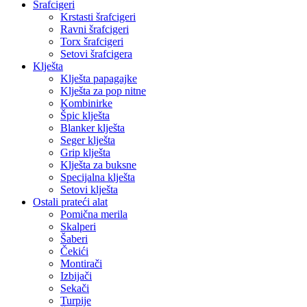
Šrafcigeri
Krstasti šrafcigeri
Ravni šrafcigeri
Torx šrafcigeri
Setovi šrafcigera
Klješta
Klješta papagajke
Klješta za pop nitne
Kombinirke
Špic klješta
Blanker klješta
Seger klješta
Grip klješta
Klješta za buksne
Specijalna klješta
Setovi klješta
Ostali prateći alat
Pomična merila
Skalperi
Šaberi
Čekići
Montirači
Izbijači
Sekači
Turpije