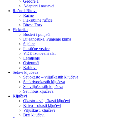
Gedore 1″
Adapteri i nastavci
Račne i Bitovi
Račne
Fleksibilne ručice
Bitovi Torx
Elektrika
Busteri i punjači
Dijagnostika, Punjenje klima
Sijalice
Plastične vezice
VDE Izolovani alat
Lemljenje
Osigurači
Kablovi
Setovi ključeva
Set okasto – viljuškastih ključeva
Set krivookastih ključeva
Set viljuškastih ključeva
Set inbus ključeva
Ključevi
Okasto – viljuškasti ključevi
Krivo – okasti ključevi
Viljuškasti ključevi
Brzi ključevi