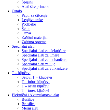
Špijuni
Alati šire primene
Ostalo
Papir za čišćenje
Lepljive trake
Podloške
Šelne
Creva
Zaštitni materijal
Zaštitna oprema
Specijalni alati
Specijalni alati za električare
Specijalni alati za limare
Specijalni alati za mehaničare
Specijalni alati za ulje
Specijalni alati za vulkanizere
T – ključevi
Setovi T – ključeva
T – inbus ključevi
T – ostali ključevi
T – torex ključevi
Električni i Akumulatorski alat
Bušilice
Brusilice
Merni alati