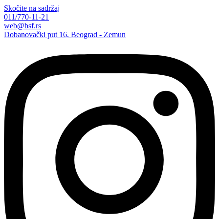
Skočite na sadržaj
011/770-11-21
web@bsf.rs
Dobanovački put 16, Beograd - Zemun