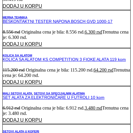
DODAJ U KORPU
MERNA TEHNIKA
BESKONTAKTNI TESTER NAPONA BOSCH GVD 1000-17
8.556
rsd
Originalna cena je bila: 8.556 rsd.
6.300
rsd
Trenutna cena
je: 6.300 rsd.
DODAJ U KORPU
KOLICA SA ALATOM
KOLICA SA ALATOM KS COMPETITION 3 FIOKE ALATA 119 kom
115.200
rsd
Originalna cena je bila: 115.200 rsd.
64.200
rsd
Trenutna
cena je: 64.200 rsd.
DODAJ U KORPU
MALI SETOVI ALATA
,
SETOVI SA SPECIJALNIM ALATIMA
SET ALATA ZA ELEKTRONIČARE U FUTROLI 10 kom
6.912
rsd
Originalna cena je bila: 6.912 rsd.
3.480
rsd
Trenutna cena
je: 3.480 rsd.
DODAJ U KORPU
SETOVI ALATA U KOFERI