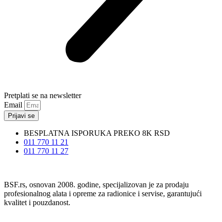
Pretplati se na newsletter
Email
Prijavi se
BESPLATNA ISPORUKA PREKO 8K RSD
011 770 11 21
011 770 11 27
BSF.rs, osnovan 2008. godine, specijalizovan je za prodaju
profesionalnog alata i opreme za radionice i servise, garantujući
kvalitet i pouzdanost.