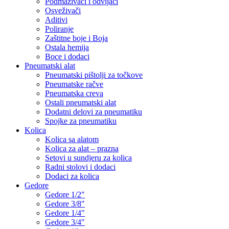
Podmazivači i odvijači
Osveživači
Aditivi
Poliranje
Zaštitne boje i Boja
Ostala hemija
Boce i dodaci
Pneumatski alat
Pneumatski pištolji za točkove
Pneumatske račve
Pneumatska creva
Ostali pneumatski alat
Dodatni delovi za pneumatiku
Spojke za pneumatiku
Kolica
Kolica sa alatom
Kolica za alat – prazna
Setovi u sundjeru za kolica
Radni stolovi i dodaci
Dodaci za kolica
Gedore
Gedore 1/2″
Gedore 3/8″
Gedore 1/4″
Gedore 3/4″