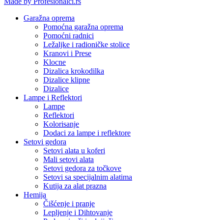
Made by Profesionalci.rs
Garažna oprema
Pomoćna garažna oprema
Pomoćni radnici
Ležaljke i radioničke stolice
Kranovi i Prese
Klocne
Dizalica krokodilka
Dizalice klipne
Dizalice
Lampe i Reflektori
Lampe
Reflektori
Kolorisanje
Dodaci za lampe i reflektore
Setovi gedora
Setovi alata u koferi
Mali setovi alata
Setovi gedora za točkove
Setovi sa specijalnim alatima
Kutija za alat prazna
Hemija
Čišćenje i pranje
Lepljenje i Dihtovanje