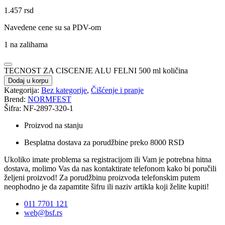
1.457
rsd
Navedene cene su sa PDV-om
1 na zalihama
TECNOST ZA CISCENJE ALU FELNI 500 ml količina
Dodaj u korpu
Kategorija:
Bez kategorije
,
Čišćenje i pranje
Brend:
NORMFEST
Šifra: NF-2897-320-1
Proizvod na stanju
Besplatna dostava za porudžbine preko 8000 RSD
Ukoliko imate problema sa registracijom ili Vam je potrebna hitna
dostava, molimo Vas da nas kontaktirate telefonom kako bi poručili
željeni proizvod! Za porudžbinu proizvoda telefonskim putem
neophodno je da zapamtite šifru ili naziv artikla koji želite kupiti!
011 7701 121
web@bsf.rs