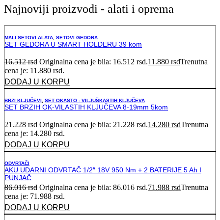
Najnoviji proizvodi - alati i oprema
MALI SETOVI ALATA
,
SETOVI GEDORA
SET GEDORA U SMART HOLDERU 39 kom
16.512
rsd
Originalna cena je bila: 16.512 rsd.
11.880
rsd
Trenutna
cena je: 11.880 rsd.
DODAJ U KORPU
BRZI KLJUČEVI
,
SET OKASTO - VILJUŠKASTIH KLJUČEVA
SET BRZIH OK-VILASTIH KLJUČEVA 8-19mm 5kom
21.228
rsd
Originalna cena je bila: 21.228 rsd.
14.280
rsd
Trenutna
cena je: 14.280 rsd.
DODAJ U KORPU
ODVRTAČI
AKU UDARNI ODVRTAČ 1/2″ 18V 950 Nm + 2 BATERIJE 5 Ah I
PUNJAČ
86.016
rsd
Originalna cena je bila: 86.016 rsd.
71.988
rsd
Trenutna
cena je: 71.988 rsd.
DODAJ U KORPU