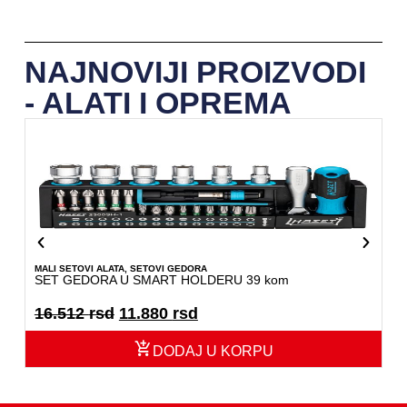
NAJNOVIJI PROIZVODI
- ALATI I OPREMA
MALI SETOVI ALATA
,
SETOVI GEDORA
BR
SET GEDORA U SMART HOLDERU 39 kom
SE
16.512
rsd
11.880
rsd
2
DODAJ U KORPU