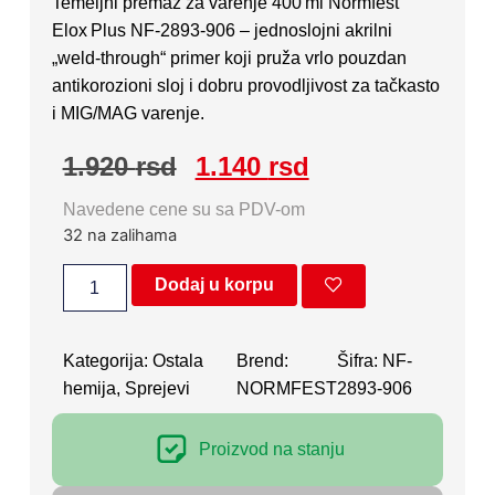
Temeljni premaz za varenje 400 ml Normfest
Elox Plus NF‑2893‑906 – jednoslojni akrilni
„weld‐through“ primer koji pruža vrlo pouzdan
antikorozioni sloj i dobru provodljivost za tačkasto
i MIG/MAG varenje.
1.920
rsd
1.140
rsd
Navedene cene su sa PDV-om
32 na zalihama
Dodaj u korpu
Kategorija:
Ostala
Brend:
Šifra: NF-
hemija
,
Sprejevi
NORMFEST
2893-906
Proizvod na stanju