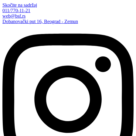
Skočite na sadržaj
011/770-11-21
web@bsf.rs
Dobanovački put 16, Beograd - Zemun