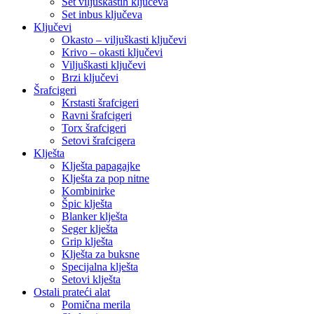
Set viljuškastih ključeva
Set inbus ključeva
Ključevi
Okasto – viljuškasti ključevi
Krivo – okasti ključevi
Viljuškasti ključevi
Brzi ključevi
Šrafcigeri
Krstasti šrafcigeri
Ravni šrafcigeri
Torx šrafcigeri
Setovi šrafcigera
Klješta
Klješta papagajke
Klješta za pop nitne
Kombinirke
Špic klješta
Blanker klješta
Seger klješta
Grip klješta
Klješta za buksne
Specijalna klješta
Setovi klješta
Ostali prateći alat
Pomična merila