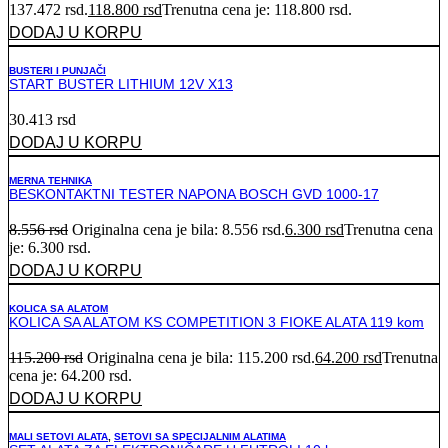
137.472 rsd.
118.800
rsd
Trenutna cena je: 118.800 rsd.
DODAJ U KORPU
BUSTERI I PUNJAČI
START BUSTER LITHIUM 12V X13
30.413
rsd
DODAJ U KORPU
MERNA TEHNIKA
BESKONTAKTNI TESTER NAPONA BOSCH GVD 1000-17
8.556
rsd
Originalna cena je bila: 8.556 rsd.
6.300
rsd
Trenutna cena
je: 6.300 rsd.
DODAJ U KORPU
KOLICA SA ALATOM
KOLICA SA ALATOM KS COMPETITION 3 FIOKE ALATA 119 kom
115.200
rsd
Originalna cena je bila: 115.200 rsd.
64.200
rsd
Trenutna
cena je: 64.200 rsd.
DODAJ U KORPU
MALI SETOVI ALATA
,
SETOVI SA SPECIJALNIM ALATIMA