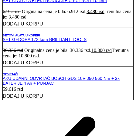
SET ALATA ZA ELEKTRONIČARE U FUTROLI 10 kom
6.912
rsd
Originalna cena je bila: 6.912 rsd.
3.480
rsd
Trenutna cena
je: 3.480 rsd.
DODAJ U KORPU
SETOVI ALATA U KOFERI
SET GEDORA 172 kom BRILLIANT TOOLS
30.336
rsd
Originalna cena je bila: 30.336 rsd.
10.800
rsd
Trenutna
cena je: 10.800 rsd.
DODAJ U KORPU
ODVRTAČI
AKU UDARNI ODVRTAČ BOSCH GDS 18V-350 560 Nm + 2x
BATERIJE 4 Ah + PUNJAČ
59.616
rsd
DODAJ U KORPU