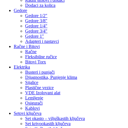
Radni stolovi i dodaci
Dodaci za kolica
Gedore
Gedore 1/2″
Gedore 3/8″
Gedore 1/4″
Gedore 3/4″
Gedore 1″
Adapteri i nastavci
Račne i Bitovi
Račne
Fleksibilne ručice
Bitovi Torx
Elektrika
Busteri i punjači
Dijagnostika, Punjenje klima
Sijalice
Plastične vezice
VDE Izolovani alat
Lemljenje
Osigurači
Kablovi
Setovi ključeva
Set okasto – viljuškastih ključeva
Set krivookastih ključeva