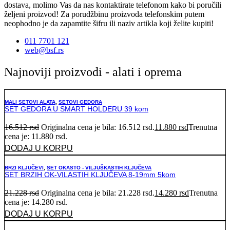
dostava, molimo Vas da nas kontaktirate telefonom kako bi poručili
željeni proizvod! Za porudžbinu proizvoda telefonskim putem
neophodno je da zapamtite šifru ili naziv artikla koji želite kupiti!
011 7701 121
web@bsf.rs
Najnoviji proizvodi - alati i oprema
MALI SETOVI ALATA
,
SETOVI GEDORA
SET GEDORA U SMART HOLDERU 39 kom
16.512
rsd
Originalna cena je bila: 16.512 rsd.
11.880
rsd
Trenutna
cena je: 11.880 rsd.
DODAJ U KORPU
BRZI KLJUČEVI
,
SET OKASTO - VILJUŠKASTIH KLJUČEVA
SET BRZIH OK-VILASTIH KLJUČEVA 8-19mm 5kom
21.228
rsd
Originalna cena je bila: 21.228 rsd.
14.280
rsd
Trenutna
cena je: 14.280 rsd.
DODAJ U KORPU