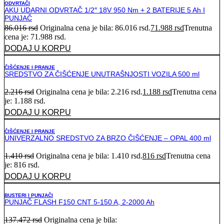
ODVRTAČI
AKU UDARNI ODVRTAČ 1/2″ 18V 950 Nm + 2 BATERIJE 5 Ah I
PUNJAČ
86.016
rsd
Originalna cena je bila: 86.016 rsd.
71.988
rsd
Trenutna
cena je: 71.988 rsd.
DODAJ U KORPU
ČIŠĆENJE I PRANJE
SREDSTVO ZA ČIŠĆENJE UNUTRAŠNJOSTI VOZILA 500 ml
2.216
rsd
Originalna cena je bila: 2.216 rsd.
1.188
rsd
Trenutna cena
je: 1.188 rsd.
DODAJ U KORPU
ČIŠĆENJE I PRANJE
UNIVERZALNO SREDSTVO ZA BRZO ČIŠĆENJE – OPAL 400 ml
1.410
rsd
Originalna cena je bila: 1.410 rsd.
816
rsd
Trenutna cena
je: 816 rsd.
DODAJ U KORPU
BUSTERI I PUNJAČI
PUNJAČ FLASH F150 CNT 5-150 A, 2-2000 Ah
137.472
rsd
Originalna cena je bila: