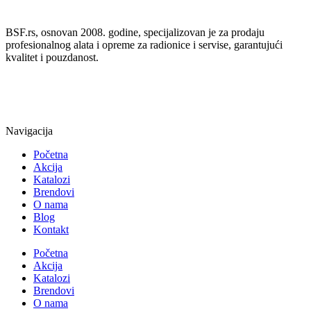
BSF.rs, osnovan 2008. godine, specijalizovan je za prodaju
profesionalnog alata i opreme za radionice i servise, garantujući
kvalitet i pouzdanost.
Navigacija
Početna
Akcija
Katalozi
Brendovi
O nama
Blog
Kontakt
Početna
Akcija
Katalozi
Brendovi
O nama