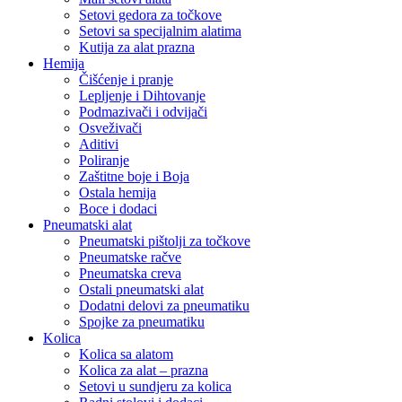
Setovi gedora za točkove
Setovi sa specijalnim alatima
Kutija za alat prazna
Hemija
Čišćenje i pranje
Lepljenje i Dihtovanje
Podmazivači i odvijači
Osveživači
Aditivi
Poliranje
Zaštitne boje i Boja
Ostala hemija
Boce i dodaci
Pneumatski alat
Pneumatski pištolji za točkove
Pneumatske račve
Pneumatska creva
Ostali pneumatski alat
Dodatni delovi za pneumatiku
Spojke za pneumatiku
Kolica
Kolica sa alatom
Kolica za alat – prazna
Setovi u sundjeru za kolica