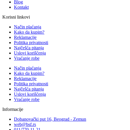
Blog
Kontakt
Korisni linkovi
Način plaćanja
Kako da kupim?
Reklamacije
Politika privatnosti
Najčešća pitanja
Uslovi korišćenja
Vraćanje robe
Način plaćanja
Kako da kupim?
Reklamacije
Politika privatnosti
Najčešća pitanja
Uslovi korišćenja
Vraćanje robe
Informacije
Dobanovački put 16, Beograd - Zemun
web@bsf.rs
011/770-11-21