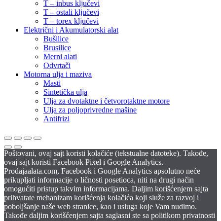
T – inbus ključevi
T – ostali ključevi
T – torex ključevi
Električni i Akumulatorski alat
Bušilice
Brusilice
Merni alati
Odvrtači
Motorna ulja i maziva
Masti
Sintetička ulja
Ulja za dvotaktne i četvorotaktne motore
Ulja za poljoprivredne mašine
Antifrizi
Poštovani, ovaj sajt koristi kolačiće (tekstualne datoteke). Takođe,
ovaj sajt koristi Facebook Pixel i Google Analytics.
Prodajaalata.com, Facebook i Google Analytics apsolutno neće
prikupljati informacije o ličnosti posetioca, niti na drugi način
omogućiti pristup takvim informacijama. Daljim korišćenjem sajta
prihvatate mehanizam korišćenja kolačića koji služe za razvoj i
poboljšanje naše web stranice, kao i usluga koje Vam nudimo.
Takođe daljim korišćenjem sajta saglasni ste sa politikom privatnosti