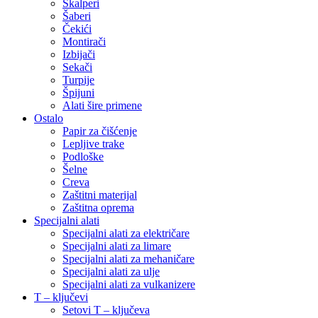
Skalperi
Šaberi
Čekići
Montirači
Izbijači
Sekači
Turpije
Špijuni
Alati šire primene
Ostalo
Papir za čišćenje
Lepljive trake
Podloške
Šelne
Creva
Zaštitni materijal
Zaštitna oprema
Specijalni alati
Specijalni alati za električare
Specijalni alati za limare
Specijalni alati za mehaničare
Specijalni alati za ulje
Specijalni alati za vulkanizere
T – ključevi
Setovi T – ključeva