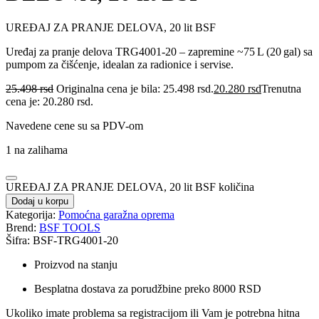
UREĐAJ ZA PRANJE DELOVA, 20 lit BSF
Uređaj za pranje delova TRG4001‑20 – zapremine ~75 L (20 gal) sa
pumpom za čišćenje, idealan za radionice i servise.
25.498
rsd
Originalna cena je bila: 25.498 rsd.
20.280
rsd
Trenutna
cena je: 20.280 rsd.
Navedene cene su sa PDV-om
1 na zalihama
UREĐAJ ZA PRANJE DELOVA, 20 lit BSF količina
Dodaj u korpu
Kategorija:
Pomoćna garažna oprema
Brend:
BSF TOOLS
Šifra: BSF-TRG4001-20
Proizvod na stanju
Besplatna dostava za porudžbine preko 8000 RSD
Ukoliko imate problema sa registracijom ili Vam je potrebna hitna