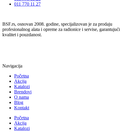
011 770 11 27
BSF.rs, osnovan 2008. godine, specijalizovan je za prodaju
profesionalnog alata i opreme za radionice i servise, garantujući
kvalitet i pouzdanost.
Navigacija
Početna
Akcija
Katalozi
Brendovi
O nama
Blog
Kontakt
Početna
Akcija
Katalozi