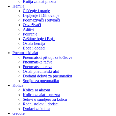
Kutija za alat prazna
Hemija
Čišćenje i pranje
Lepljenje i Dihtovanje
Podmazivači i odvijači
Osveživači
Aditivi
Poliranje
Zaštitne boje i Boja
Ostala hemija
Boce i dodaci
Pneumatski alat
Pneumatski pištolji za točkove
Pneumatske račve
Pneumatska creva
Ostali pneumatski alat
Dodatni delovi za pneumatiku
Spojke za pneumatiku
Kolica
Kolica sa alatom
Kolica za alat – prazna
Setovi u sundjeru za kolica
Radni stolovi i dodaci
Dodaci za kolica
Gedore