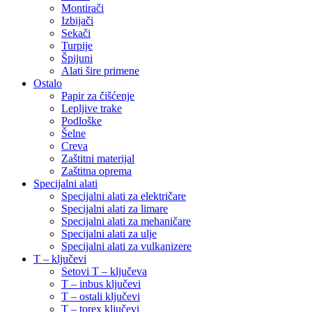
Montirači
Izbijači
Sekači
Turpije
Špijuni
Alati šire primene
Ostalo
Papir za čišćenje
Lepljive trake
Podloške
Šelne
Creva
Zaštitni materijal
Zaštitna oprema
Specijalni alati
Specijalni alati za električare
Specijalni alati za limare
Specijalni alati za mehaničare
Specijalni alati za ulje
Specijalni alati za vulkanizere
T – ključevi
Setovi T – ključeva
T – inbus ključevi
T – ostali ključevi
T – torex ključevi