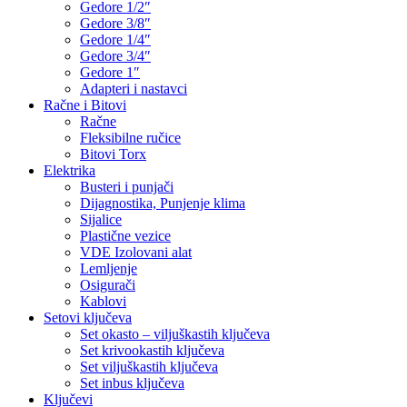
Gedore 1/2″
Gedore 3/8″
Gedore 1/4″
Gedore 3/4″
Gedore 1″
Adapteri i nastavci
Račne i Bitovi
Račne
Fleksibilne ručice
Bitovi Torx
Elektrika
Busteri i punjači
Dijagnostika, Punjenje klima
Sijalice
Plastične vezice
VDE Izolovani alat
Lemljenje
Osigurači
Kablovi
Setovi ključeva
Set okasto – viljuškastih ključeva
Set krivookastih ključeva
Set viljuškastih ključeva
Set inbus ključeva
Ključevi