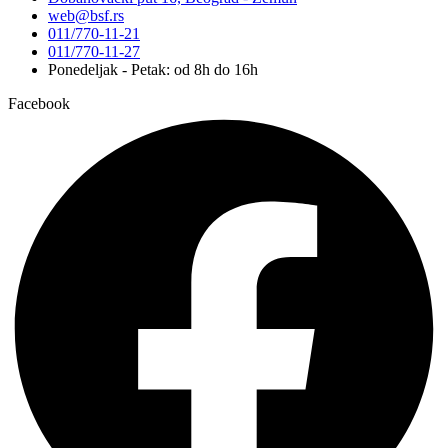
web@bsf.rs
011/770-11-21
011/770-11-27
Ponedeljak - Petak: od 8h do 16h
Facebook