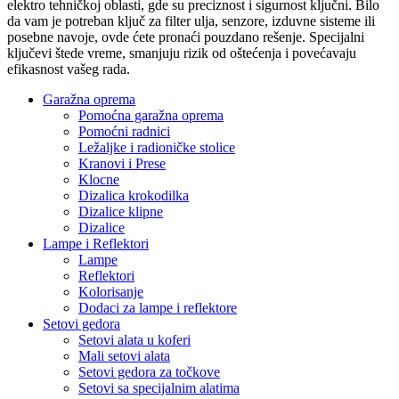
elektro tehničkoj oblasti, gde su preciznost i sigurnost ključni. Bilo
da vam je potreban ključ za filter ulja, senzore, izduvne sisteme ili
posebne navoje, ovde ćete pronaći pouzdano rešenje. Specijalni
ključevi štede vreme, smanjuju rizik od oštećenja i povećavaju
efikasnost vašeg rada.
Garažna oprema
Pomoćna garažna oprema
Pomoćni radnici
Ležaljke i radioničke stolice
Kranovi i Prese
Klocne
Dizalica krokodilka
Dizalice klipne
Dizalice
Lampe i Reflektori
Lampe
Reflektori
Kolorisanje
Dodaci za lampe i reflektore
Setovi gedora
Setovi alata u koferi
Mali setovi alata
Setovi gedora za točkove
Setovi sa specijalnim alatima