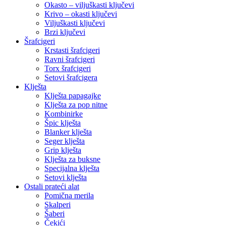
Okasto – viljuškasti ključevi
Krivo – okasti ključevi
Viljuškasti ključevi
Brzi ključevi
Šrafcigeri
Krstasti šrafcigeri
Ravni šrafcigeri
Torx šrafcigeri
Setovi šrafcigera
Klješta
Klješta papagajke
Klješta za pop nitne
Kombinirke
Špic klješta
Blanker klješta
Seger klješta
Grip klješta
Klješta za buksne
Specijalna klješta
Setovi klješta
Ostali prateći alat
Pomična merila
Skalperi
Šaberi
Čekići