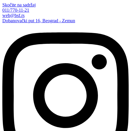
Skočite na sadržaj
011/770-11-21
web@bsf.rs
Dobanovački put 16, Beograd - Zemun