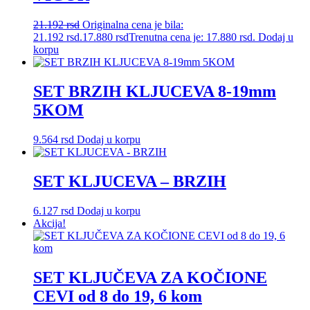
21.192
rsd
Originalna cena je bila:
21.192 rsd.
17.880
rsd
Trenutna cena je: 17.880 rsd.
Dodaj u
korpu
SET BRZIH KLJUCEVA 8-19mm
5KOM
9.564
rsd
Dodaj u korpu
SET KLJUCEVA – BRZIH
6.127
rsd
Dodaj u korpu
Akcija!
SET KLJUČEVA ZA KOČIONE
CEVI od 8 do 19, 6 kom