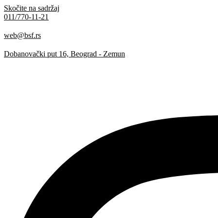
Skočite na sadržaj
011/770-11-21
web@bsf.rs
Dobanovački put 16, Beograd - Zemun