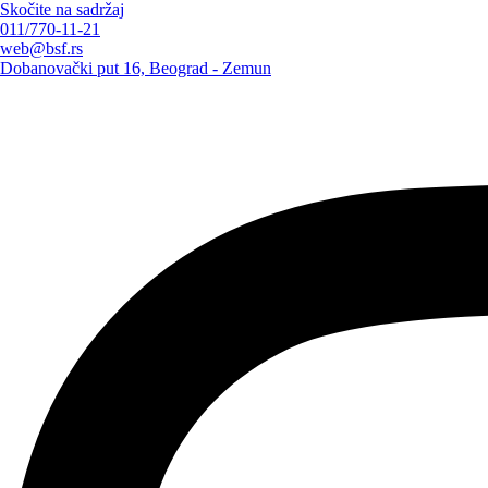
Skočite na sadržaj
011/770-11-21
web@bsf.rs
Dobanovački put 16, Beograd - Zemun