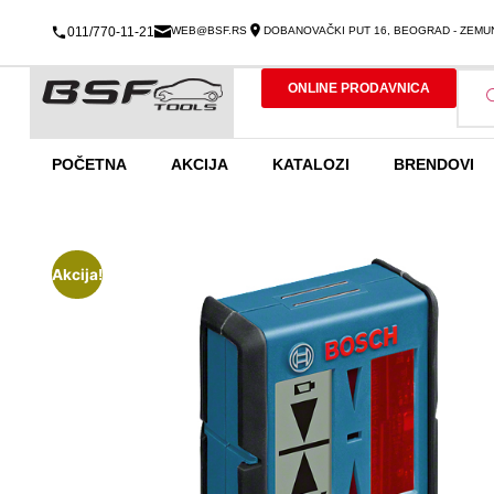
011/770-11-21
WEB@BSF.RS
DOBANOVAČKI PUT 16, BEOGRAD - ZEMU
ONLINE PRODAVNICA
POČETNA
AKCIJA
KATALOZI
BRENDOVI
Akcija!