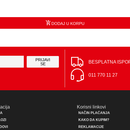
DODAJ U KORPU
PRIJAVI
BESPLATNA ISPO
SE
011 770 11 27
acija
Korisni linkovi
JA
NAČIN PLAĆANJA
OZI
KAKO DA KUPIM?
DOVI
REKLAMACIJE