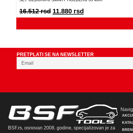
16.512
rsd
11.880
rsd
PRETPLATI SE NA NEWSLETTER
Navig
AKCI
KATAL
BSF.rs, osnovan 2008. godine, specijalizovan je za
BREN