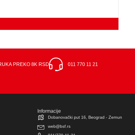
21.
RUKA PREKO 8K RSD
011 770 11 21
Informacije
Dobanovački put 16, Beograd - Zemun
web@bsf.rs