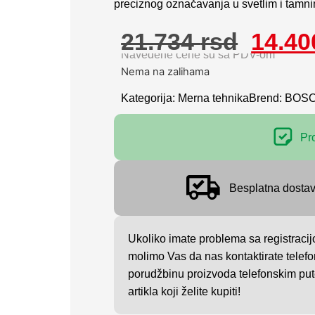
preciznog označavanja u svetlim i tamni
21.734
rsd
14.4
Navedene cene su sa PDV-om
Nema na zalihama
Kategorija:
Merna tehnika
Brend:
BOS
Pr
Besplatna dosta
Ukoliko imate problema sa registracij
molimo Vas da nas kontaktirate telefo
porudžbinu proizvoda telefonskim put
artikla koji želite kupiti!