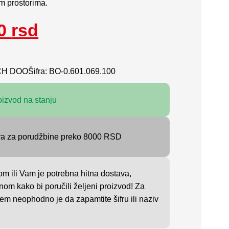
m prostorima.
00
rsd
CH DOO
Šifra: BO-0.601.069.100
oizvod na stanju
va za porudžbine preko 8000 RSD
om ili Vam je potrebna hitna dostava,
nom kako bi poručili željeni proizvod! Za
em neophodno je da zapamtite šifru ili naziv