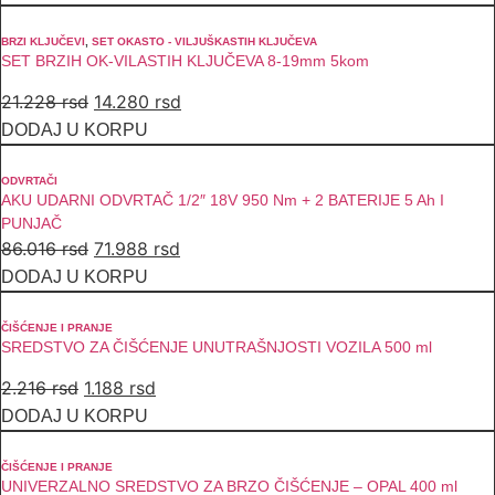
je
je:
bila:
11.880 rsd.
BRZI KLJUČEVI
,
SET OKASTO - VILJUŠKASTIH KLJUČEVA
SET BRZIH OK-VILASTIH KLJUČEVA 8-19mm 5kom
16.512 rsd.
Originalna
Trenutna
21.228
rsd
14.280
rsd
cena
cena
DODAJ U KORPU
je
je:
bila:
14.280 rsd.
ODVRTAČI
AKU UDARNI ODVRTAČ 1/2″ 18V 950 Nm + 2 BATERIJE 5 Ah I
21.228 rsd.
PUNJAČ
Originalna
Trenutna
86.016
rsd
71.988
rsd
cena
cena
DODAJ U KORPU
je
je:
bila:
71.988 rsd.
ČIŠĆENJE I PRANJE
SREDSTVO ZA ČIŠĆENJE UNUTRAŠNJOSTI VOZILA 500 ml
86.016 rsd.
Originalna
Trenutna
2.216
rsd
1.188
rsd
cena
cena
DODAJ U KORPU
je
je:
bila:
1.188 rsd.
ČIŠĆENJE I PRANJE
UNIVERZALNO SREDSTVO ZA BRZO ČIŠĆENJE – OPAL 400 ml
2.216 rsd.