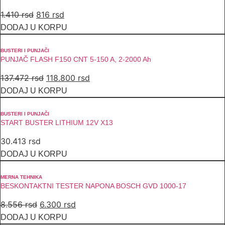
Originalna
Trenutna
1.410
rsd
816
rsd
cena
cena
DODAJ U KORPU
je
je:
bila:
816 rsd.
BUSTERI I PUNJAČI
PUNJAČ FLASH F150 CNT 5-150 A, 2-2000 Ah
1.410 rsd.
Originalna
Trenutna
137.472
rsd
118.800
rsd
cena
cena
DODAJ U KORPU
je
je:
bila:
118.800 rsd.
BUSTERI I PUNJAČI
START BUSTER LITHIUM 12V X13
137.472 rsd.
30.413
rsd
DODAJ U KORPU
MERNA TEHNIKA
BESKONTAKTNI TESTER NAPONA BOSCH GVD 1000-17
Originalna
Trenutna
8.556
rsd
6.300
rsd
cena
cena
DODAJ U KORPU