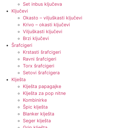
Set inbus ključeva
Ključevi
Okasto – viljuškasti ključevi
Krivo – okasti ključevi
Viljuškasti ključevi
Brzi ključevi
Šrafcigeri
Krstasti šrafcigeri
Ravni šrafcigeri
Torx šrafcigeri
Setovi šrafcigera
Klješta
Klješta papagajke
Klješta za pop nitne
Kombinirke
Špic klješta
Blanker klješta
Seger klješta
Grip klješta