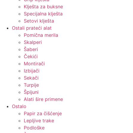
Klješta za buksne
Specijalna klješta
Setovi klješta
Ostali prateći alat
Pomična merila
Skalperi
Šaberi
Čekići
Montirači
Izbijači
Sekači
Turpije
Špijuni
Alati šire primene
Ostalo
Papir za čišćenje
Lepljive trake
Podloške