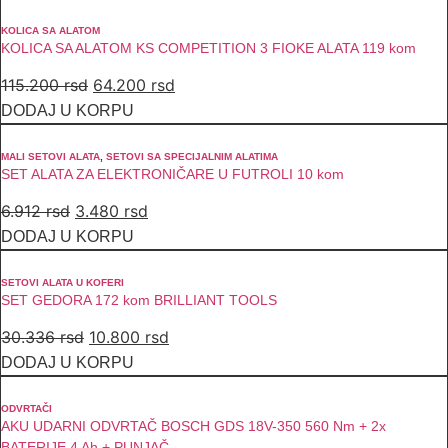
je
je:
bila:
6.300 rsd.
KOLICA SA ALATOM
KOLICA SA ALATOM KS COMPETITION 3 FIOKE ALATA 119 kom
8.556 rsd.
Originalna
Trenutna
115.200
rsd
64.200
rsd
cena
cena
DODAJ U KORPU
je
je:
bila:
64.200 rsd.
MALI SETOVI ALATA
,
SETOVI SA SPECIJALNIM ALATIMA
SET ALATA ZA ELEKTRONIČARE U FUTROLI 10 kom
115.200 rsd.
Originalna
Trenutna
6.912
rsd
3.480
rsd
cena
cena
DODAJ U KORPU
je
je:
bila:
3.480 rsd.
SETOVI ALATA U KOFERI
SET GEDORA 172 kom BRILLIANT TOOLS
6.912 rsd.
Originalna
Trenutna
30.336
rsd
10.800
rsd
cena
cena
DODAJ U KORPU
je
je:
bila:
10.800 rsd.
ODVRTAČI
AKU UDARNI ODVRTAČ BOSCH GDS 18V-350 560 Nm + 2x
30.336 rsd.
BATERIJE 4 Ah + PUNJAČ