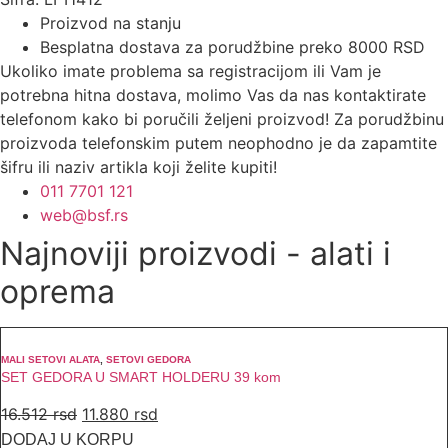
Proizvod na stanju
Besplatna dostava za porudžbine preko 8000 RSD
Ukoliko imate problema sa registracijom ili Vam je
potrebna hitna dostava, molimo Vas da nas kontaktirate
telefonom kako bi poručili željeni proizvod! Za porudžbinu
proizvoda telefonskim putem neophodno je da zapamtite
šifru ili naziv artikla koji želite kupiti!
011 7701 121
web@bsf.rs
Najnoviji proizvodi - alati i
oprema
MALI SETOVI ALATA
,
SETOVI GEDORA
SET GEDORA U SMART HOLDERU 39 kom
Originalna
Trenutna
16.512
rsd
11.880
rsd
cena
cena
DODAJ U KORPU