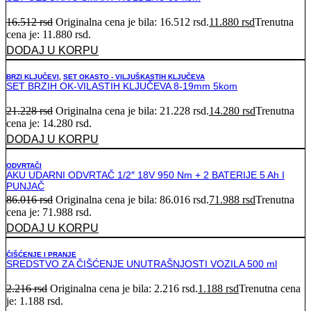
16.512
rsd
Originalna cena je bila: 16.512 rsd.
11.880
rsd
Trenutna
cena je: 11.880 rsd.
DODAJ U KORPU
BRZI KLJUČEVI
,
SET OKASTO - VILJUŠKASTIH KLJUČEVA
SET BRZIH OK-VILASTIH KLJUČEVA 8-19mm 5kom
21.228
rsd
Originalna cena je bila: 21.228 rsd.
14.280
rsd
Trenutna
cena je: 14.280 rsd.
DODAJ U KORPU
ODVRTAČI
AKU UDARNI ODVRTAČ 1/2″ 18V 950 Nm + 2 BATERIJE 5 Ah I
PUNJAČ
86.016
rsd
Originalna cena je bila: 86.016 rsd.
71.988
rsd
Trenutna
cena je: 71.988 rsd.
DODAJ U KORPU
ČIŠĆENJE I PRANJE
SREDSTVO ZA ČIŠĆENJE UNUTRAŠNJOSTI VOZILA 500 ml
2.216
rsd
Originalna cena je bila: 2.216 rsd.
1.188
rsd
Trenutna cena
je: 1.188 rsd.