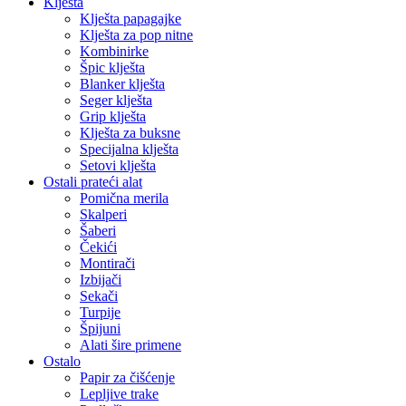
Klješta
Klješta papagajke
Klješta za pop nitne
Kombinirke
Špic klješta
Blanker klješta
Seger klješta
Grip klješta
Klješta za buksne
Specijalna klješta
Setovi klješta
Ostali prateći alat
Pomična merila
Skalperi
Šaberi
Čekići
Montirači
Izbijači
Sekači
Turpije
Špijuni
Alati šire primene
Ostalo
Papir za čišćenje
Lepljive trake