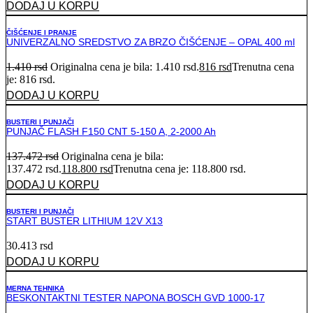
DODAJ U KORPU
ČIŠĆENJE I PRANJE
UNIVERZALNO SREDSTVO ZA BRZO ČIŠĆENJE – OPAL 400 ml
1.410
rsd
Originalna cena je bila: 1.410 rsd.
816
rsd
Trenutna cena
je: 816 rsd.
DODAJ U KORPU
BUSTERI I PUNJAČI
PUNJAČ FLASH F150 CNT 5-150 A, 2-2000 Ah
137.472
rsd
Originalna cena je bila:
137.472 rsd.
118.800
rsd
Trenutna cena je: 118.800 rsd.
DODAJ U KORPU
BUSTERI I PUNJAČI
START BUSTER LITHIUM 12V X13
30.413
rsd
DODAJ U KORPU
MERNA TEHNIKA
BESKONTAKTNI TESTER NAPONA BOSCH GVD 1000-17