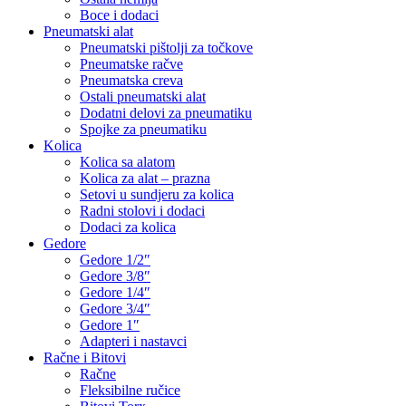
Boce i dodaci
Pneumatski alat
Pneumatski pištolji za točkove
Pneumatske račve
Pneumatska creva
Ostali pneumatski alat
Dodatni delovi za pneumatiku
Spojke za pneumatiku
Kolica
Kolica sa alatom
Kolica za alat – prazna
Setovi u sundjeru za kolica
Radni stolovi i dodaci
Dodaci za kolica
Gedore
Gedore 1/2″
Gedore 3/8″
Gedore 1/4″
Gedore 3/4″
Gedore 1″
Adapteri i nastavci
Račne i Bitovi
Račne
Fleksibilne ručice