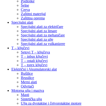
Podloške
Šelne
Creva
Zaštitni materijal
Zaštitna oprema
Specijalni alati
Specijalni alati za električare
Specijalni alati za limare
Specijalni alati za mehaničare
Specijalni alati za ulje
Specijalni alati za vulkanizere
T – ključevi
Setovi T – ključeva
T – inbus ključevi
T – ostali ključevi
T – torex ključevi
Električni i Akumulatorski alat
Bušilice
Brusilice
Merni alati
Odvrtači
Motorna ulja i maziva
Masti
Sintetička ulja
Ulja za dvotaktne i četvorotaktne motore