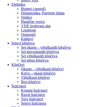
Bitovi Torx
Elektrika
Busteri i punjači
Dijagnostika, Punjenje klima
Sijalice
Plastične vezice
VDE Izolovani alat
Lemljenje
Osigurači
Kablovi
Setovi ključeva
Set okasto – viljuškastih ključeva
Set krivookastih ključeva
Set viljuškastih ključeva
Set inbus ključeva
Ključevi
Okasto – viljuškasti ključevi
Krivo – okasti ključevi
Viljuškasti ključevi
Brzi ključevi
Šrafcigeri
Krstasti šrafcigeri
Ravni šrafcigeri
Torx šrafcigeri
Setovi šrafcigera