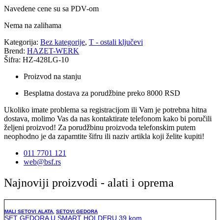
Navedene cene su sa PDV-om
Nema na zalihama
Kategorija:
Bez kategorije
,
T - ostali ključevi
Brend:
HAZET-WERK
Šifra: HZ-428LG-10
Proizvod na stanju
Besplatna dostava za porudžbine preko 8000 RSD
Ukoliko imate problema sa registracijom ili Vam je potrebna hitna
dostava, molimo Vas da nas kontaktirate telefonom kako bi poručili
željeni proizvod! Za porudžbinu proizvoda telefonskim putem
neophodno je da zapamtite šifru ili naziv artikla koji želite kupiti!
011 7701 121
web@bsf.rs
Najnoviji proizvodi - alati i oprema
MALI SETOVI ALATA
,
SETOVI GEDORA
SET GEDORA U SMART HOLDERU 39 kom