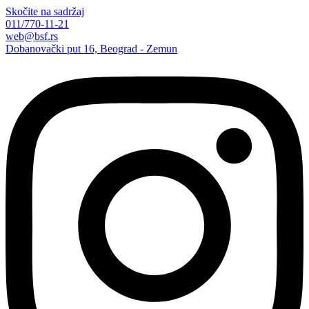
Skočite na sadržaj
011/770-11-21
web@bsf.rs
Dobanovački put 16, Beograd - Zemun