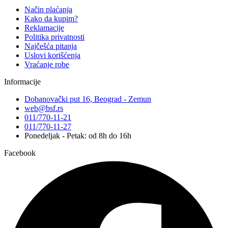
Način plaćanja
Kako da kupim?
Reklamacije
Politika privatnosti
Najčešća pitanja
Uslovi korišćenja
Vraćanje robe
Informacije
Dobanovački put 16, Beograd - Zemun
web@bsf.rs
011/770-11-21
011/770-11-27
Ponedeljak - Petak: od 8h do 16h
Facebook