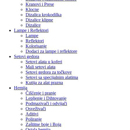
Kranovi i Prese
Klocne
Dizalica krokodilka
Dizalice klipne
Dizalice
Lampe i Reflektori
Lampe
Reflektori
Kolorisanje
Dodaci za lampe i reflektore
Setovi gedora
Setovi alata u koferi
Mali setovi alata
Setovi gedora za točkove
Setovi sa specijalnim alatima
Kutija za alat prazna
Hemija
Čišćenje i pranje
Lepljenje i Dihtovanje
Podmazivači i odvijači
Osveživači
Aditivi
Poliranje
Zaštitne boje i Boja
Ostala hemija